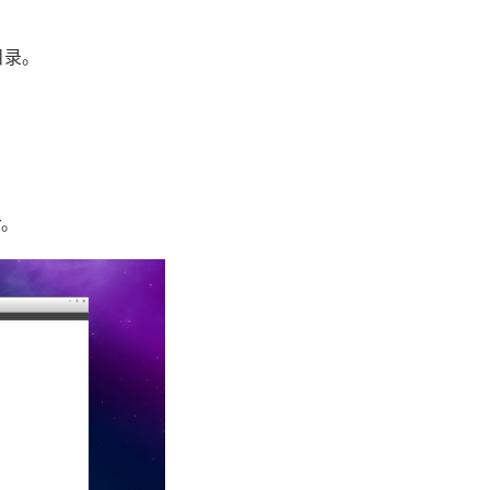
p目录。
r。