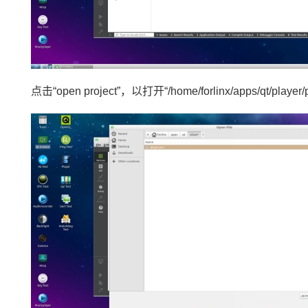
点击“open project”，以打开“/home/forlinx/apps/qt/player