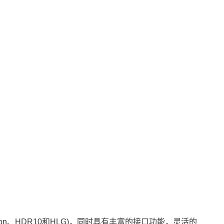
yVision、HDR10和HLG)，同时具有丰富的接口功能，灵活的