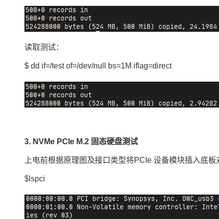
读取测试：
$ dd if=/test of=/dev/null bs=1M iflag=direct
3. NVMe PCIe M.2 固态硬盘测试
上电前根据原理图及接口类型将
PCIe 设备模块插入底板
$lspci