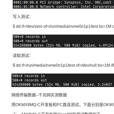
写入测试：
$ dd if=/dev/zero of=/run/media/nvme0n1p1/test bs=1M 
读取测试：
$ dd if=/run/media/nvme0n1p1/test of=/dev/null bs=1M if
网络
传输数据
--千兆网实测数据
用
OKMX8MQ-C开发板和PC直连测试，下面分别是OKMX8