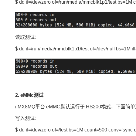
$ dd if=/dev/zero of=/run/media/mmcblk1p1/test bs=1M 
读取测试：
$ dd if=/run/media/mmcblk1p1/test of=/dev/null bs=1M if
2. eMMc测试
i.MX8MQ平台 eMMC默认运行于 HS200模式，下面简
写入测试：
$ dd if=/dev/zero of=/test bs=1M count=500 conv=fsync o