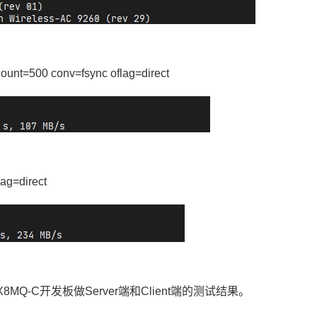
count=500 conv=fsync oflag=direct
lag=direct
MQ-C开发板做Server端和Client端的测试结果。