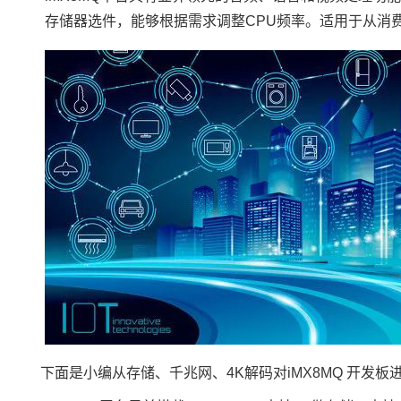
存储器选件，能够根据需求调整CPU频率。适用于从消
下面是小编从存储、
千兆网
、
4K解码对
iMX8
MQ 开发板