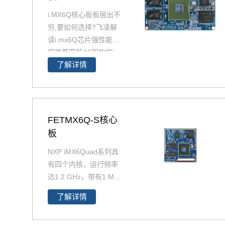
i.MX6Q核心板板层出不
穷,要如何选择?飞凌解
读i.mx6Q芯片强性能为
您推荐四核A9架构的i.
了解详情
MX6Q产品精选，包含i
MX6Q 核心板、i.MX6
Q 核心板、iMX6Q工业
级核心板，欢迎采购。
i.MX6Q核心板基于NXP
FETMX6Q-S核心
（原Freescale）Corte
板
x-A9架构的i.MX6Q四核
NXP iMX6Quad系列具
处理器设计，核心板小
有四个内核，运行频率
尺寸核心板搭配独特的
达1.2 GHz，带有1 MB
薄款连接器，让设计随
L2缓存和64位DDR3或
心所欲！
了解详情
2通道、32位LPDDR2
支持。飞凌提供商业级i