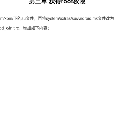
第三章 获得root权限
/xbin/下的su文件，再将system/extras/su/Android.mk文件改为syste
6qd_c/init.rc，增加如下内容：