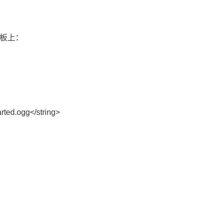
板
上：
rted.ogg</string>