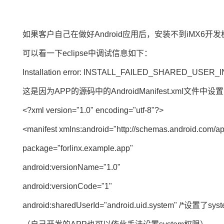
如果客户自己在做好Android应用后，安装不到
iMX6开发
可以看一下eclipse中调试信息如下：
Installation error: INSTALL_FAILED_SHARED_USER
这是因为APP的源码中的AndroidManifest.xml文件中
<?xml version="1.0" encoding="utf-8"?>
<manifest xmlns:android="http://schemas.android.com/ap
package="forlinx.example.app"
android:versionName="1.0"
android:versionCode="1"
android:sharedUserId="android.uid.system" /*设置了sy