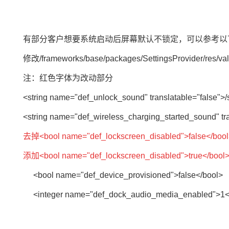
有部分客户想要系统启动后屏幕默认不锁定，可以参考以下
修改/frameworks/base/packages/SettingsProvider/res/va
注：红色字体为改动部分
<string name="def_unlock_sound" translatable="false">/
<string name="def_wireless_charging_started_sound" tra
去掉<bool name="def_lockscreen_disabled">false</boo
添加<bool name="def_lockscreen_disabled">true</bool
<bool name="def_device_provisioned">false</bool>
<integer name="def_dock_audio_media_enabled">1</