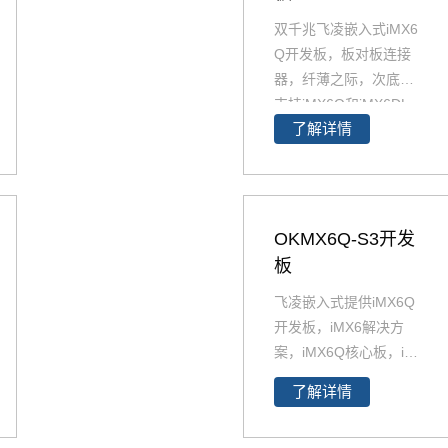
双千兆飞凌嵌入式iMX6
Q开发板，板对板连接
器，纤薄之际，次底板
支持iMX6Q和iMX6DL
了解详情
核心板。i.MX6Q开发板
与i.MX6DL开发板资源
丰富，原理图、PCB、
软件资源、硬件资源下
载，技术支持等。欢迎
OKMX6Q-S3开发
选购
板
飞凌嵌入式提供iMX6Q
开发板，iMX6解决方
案，iMX6Q核心板，i.M
X6Q开发板解决方案。i
了解详情
MX6Q稳定、快速、性
价比高，欢迎选购 NXP