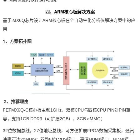
四、
ARM核心板
解决
方案
基于iMX6Q
芯片
设计
ARM
核心板
在全自动生化分析仪解决方案中的应
用
1、方案拓扑图
2、推荐理由
FETMX6Q
-C核心板主频1GHz，双核CPU与四核CPU PIN对PIN兼
容，支持1GB DDR3（可扩展2GB），8GB eMMC；
32位数据总线，27位地址总线，可方便扩展FPGA数据采集板，通讯
速率可达20MB/S；双路8位LVDS接口，高清HDMI接口，HDMI接