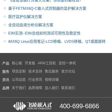
飞凌智慧医疗方案大合集，你想要的都在这！
基于FETMX6Q-C嵌入式控制器的监护解决方案
医疗监护仪解决方案
全自动血液分析仪解决方案
EIM实测--EIM总线如何测试可用性及稳定性
iMX6Q Linux应用笔记-LCD移植、LVDS移植、QT桌面旋转
产品
核心板
开发板
ARM工控机
显控一体机
服务
项目定制
技术支持
售后服务
官方论坛
资讯
公司动态
行业资讯
视频合辑
品牌
关于我们
品质保障
加入我们
联系我们
400-699-6866