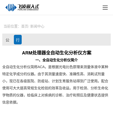
EN
在线购买
产品中心
当前位置：
首页
新闻中心
行业应用
公
行
技术与支持
司
业
ARM处理器全自动生化分析仪方案
在线文档
一、全自动生化分析仪简介
动
资
方案定制
全自动生化分析仪简称ACA，是根据光电比色原理来测量体液中某种
态
讯
特定化学成分的仪器。由于其测量速度快、准确性高、消耗试剂量
关于飞凌
小，现已在各级医院、防疫站、计划生育服务站得到广泛使用。配合
使用可大大提高常规生化检验的效率及收益。用于检测、分析生命化
天猫商城
学物质的仪器，给临床上对疾病的诊断、治疗和预后及健康状态提供
淘宝商城
信息依据。
新闻中心