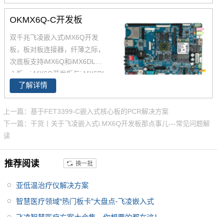
业级核心板，欢迎采购。 i.MX6
Q核心板基于NXP（原Freescal
OKMX6Q-C开发板
e）Cortex-A9架构的i.MX6Q四核
双千兆飞凌嵌入式iMX6Q开发
处理器设计，核心板小尺寸核心
板，板对板连接器，纤薄之际，
板搭配独特的薄款连接器，让设
次底板支持iMX6Q和iMX6DL核
计随心所欲！
心板。i.MX6Q开发板与i.MX6DL
了解详情
开发板资源丰富，原理图、PC
B、软件资源、硬件资源下载，
技术支持等。欢迎选购
上一篇：基于FET3399-C嵌入式核心板的PCR解决方案
下一篇：干货丨关于飞凌嵌入式i.MX6Q开发板那点事儿---常见问题解
读
推荐阅读
换一批
亚低温治疗仪解决方案
智慧医疗领域“热门板卡”大盘点-飞凌嵌入式