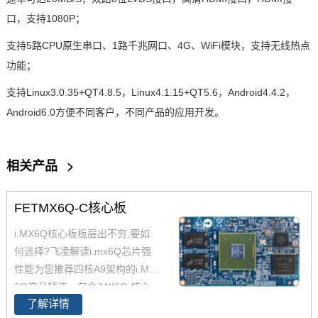
口，支持1080P；
支持5路CPU原生串口、1路
千兆网
口、4G、WiFi模块，支持无线热点
功能；
支持Linux3.0.35+QT4.8.5，Linux4.1.15+QT5.6，Android4.4.2，
Android6.0方便不同客户，不同产品的应用开发。
相关产品
>
FETMX6Q-C核心板
i.MX6Q核心板板层出不穷,要如
何选择?飞凌解读i.mx6Q芯片强
性能为您推荐四核A9架构的i.MX
6Q产品精选，包含iMX6Q 核心
了解详情
板、i.MX6Q 核心板、iMX6Q工