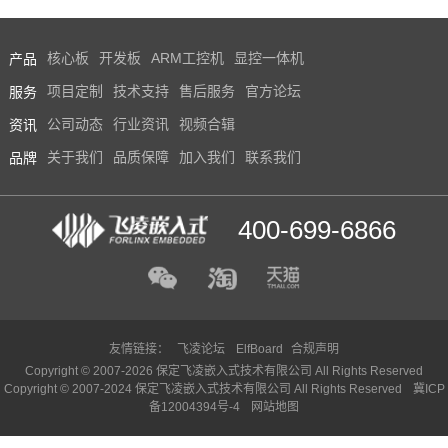
产品
核心板
开发板
ARM工控机
显控一体机
服务
项目定制
技术支持
售后服务
官方论坛
资讯
公司动态
行业资讯
视频合辑
品牌
关于我们
品质保障
加入我们
联系我们
400-699-6866
友情链接：
飞凌论坛
ElfBoard
合规声明
Copyright © 2007-2026 保定飞凌嵌入式技术有限公司 All Rights Reserved
Copyright © 2007-2024 保定飞凌嵌入式技术有限公司 All Rights Reserved
冀ICP
备12004394号-4
网站地图