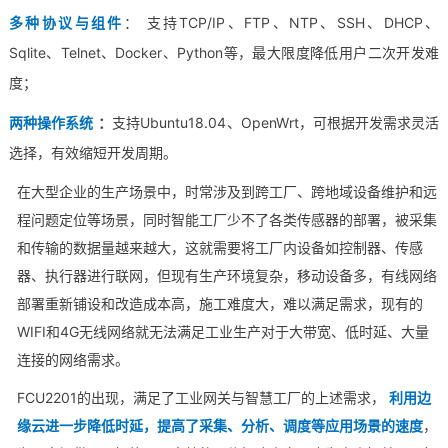
多种协议与组件
： 支持TCP/IP、FTP、NTP、SSH、DHCP、
Sqlite、Telnet、Docker、Python等，最大限度降低用户二次开发难
度；
两种操作系统
：
支持Ubuntu18.04、OpenWrt，可根据开发需求灵活
选择，有效缩短开发周期。
在大型企业的生产场景中，时常涉及到
跨工厂、
跨地
域
设备维
护和
远
程问题定位等场景，
同时智能工厂
少不了各类传感器的部署，
被采集
和传输的数据量越来越大，
这就需要将工厂内设备如控
制器、传感
器、执行器进行联网，但现有生产环境复
杂，移动设备多，有线网络
部署重新铺设和改造成本高，施工难度大，难以满足需求，现有的
WIFI和4G
无线网络
就
无法满足工业生产对于大带宽
、低时延、大量
连接的网络需求。
FCU2201的出现，满足了
工业网关
与智慧工厂的上述需求，
利用边
缘云进一步降低时延，提高了采集、分析、调度等应用场景的速度
，