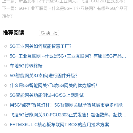
一般边缘计算和数据转发的能
上一篇：新品发布 | 2千元级5G工业网关，飞凌FCU2201正式发布！
力；并支持Ubuntu18.04和Open
下一篇：5G+工业互联网 --什么是5G+工业互联网？有哪些5G产品可
WRT系统，方便用户二次开发设
推荐？
计；5G模组采用M.2封装可插拔
方式，可更换为4G模组做成本优
推荐阅读
换一批
化；以及支持5个RS485接口，
其中4个可拆卸做成本优化；产品
5G工业网关如何赋能智慧工厂？
适用于智慧工厂、智慧农业、智
5G+工业互联网 --什么是5G+工业互联网？有哪些5G产品可
慧城市、智慧医疗等领域，关于
推荐？
车地5G传输终端
传感器数据采集、网络摄像头图
像采集、数据的处理、存储、5G
5G智能网关3.0如何进行固件升级？
上传等应用。
什么是5G智能网关?飞凌5G网关的优势解析！
5G智能网关功能测试-4G/5G上网测试
用5G“点亮”智慧灯杆！5G智能网关赋予智慧城市更多可能
飞凌5G智能网关3.0-FCU2303正式发售！超强散热，超快升
级，超级稳定！
FETMX6UL-C核心板车联网T-BOX的应用技术方案