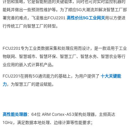
计划和策略，它是智能制造的关键载体，同时也可对实时监控机器的
能耗并做出一些预测性维护等。
为了顺应5G大潮流并解决智慧工厂部
技术论坛
署完善的难点，
飞凌
推出FCU2201
高性价比
5G工业网关
用以方便进
行传统工厂向智慧工厂的转型。
FCU2201专为工业类数据采集和处理应用而设计，是一款适用于
工业
物联网
、
智慧城市
、智慧环保、智慧工厂、智慧水务、智慧农业等行
业应用的
嵌入式
计算机产品。
FCU2201在拥有5G通讯能力的基础上，为用户提供了
十大关键能
力
，为智慧工厂的建设赋能。
高性能处理器
：64位
ARM
Cortex
-A53架构处理器，主频高达
1GHz，满足数据本地处理、
边缘计算
等性能要求；