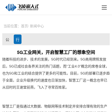
EN
在线购买
产品中心
当前位置：
首页
新闻中心
行业应用
公
行
技术与支持
司
业
5G工业网关，开启智慧工厂的想象空间
在线文档
随着科技的进步、技术的发展，5G时代已经到来。5G商用牌照发放
动
资
方案定制
后，5G已成社会各界关注的热门话题，而“工业4.0”概念的席卷全球，
态
讯
也为5G和工业的结合提供了更多的可能性。
目前，5G的部署已逐步趋
关于飞凌
于全面，企业升级换代的速度也日渐加快，智慧工厂这一概念也早已
从旧时的王谢堂前燕，飞入了寻常百姓家。
天猫商城
淘宝商城
智慧工厂是指通过大数据、
物联网
等技术制定并安排合理有效的生产
新闻中心