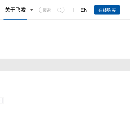
搜
关于飞凌
EN
在线购买
索
8