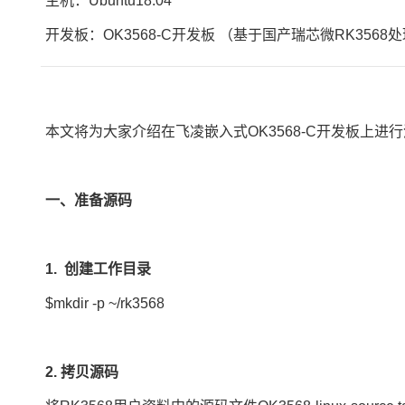
主机：Ubuntu18.04
开发板
：OK3568-C开发板 （基于国产瑞芯微
RK3568
处
本文将为大家介绍在
飞凌嵌入式
OK3568-C开发板
一、准备源码
1.
创建工作目录
$mkdir -p ~/rk3568
2. 拷贝源码