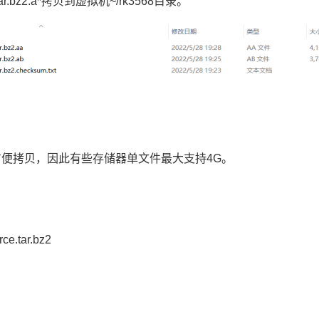
ar.bz2.a*拷贝到虚拟机~/rk3568目录。
。
样方便拷贝，因此有些存储器单文件最大支持4G。
ce.tar.bz2