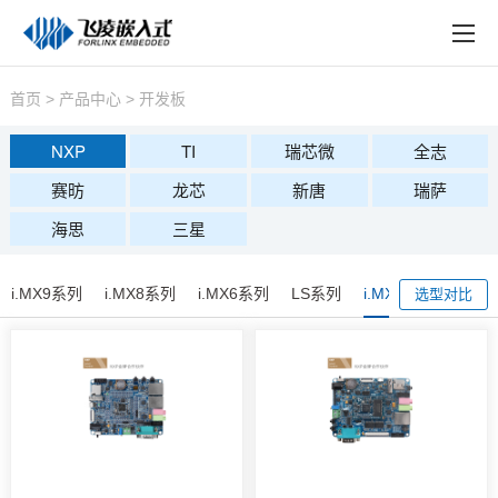
EN
在线购买
产品中心
首页
>
产品中心
>
开发板
行业应用
NXP
TI
瑞芯微
全志
赛昉
龙芯
新唐
瑞萨
技术与支持
海思
三星
在线文档
方案定制
i.MX9系列
i.MX8系列
i.MX6系列
LS系列
i.MXRT系列
选型对比
关于飞凌
天猫商城
淘宝商城
新闻中心