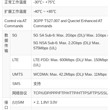
正常工作温度
-30℃~ +75℃
扩展工作温度
-40℃ ~ +85℃
Control via AT
3GPP TS27.007 and Quectel Enhanced AT
Commands
Commands
数
5G
5G SA Sub-6: Max. 2Gbps (DL)/ Max. 1Gbps (
据
5G NSA Sub-6: Max. 2.2Gbps (DL)/ Max.
传
575Mbps (UL)
输
LTE
LTE-FDD: Max. 600Mbps (DL)/ Max. 150Mbps
(UL)
UMTS
WCDMA: Max. 42.2Mbps (DL)/ Max. 11Mbps (
SMS
支持
网络协议
TCP/UDP/PPP/FTP/HTTP/HTTPS/FTPS/SSL/
接
(U)SIM
× 2, 1.8V/ 3.0V
口