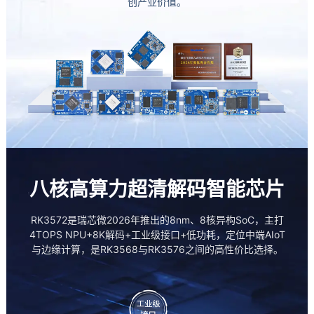
创产业价值。
八核高算力超清解码智能芯片
RK3572是瑞芯微2026年推出的8nm、8核异构SoC，主打
4TOPS NPU+8K解码+工业级接口+低功耗，定位中端AIoT
与
边缘计算
，是RK3568与RK3576之间的高性价比选择。