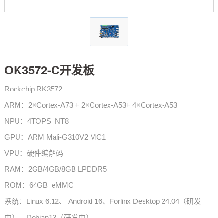
技术论坛
OK3572-C开发板
Rockchip RK3572
ARM：2×Cortex-A73 + 2×Cortex-A53+ 4×Cortex-A53
NPU：4TOPS INT8
GPU：ARM Mali-G310V2 MC1
VPU：硬件编解码
RAM：2GB/4GB/8GB LPDDR5
ROM：64GB eMMC
系统：Linux 6.12、 Android 16、Forlinx Desktop 24.04（研发
中）、Debian13（研发中）