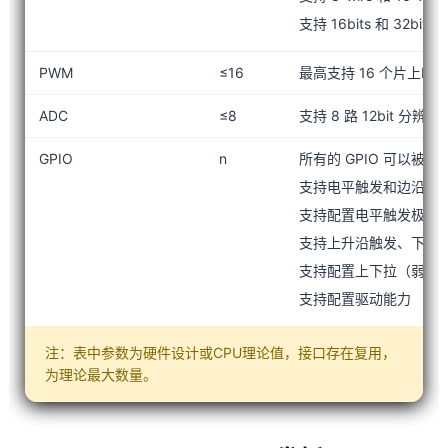
支持 16bits 和 32b
PWM
≤16
最高支持 16 个片上
ADC
≤8
支持 8 路 12bit 分
GPIO
n
所有的 GPIO 可以被
支持电平触发和边沿触
支持配置电平触发极性
支持上升沿触发、下降
支持配置上下拉（弱上
支持配置驱动能力
注：表中参数为硬件设计或CPU理论值，接口存在复用，
为理论最大数量。