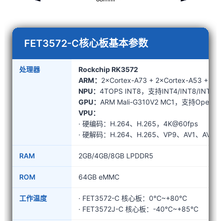
FET3572-C核心板基本参数
处理器
Rockchip RK3572
ARM：
2×Cortex-A73 + 2×Cortex-A53 + 4×
NPU：
4TOPS INT8，支持INT4/INT8/INT16/
GPU：
ARM Mali-G310V2 MC1，支持OpenGL E
VPU：
· 硬编码：H.264、H.265，4K@60fps
· 硬解码：H.264、H.265、VP9、AV1、AVS2
RAM
2GB/4GB/8GB LPDDR5
ROM
64GB eMMC
工作温度
· FET3572-C 核心板：0℃~+80℃
· FET3572J-C 核心板：-40℃~+85℃