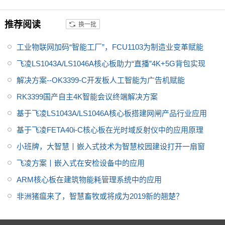
WRT系统，方便用户二次开发设
计；5G模组采用M.2封装可插拔
推荐阅读
换一批
方式，可更换为4G模组做成本优
化；以及支持5个RS485接口，
工业物联网加码“智能工厂”，FCU1103为制造业变革赋能
其中4个可拆卸做成本优化；产品
飞凌LS1043A/LS1046A核心板助力“直播”4K+5G背包实现
适用于智慧工厂、智慧农业、智
解决方案--OK3399-C开发板人工智能为广告机赋能
慧城市、智慧医疗等领域，关于
传感器数据采集、网络摄像头图
RK3399国产自主4K智能会议终端解决方案
像采集、数据的处理、存储、5G
基于飞凌LS1043A/LS1046A核心板搭建网闸产品行业应用
上传等应用。
基于飞凌FETA40i-C核心板在光时域反射仪中的应用原理
小班牌，大智慧丨嵌入式技术为智慧校园建设打开一扇窗
飞凌方案丨嵌入式在安检设备中的应用
​ARM核心板在建筑物能耗管理系统中的应用
非洲猪瘟来了，智慧畜牧或将成为2019新的翘楚？