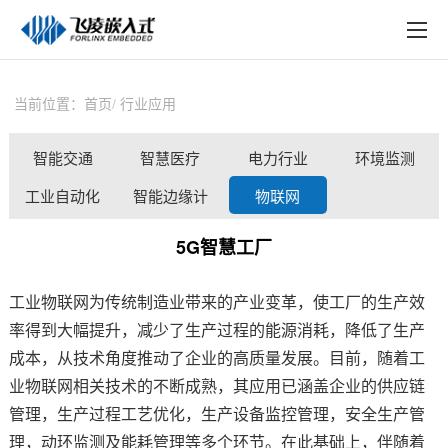
EN
在线购买
产品中心
当前位置：
首页
行业应用
行业应用
智能交通
智慧医疗
电力行业
环境监测
技术与支持
工业自动化
智能边缘计
物联网
在线文档
算
5G智慧工厂
方案定制
工业物联网
为传统制造业带来的产业变革，使工厂的生产效
关于飞凌
率得到大幅提升，减少了生产过程的能源消耗，降低了生产
天猫商城
成本，从技术角度推动了企业的高质量发展。目前，随着工
业
物联网
相关技术的不断成熟，其应用已涵盖企业的供应链
淘宝商城
管理，生产过程工艺优化，生产设备监控管理，安全生产管
理，
新闻中心
动环监测
及能耗管理等多个环节。在此基础上，伴随着