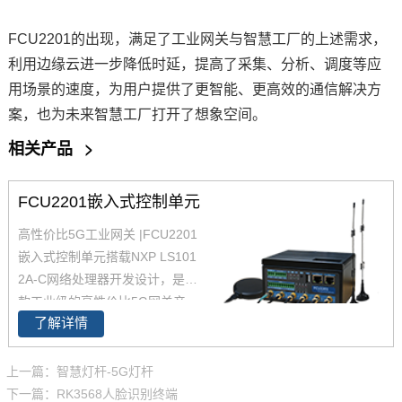
FCU2201的出现，满足了工业网关与智慧工厂的上述需求，
利用边缘云进一步降低时延，提高了采集、分析、调度等应
用场景的速度，为用户提供了更智能、更高效的通信解决方
案，也为未来智慧工厂打开了想象空间。
相关产品
>
FCU2201嵌入式控制单元
高性价比5G工业网关 |FCU2201
嵌入式控制单元搭载NXP LS101
2A-C网络处理器开发设计，是一
款工业级的高性价比5G网关产
了解详情
品，采用无风扇散热设计；CPU
主频1GHz，RAM 512MB，满足
一般边缘计算和数据转发的能
上一篇：智慧灯杆-5G灯杆
力；并支持Ubuntu18.04和Open
下一篇：RK3568人脸识别终端