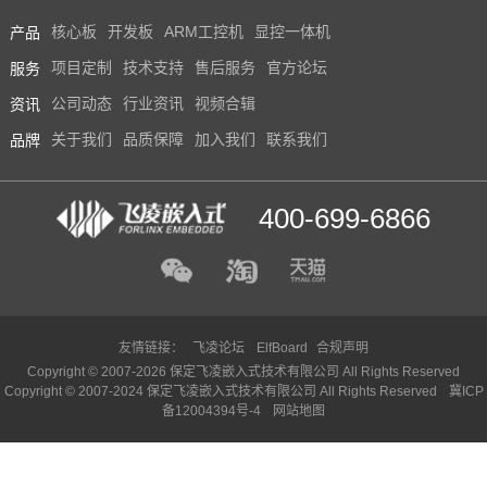
产品
核心板
开发板
ARM工控机
显控一体机
服务
项目定制
技术支持
售后服务
官方论坛
资讯
公司动态
行业资讯
视频合辑
品牌
关于我们
品质保障
加入我们
联系我们
400-699-6866
友情链接：
飞凌论坛
ElfBoard
合规声明
Copyright © 2007-2026 保定飞凌嵌入式技术有限公司 All Rights Reserved
Copyright © 2007-2024 保定飞凌嵌入式技术有限公司 All Rights Reserved
冀ICP
备12004394号-4
网站地图