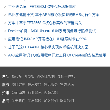
工业级温宽 | FET3568J-C核心板现货供应
电化学储能干货-基于ARM核心板实现的BMS可行性方案
方案丨基于FET3568-C核心板实现的智能网关
Docker加持 - A40i Ubuntu16.04系统镜像进行热点测试
应用笔记-iMX8MP开发板在UUU烧写时卡在99%
基于飞凌FETA40i-C核心板实现的呼吸机解决方案
A40i应用笔记 | Qt应用程序开发工具 Qt Creator的安装及使用
产品
核心板
开发板
ARM工控机
显控一体机
服务
项目定制
技术支持
售后服务
官方论坛
资讯
公司动态
行业资讯
视频合辑
品牌
关于我们
品质保障
加入我们
联系我们