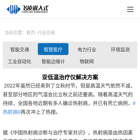
EN
在线购买
产品中心
当前位置：
首页
行业应用
行业应用
智能交通
智慧医疗
电力行业
环境监测
技术与支持
工业自动化
智能边缘计
物联网
在线文档
算
亚低温治疗仪解决方案
方案定制
2022年虽然已经来到了立秋时节，但是高温天气依然不减，
甚至部分地区的气温会比立秋之前还要高。随着高温天气的
关于飞凌
持续，全国各地近期有多人确诊热射病，并已有死亡病例，
#
天猫商城
热射病#
再次冲上了热搜。
淘宝商城
据《中国热射病诊断与治疗专家共识》，热射病是由热因素
新闻中心