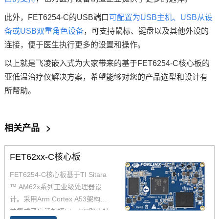
此外，FET6254-C的USB端口
可配置为USB主机、USB从设
备或USB双重角色设备
，可支持鼠标、键盘以及其他外设的
连接，便于医生执行更多的设置和操作。
以上就是
飞凌
嵌入式
为大家带来的基于FET6254-C核心板的
亚低温治疗仪解决方案，希望能够对您的产品选型和设计有
所帮助。
相关产品
>
FET62xx-C核心板
FET6254-C核心板基于TI Sitara
™ AM62x系列工业级处理器设
计。采用Arm Cortex A53架构，
并集成了广泛的接口，如2路支持