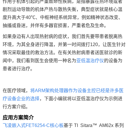
作用于机体引起的严重致命性疾病，是指暴露在热环境或者
剧烈运动导致的机体产热与散热失衡，典型症状就是核心温
技术论坛
度升高大于40℃、中枢神经系统异常，例如精神状态改变、
抽搐或昏迷，并伴有多器官损害，严重者危及生命。
如果身边有人出现热射病的症状，我们首先要带患者脱离热
环境，为其全身进行降温，并第一时间拨打120，让医生针对
情况采取最佳的救治方法。在有关热射病患者送医就诊的新
闻中，我们看到医生会使用一种名为
亚低温治疗仪
的设备为
患者进行治疗。
在
医疗
领域，
将
ARM架构
处理器作为设备主控已经是许多医
疗设备企业的选择
，下面小编就将以亚低温治疗仪为示例进
行
方案
介绍。
应用方案简介
飞凌嵌入式
FET6254-C
核心板
基于 TI Sitara™
AM62x
系列