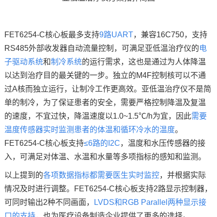
FET6254-C核心板最多支持
9路UART
，兼容16C750，支持
RS485外部收发器自动流量控制，可满足亚低温治疗仪的
电
子驱动
系统
和
制冷系统
的运行需求，这也是通过为人体降温
以达到治疗目的最关键的一步。独立的M4F控制核可以不通
过A核而独立运行，让制冷工作更高效。亚低温治疗仪不是简
单的制冷，为了保证患者的安全，需要严格控制降温及复温
的速度，不宜过快，降温速度以1.0~1.5℃/h为宜，因此
需要
温度传感器实时监测患者的体温和循环冷水的温度
。
FET6254-C核心板支持
≤6路的I2C
，温度和水压传感器的接
入，可满足对体温、水温和水量等多项指标的感知和监测。
以上提到的
各项数据指标都需要医生实时监控
，并根据实际
情况及时进行调整。FET6254-C核心板支持2路显示控制器，
可同时输出2种不同画面，
LVDS和RGB Parallel两种
显示接
口
的支持
，也为医疗设备制造企业提供了更多的选择。