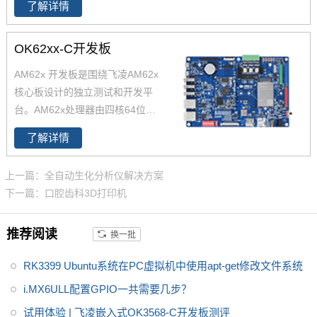
了解详情
TSN的千兆以太网、USB 2.0CA
N-FD，AM6254核心板兼容AM6
2x全系列处理器，提供单核、双
OK62xx-C开发板
核、四核可选，功能引脚完全兼
AM62x 开发板是围绕飞凌AM62x
容，飞凌嵌入式已经适配AM625
核心板设计的独立测试和开发平
4 AM6231 AM6232三款芯片为
台。AM62x处理器由四核64位Ar
您带来灵活的成本组合方案，AM
m -Cortex -A53微处理器 和Cort
62x可应用于广泛的工业环境，
了解详情
ex-M4F组成。AM62x开发板整
如人机界面(HMI)、工业计算机、
板工业级设计，并在开发过程中
边缘计算、零售自动化、充电桩
上一篇：全自动生化分析仪解决方案
进行严苛的环境温度测试、压力
控制单元(TCU)、医疗设备等。
下一篇：口腔齿科3D打印机
测试、长期稳定性运行测试，使
AM62x可在各种严苛环境稳定运
推荐阅读
换一批
行
RK3399 Ubuntu系统在PC虚拟机中使用apt-get修改文件系统
i.MX6ULL配置GPIO一共需要几步？
试用体验 | 飞凌嵌入式OK3568-C开发板测评