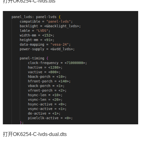
打开OK6254-C-lvds.dts
打开OK6254-C-lvds-dual.dts