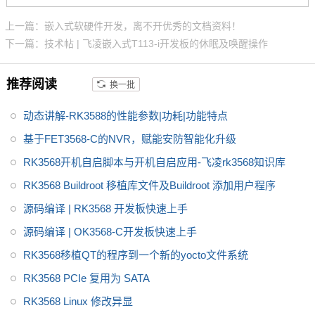
板工业级设计，并在开发过程中
边缘计算、零售自动化、充电桩
上一篇：嵌入式软硬件开发，离不开优秀的文档资料！
进行严苛的环境温度测试、压力
控制单元(TCU)、医疗设备等。
下一篇：技术帖 | 飞凌嵌入式T113-i开发板的休眠及唤醒操作
测试、长期稳定性运行测试，使
AM62x可在各种严苛环境稳定运
推荐阅读
换一批
行
动态讲解-RK3588的性能参数|功耗|功能特点
基于FET3568-C的NVR，赋能安防智能化升级
RK3568开机自启脚本与开机自启应用-飞凌rk3568知识库
RK3568 Buildroot 移植库文件及Buildroot 添加用户程序
源码编译 | RK3568 开发板快速上手
源码编译 | OK3568-C开发板快速上手
RK3568移植QT的程序到一个新的yocto文件系统
RK3568 PCIe 复用为 SATA
RK3568 Linux 修改异显