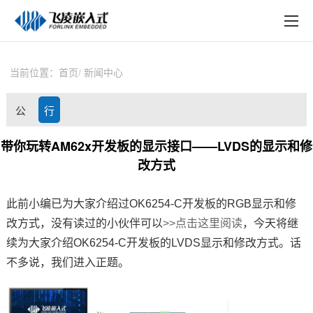
EN
在线购买
产品中心
当前位置：
首页
新闻中心
行业应用
公
行
技术与支持
司
业
带你玩转AM62x开发板的显示接口——LVDS的显示和修
在线文档
改方式
动
资
方案定制
态
讯
此前小编已为大家介绍过OK6254-C
开发板
的RGB显示和修
关于飞凌
改方式，没有读过的小伙伴可以
>>点击这里阅读
，今天将继
续为大家介绍OK6254-C开发板
的LVDS显示和修改方式。话
天猫商城
不多说，我们进入正题。
淘宝商城
新闻中心