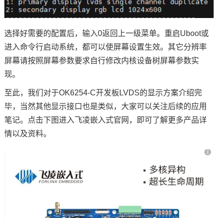
选择好需要的配置后，输入0返回上一级菜单。重启Uboot或
进入命令行启动系统，都可以使屏幕设置生效。其它分辨率
屏幕请按照屏幕参数要求自行修改内核设备树屏幕参数实
现。
至此，我们对于OK6254-C开发板LVDS的显示
方案
介绍完
毕，当然其他
显示接口
也是类似，大家可以关注后续的
应用
笔记
。点击下图进入飞凌嵌入式官网，即可了解更多产品详
情以及资料。