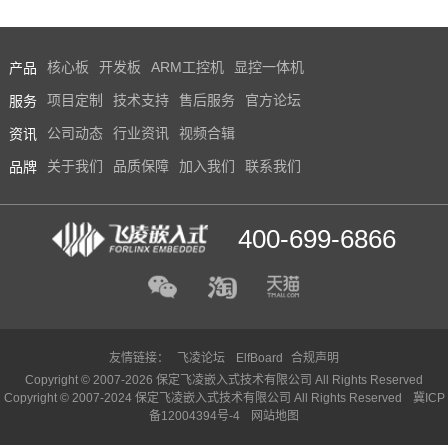
产品
核心板
开发板
ARM工控机
显控一体机
服务
项目定制
技术支持
售后服务
官方论坛
资讯
公司动态
行业资讯
视频合辑
品牌
关于我们
品质保障
加入我们
联系我们
400-699-6866
友情链接：
飞凌论坛
ElfBoard
合规声明
Copyright © 2007-2026 保定飞凌嵌入式技术有限公司 All Rights Reserved
Copyright © 2007-2024 保定飞凌嵌入式技术有限公司 All Rights Reserved
冀ICP
备12004394号-4
网站地图