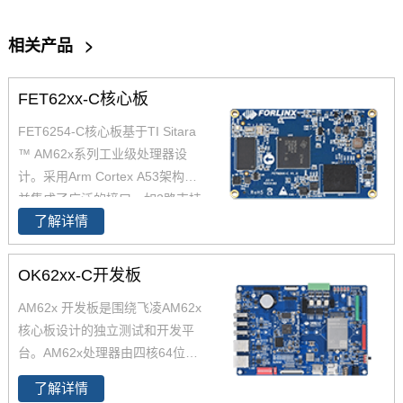
相关产品
>
FET62xx-C核心板
FET6254-C核心板基于TI Sitara
™ AM62x系列工业级处理器设
计。采用Arm Cortex A53架构，
并集成了广泛的接口，如2路支持
了解详情
TSN的千兆以太网、USB 2.0CA
N-FD，AM6254核心板兼容AM6
2x全系列处理器，提供单核、双
OK62xx-C开发板
核、四核可选，功能引脚完全兼
AM62x 开发板是围绕飞凌AM62x
容，飞凌嵌入式已经适配AM625
核心板设计的独立测试和开发平
4 AM6231 AM6232三款芯片为
台。AM62x处理器由四核64位Ar
您带来灵活的成本组合方案，AM
m -Cortex -A53微处理器 和Cort
62x可应用于广泛的工业环境，
了解详情
ex-M4F组成。AM62x开发板整
如人机界面(HMI)、工业计算机、