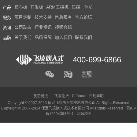
产品
核心板
开发板
ARM工控机
显控一体机
服务
项目定制
技术支持
售后服务
官方论坛
资讯
公司动态
行业资讯
视频合辑
品牌
关于我们
品质保障
加入我们
联系我们
400-699-6866
友情链接：
飞凌论坛
ElfBoard
合规声明
Copyright © 2007-2026 保定飞凌嵌入式技术有限公司 All Rights Reserved
Copyright © 2007-2024 保定飞凌嵌入式技术有限公司 All Rights Reserved
冀ICP
备12004394号-4
网站地图