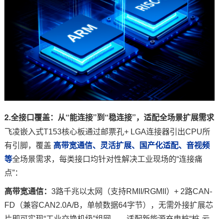
2.全接口覆盖：从“能连接”到“稳连接”，适配全场景扩展需求
飞凌嵌入式T153核心板通过邮票孔+ LGA连接器引出CPU所
有
引脚
，覆盖
高带宽通信、灵活扩展、国产化适配、音视频
等
全场景需求，每类接口均针对性解决工业现场的“连接痛
点”：
高带宽通信：
3路千兆以太网（支持RMII/
RGMII
）+ 2路CAN-
FD（兼容CAN2.0A/B，单帧数据64字节），无需外接扩展芯
片即可实现“工业交换机级”组网——适配新能源
充电桩
“桩-云-