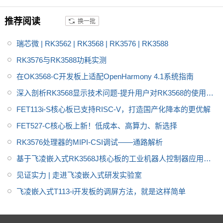
用户产品快速落地。
DK 及硬件开发资料，可快速适
推荐阅读
换一批
配工业控制、电力、新能源等领
域，助力用户低成本、高效率推
瑞芯微 | RK3562 | RK3568 | RK3576 | RK3588
进国产化项目研发。
RK3576与RK3588功耗实测
在OK3568-C开发板上适配OpenHarmony 4.1系统指南
深入剖析RK3568显示技术问题-提升用户对RK3568的使用体
验
FET113i-S核心板已支持RISC-V，打造国产化降本的更优解
FET527-C核心板上新！低成本、高算力、新选择
RK3576处理器的MIPI-CSI调试——通路解析
基于飞凌嵌入式RK3568J核心板的工业机器人控制器应用方
案
见证实力 | 走进飞凌嵌入式研发实验室
飞凌嵌入式T113-i开发板的调屏方法，就是这样简单