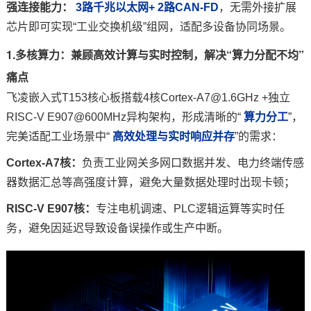
强连接能力：
3路千兆以太网+ 2路CAN-FD
，无需外接扩展
芯片即可实现“工业交换机级”组网，适配多设备协同场景。
1.多核算力：兼顾高效计算与实时控制，解决“算力分配不均”
痛点
飞凌嵌入式T153核心板搭载4核Cortex-A7@1.6GHz +独立
RISC-V E907@600MHz异构架构，形成清晰的“
算力分工
”，
完美适配工业场景中“
高效处理与实时响应并存
”的需求：
Cortex-A7核：
负责
工业网关
多网口数据并发、电力终端传感
器数据汇总等高强度计算，避免大量数据处理时出现卡顿；
RISC-V E907核：
专注电机调速、
PLC
逻辑运算等实时任
务，避免因延迟导致设备误操作或生产中断。