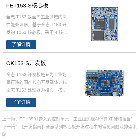
FET153-S核心板
全志 T153 是面向工业领域的高
性能处理器，
基于全志 T153 开
发的 T153 核心板，
采用 4 核 C
ortex-A7+64 位 RISC-V 异构架
了解详情
构，主频达 1.6GHz（A7）+600
MHz（RISC-V），兼顾高效数据
OK153-S开发板
处理与实时控制需求。原生支持
3 路 GMAC 千兆以太网、2 路 C
全志 T153 开发板是专为工业场
AN-FD、LocalBus 并行总线，接
景打造的国产核心开发载体，以
口资源丰富，cpu引脚全引出，
全志 T153 处理器为核心，搭载
适配多设备连接。核心板采用 10
4×Cortex-A7+64 位 RISC-V 多
0% 国产工业级元器件，-40℃~8
了解详情
核异构架构，兼顾高性能数据处
5℃宽温稳定运行，支持国密算法
理与低功耗实时控制需求。集成
与安全启动，满足电力、工业控
上一篇：FCU3501嵌入式控制单元：工业级边缘AI计算的“硬核担当”
3 路 GMAC 千兆以太网、2 路 C
制、新能源、医疗等场景需求，
下一篇：【开发指南】全志系列核心板开发过程中的常见问题及排查策
AN-FD、LocalBus 等工业关键接
且提供 10-15 年供货保障，助力
略
口，搭配完善的 Linux/Android S