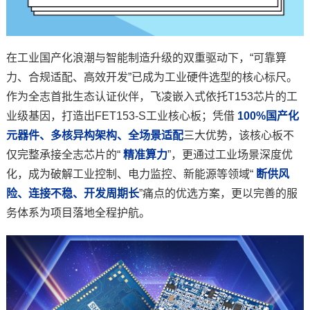
技术论坛
在工业国产化浪潮与智能制造升级的双重驱动下，“可靠算
力、合规适配、高效开发”已成为工业硬件选型的核心标尺。
作为
全志
首批生态认证伙伴，
飞凌嵌入式
依托T153
芯片
的工
业级基因，打造出FET153-S工业
核心板
；凭借
100%国产化
元器件、多核异构架构、全场景适配
三大优势，该核心板不
仅完整承接全志芯片的“
精准算力
”，更通过工业场景深度优
化，成为破解工业控制、
电力
监控、新能源等领域“
断供风
险、连接不稳、开发周期长
”痛点的优选
方案
，更以完善的服
务体系为项目落地全程护航。