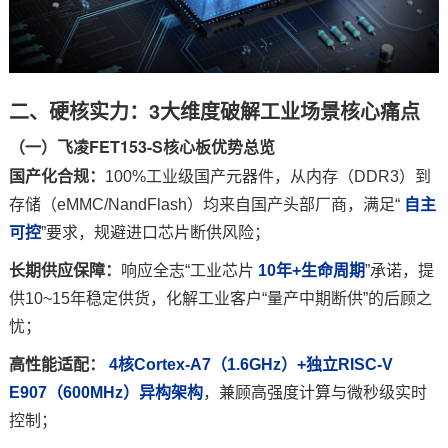
二、硬核实力：3大维度破解工业场景核心痛点
（一）飞凌FET153-S核心板优势总览
国产化合规：
100%工业级国产元器件，从内存（DDR3）到
存储（eMMC/NandFlash）均来自国产头部厂商，满足“
自主
可控
”要求，规避进口芯片断供风险；
长期供应保障：
响应全志“工业芯片
10年+生命周期
”承诺，提
供10~15年稳定供货，化解工业客户“量产中期断供”的后顾之
忧；
高性能适配：
4核
Cortex
-
A7
（1.6GHz）+独立RISC-V
E907（600MHz）异构架构
，兼顾高强度计算与微秒级实时
控制；