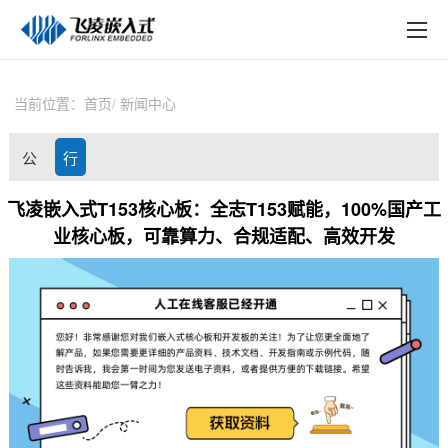
EN
在线购买
产品中心
当前位置：
首页
新闻中心
行业应用
公
行
技术与支持
司
业
飞凌嵌入式T153核心板：全志T153赋能，100%国产工
在线文档
业核心板，可靠算力、合规适配、高效开发
动
资
方案定制
态
讯
关于飞凌
天猫商城
淘宝商城
新闻中心