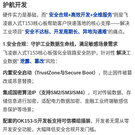
护航开发
硬件实力是基础，而“
安全合规+高效开发+全维服务
”则是飞
凌嵌入式T153核心板帮助客户快速落地的核心支撑——解决
工业项目“
安全不达标、开发周期长、异地沟通难
”的痛点。
1.安全合规：守护工业数据生命线，满足敏感场景需求
飞凌嵌入式T153核心板强化全链路安全防护，针对性
解决
工
业数据“
泄露、篡改
”风险：
内置安全启动（TrustZone与Secure Boot）
，防止固件被篡
改或恶意替换；
集成国密算法IP（支持SM2/SM3/S
M4
）
，可对
传输数据
、存
储信息进行加密，适配电力数据加密、金融工业终端敏感信
息保护等场景；
配套的OK153-S
开发板
支持可信模组插装
，开发者无需从零
开发安全功能，大幅降低安全合规开发门槛。