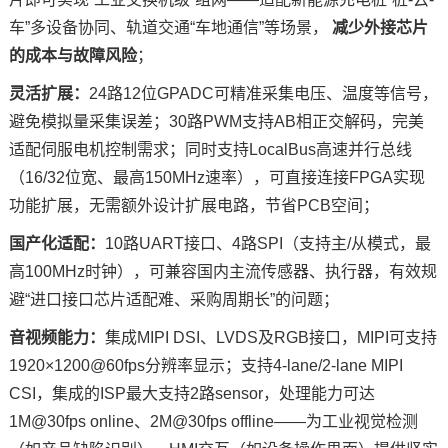
车”多设备协同、
轨道交通
“车地通信”等场景，
减少外接芯片
的成本与故障风险
；
灵活扩展：
24路12位GPADC可精准采集电压、温度等信号，
避免模拟量采集误差；30路PWM支持AB相正交解码，完美
适配伺服电机控制需求；同时支持LocalBus高速并行总线
（16/32位宽、最高150MHz速率），可直接连接FPGA实现
功能扩展，无需额外设计扩展
电路
，节省PCB空间；
国产化适配：
10路UART接口、4路
SPI
（支持主/从模式，最
高100MHz
时钟
），可兼容国内主流传感器、执行器，有效规
避“进口接口芯片适配难、采购周期长”的问题；
音视频能力：
集成MIPI DSI、LVDS及RGB接口，MIPI可支持
1920×1200@60fps分辨率显示；支持4-lane/2-lane MIPI
CSI，集成的ISP最大支持2路sensor，处理能力可达
1M@30fps online、2M@30fps offline——为工业视觉检测