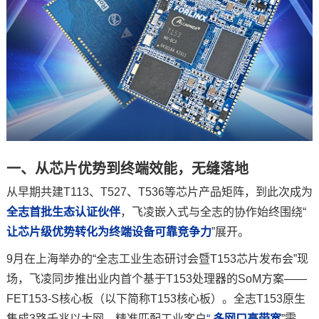
一、从芯片优势到终端效能，无缝落地
从早期共建T113、T527、T536等芯片产品矩阵，到此次成为
全志首批生态认证伙伴
，
飞凌
嵌入式
与全志的协作始终围绕“
让芯片级优势转化为终端设备可靠竞争力
”展开。
9月在上海举办的“全志工业生态研讨会暨T153芯片发布会”现
场，飞凌同步推出业内首个基于T153处理器的SoM方案——
FET153-S核心板（以下简称T153核心板）。全志T153原生
集成3路千兆以太网，精准匹配工业客户
“
多网口高带宽
”需