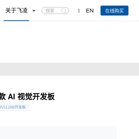
搜
关于飞凌
EN
在线购买
索
 AI 视觉开发板
RV1126B开发板