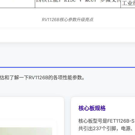
RV1126B核心参数升级亮点
估和了解一下RV1126B的各项性能参数。
核心板
规格
核心板型号是FET1126B
共引出237个
引脚
，电源