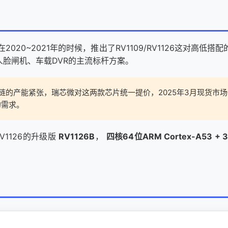
20~2021年的时候，推出了RV1109/RV1126这对高低搭配的p
人脸闸机、
车载
DVR的主流标杆方案。
业链的产能紧张，瑞芯微对这两款芯片统一提价，2025年3月现货市
的需求。
V1126的升级版
RV1126B
，
四核64位
ARM
Cortex
-A53 + 3