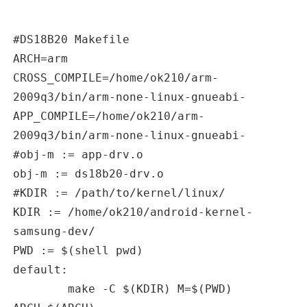
#DS18B20 Makefile
ARCH=arm
CROSS_COMPILE=/home/ok210/arm-
2009q3/bin/arm-none-linux-gnueabi-
APP_COMPILE=/home/ok210/arm-
2009q3/bin/arm-none-linux-gnueabi-
#obj-m := app-drv.o
obj-m := ds18b20-drv.o
#KDIR := /path/to/kernel/linux/
KDIR := /home/ok210/
android
-kernel-
samsung-dev/
PWD := $(shell pwd)
default:
make -C $(KDIR) M=$(PWD)