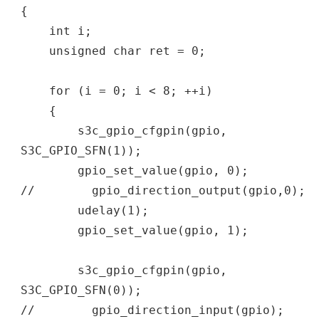
{
int i;
unsigned char ret = 0;
for (i = 0; i < 8; ++i)
{
s3c_gpio_cfgpin(gpio,
S3C_GPIO_SFN(1));
gpio_set_value(gpio, 0);
// gpio_direction_output(gpio,0);
udelay(1);
gpio_set_value(gpio, 1);
s3c_gpio_cfgpin(gpio,
S3C_GPIO_SFN(0));
// gpio_direction_input(gpio);