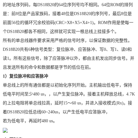
的地址序列码，每
DS18B20
的
64
位序列号均不相同。
64
位
ROM
的排列
是：前
8
位是产品家族码，接着
48
位是
DS18B20
的序列号，最后
8
位是
前面
56
位的循环冗余校验码
(CRC=X8+X5+X4+1)
。
ROM
作用是使每一
个
DS18B20
都各不相同，这样就可实现一根总线上挂接多个。
所有的单总线器件要求采用严格的信号时序，以保证数据的完整性。
DS18B20
共有
6
种信号类型：复位脉冲、应答脉冲、写
0
、写
1
、读
0
和
读
1
。所有这些信号，除了应答脉冲以外，都由主机发出同步信号。并
且发送所有的
命令
和数据都是字节的低位在前。
1
）复位脉冲和应答脉冲
单总线上的所有通信都是以初始化序列开始。主机输出低
电平
，保持
低电平时间至少
480 us
，，以产生复位脉冲。接着主机释放总线，
4.7K
的上拉电阻将单总线拉高，延时
15
～
60 us
，并进入接收模式
(Rx)
。接
着
DS18B20
拉低总线
60~240us
，以产生低电平应答脉冲，
若为低电平，再延时
480 us
。