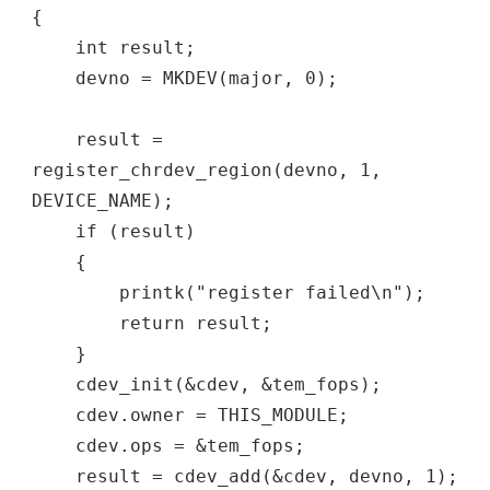
{
int result;
devno = MKDEV(major, 0);
result =
register_chrdev_region(devno, 1,
DEVICE_NAME);
if (result)
{
printk("register failed\n");
return result;
}
cdev_init(&cdev, &tem_fops);
cdev.owner = THIS_MODULE;
cdev.ops = &tem_fops;
result = cdev_add(&cdev, devno, 1);