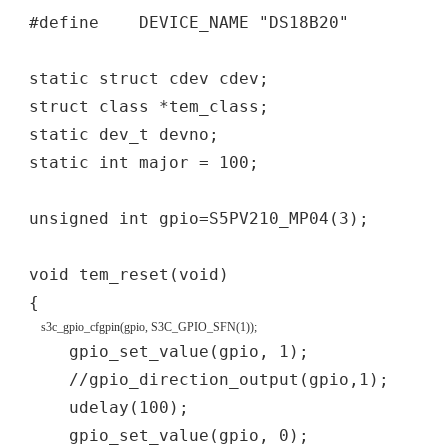
#define DEVICE_NAME "DS18B20"
static struct cdev cdev;
struct class *tem_class;
static dev_t devno;
static int major = 100;
unsigned int gpio=S5PV210_MP04(3);
void tem_reset(void)
{
s3c_gpio_cfgpin(gpio, S3C_GPIO_SFN(1));
gpio_set_value(gpio, 1);
//gpio_direction_output(gpio,1);
udelay(100);
gpio_set_value(gpio, 0);