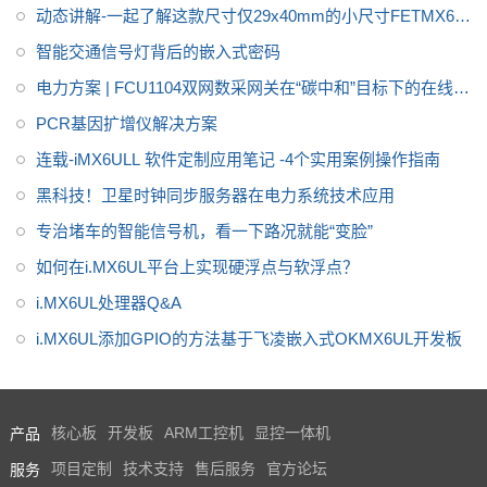
动态讲解-一起了解这款尺寸仅29x40mm的小尺寸FETMX6UL
L-C核心板
智能交通信号灯背后的嵌入式密码
电力方案 | FCU1104双网数采网关在“碳中和”目标下的在线能
耗监测方案
PCR基因扩增仪解决方案
连载-iMX6ULL 软件定制应用笔记 -4个实用案例操作指南
黑科技！卫星时钟同步服务器在电力系统技术应用
专治堵车的智能信号机，看一下路况就能“变脸”
如何在i.MX6UL平台上实现硬浮点与软浮点？
i.MX6UL处理器Q&A
i.MX6UL添加GPIO的方法基于飞凌嵌入式OKMX6UL开发板
产品
核心板
开发板
ARM工控机
显控一体机
服务
项目定制
技术支持
售后服务
官方论坛