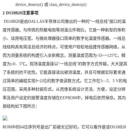
device_destroy()
或
class_device_destroy()
2 DS18B20注意事项
DS18B20
是由
DALLAS
半导体公司推出的一种的
“
一线总线
”
接口的温
度传感器。与传统的热敏电阻等测温元件相比，它是一种新型的体积
小、适用电压宽、与微处理器接口简单的数字化温度传感器。一线总
线结构具有简洁且经济的特点，可使用户轻松地组建传感器网络，从
而为测量系统的构建引入全新概念，测量温度范围为
-55~+125
℃，精
度为±
0
．
5
℃。现场温度直接以
“
一线总线
”
的数字方式传输，大大提高
了系统的抗干扰性。它能直接读出被测温度，并且可根据实际要求通
过简单的编程实现
9~l2
位的数字值读数方式。它工作在
3—5
．
5 V
的电
压范围，采用多种封装形式，从而使系统设计灵活、方便，设定分辨
率及用户设定的报警温度存储在
EEPROM
中，掉电后依然保存。其内
部结构如下图所示：
ROM
中的
64
位序列号是出厂前被光记好的，它可以看作是该
DS18B20