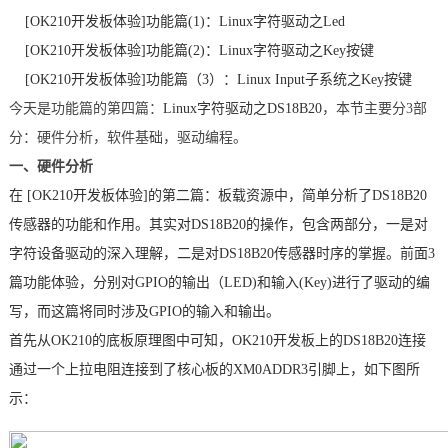
[OK210开发板体验]
功能篇(1)：
Linux字符驱动之Led
技术论坛
[OK210开发板体验]
功能
篇
(2)
：Linux字符驱动之Key按键
[OK210开发板体验]
功能篇（3）：Linux Input子系统之Key按键
今天是功能篇的第四篇：
Linux字符驱动之DS18B20
，本节主要分3部
分：硬件分析，软件基础，驱动编程。
一、硬件分析
在
[OK210开发板体验]
的第二篇：板载资源
中，简单分析了DS18B20
传感器的
功能和作用。其实对DS18B20的操作，包含两部分，一是对
字符设备驱动的深入理解，二是对DS18B20传感器时序的掌握
。前面3
篇功能体验，分别对
GPIO
的输出（LED)和输入(Key)进行了驱动的编
写，而这篇将同时涉及GPIO的输入和输出。
首先从
OK210
的底板原理图中可知，
OK210开发板上的DS18B20连接
通过一个上拉电阻连接到了
核心板
的XM0ADDR3
引脚
上，如下图所
示：