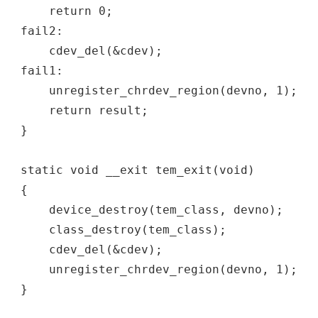
return 0;
fail2:
cdev_del(&cdev);
fail1:
unregister_chrdev_region(devno, 1);
return result;
}
static void __exit tem_exit(void)
{
device_destroy(tem_class, devno);
class_destroy(tem_class);
cdev_del(&cdev);
unregister_chrdev_region(devno, 1);
}