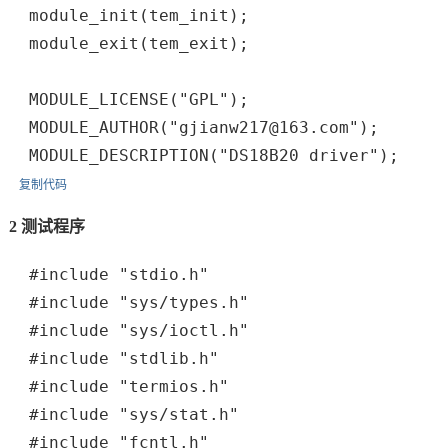
module_init(tem_init);
module_exit(tem_exit);
MODULE_LICENSE("GPL");
MODULE_AUTHOR("gjianw217@163.com");
MODULE_DESCRIPTION("DS18B20 driver");
复制代码
2 测试程序
#include "stdio.h"
#include "sys/types.h"
#include "sys/ioctl.h"
#include "stdlib.h"
#include "termios.h"
#include "sys/stat.h"
#include "fcntl.h"