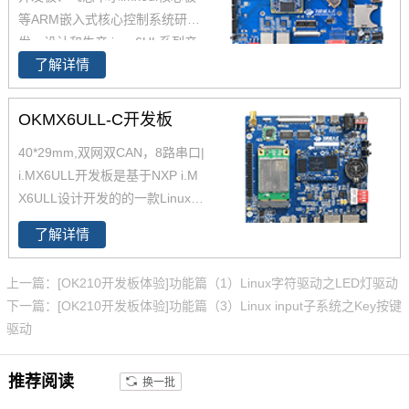
等ARM嵌入式核心控制系统研
发、设计和生产,i.mx6UL系列产
了解详情
品现已畅销全国，作为恩智浦imx
6ul,imx6ul开发板,i.mx6提供者，
飞凌嵌入式提供基于iMX6 iMX6U
OKMX6ULL-C开发板
L解决方案定制。
40*29mm,双网双CAN，8路串口|
i.MX6ULL开发板是基于NXP i.M
X6ULL设计开发的的一款Linux开
发板 ，主频800MHz，体积小，
了解详情
其核心板仅40*29mm，采用板对
板连接器，适应场景丰富。
上一篇：[OK210开发板体验]功能篇（1）Linux字符驱动之LED灯驱动
下一篇：[OK210开发板体验]功能篇（3）Linux input子系统之Key按键
驱动
推荐阅读
换一批