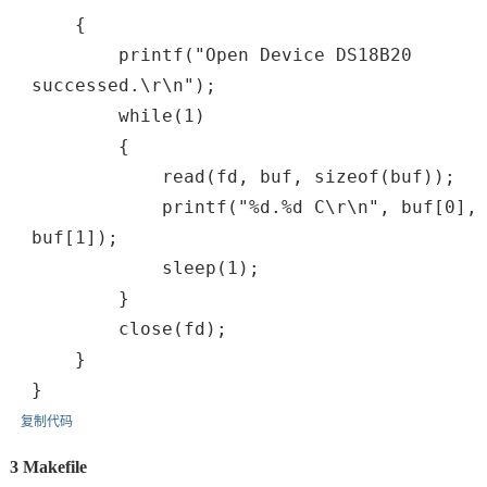
{
printf("Open Device DS18B20
successed.\r\n");
while(1)
{
read(fd, buf, sizeof(buf));
printf("%d.%d C\r\n", buf[0],
buf[1]);
sleep(1);
}
close(fd);
}
}
复制代码
3 Makefile