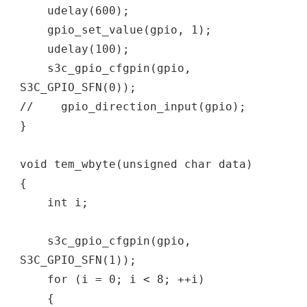
udelay(600);
gpio_set_value(gpio, 1);
udelay(100);
s3c_gpio_cfgpin(gpio,
S3C_GPIO_SFN(0));
// gpio_direction_input(gpio);
}
void tem_wbyte(unsigned char data)
{
int i;
s3c_gpio_cfgpin(gpio,
S3C_GPIO_SFN(1));
for (i = 0; i < 8; ++i)
{