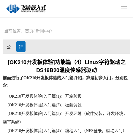
EN
在线购买
产品中心
当前位置：
首页
新闻中心
行业应用
公
行
技术与支持
司
业
[OK210开发板体验]功能篇（4）Linux字符驱动之
在线文档
DS18B20温度传感器驱动
动
资
方案定制
前面进行了OK
210开发板
体验的入门篇介绍，算是初步入门，分别包
态
讯
含：
关于飞凌
[OK210
开发板
体验]
入门篇(1)：开箱验板
天猫商城
[OK210开发板体验]
入门篇(2)
：板载资源
[OK210开发板体验]
入门篇(3)
：
开发环境
（软件安装，开发环境，
淘宝商城
烧写系统
）
[OK210开发板体验]
入门篇(4)
：编程入门（NFS登录，
驱动入门）
新闻中心