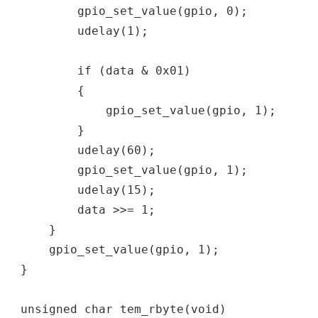
gpio_set_value(gpio, 0);
udelay(1);
if (data & 0x01)
{
gpio_set_value(gpio, 1);
}
udelay(60);
gpio_set_value(gpio, 1);
udelay(15);
data >>= 1;
}
gpio_set_value(gpio, 1);
}
unsigned char tem_rbyte(void)