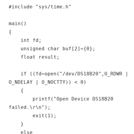
#include "sys/time.h"
main()
{
int fd;
unsigned char buf[2]={0};
float result;
if ((fd=open("/dev/DS18B20",O_RDWR |
O_NDELAY | O_NOCTTY)) < 0)
{
printf("Open Device DS18B20
failed.\r\n");
exit(1);
}
else