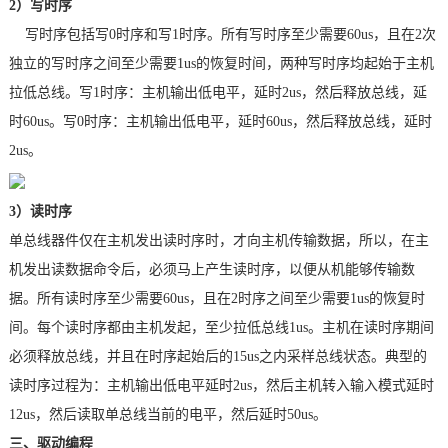
2
）写时序
写时序包括写
0
时序和写
1
时序。所有写时序至少需要
60us
，且在
2
次
独立的写时序之间至少需要
1us
的恢复时间，两种写时序均起始于主机
拉低总线。写
1
时序：主机输出低电平，延时
2us
，然后释放总线，延
时
60us
。写
0
时序：主机输出低电平，延时
60us
，然后释放总线，延时
2us
。
3
）读时序
单总线器件仅在主机发出读时序时，才向主机
传输数据
，所以，在主
机发出读数据命令后，必须马上产生读时序，以便从机能够传输数
据。所有读时序至少需要
60us
，且在
2
时序之间至少需要
1us
的恢复时
间。每个读时序都由主机发起，至少拉低总线
1us
。主机在读时序期间
必须释放总线，并且在时序起始后的
15us
之内采样总线状态。典型的
读时序过程为：主机输出低电平延时
2us
，然后主机转入输入模式延时
12us
，然后读取单总线当前的电平，然后延时
50us
。
三、驱动编程