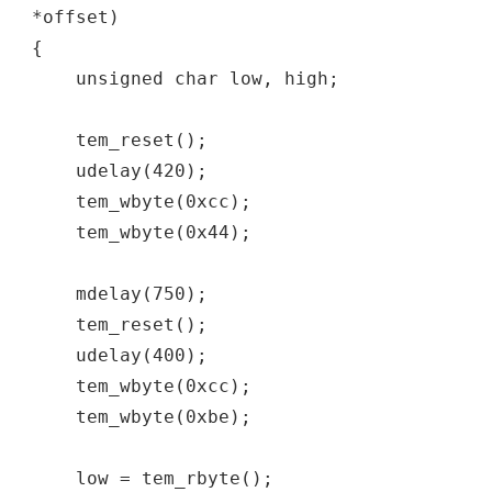
*offset)
{
unsigned char low, high;
tem_reset();
udelay(420);
tem_wbyte(0xcc);
tem_wbyte(0x44);
mdelay(750);
tem_reset();
udelay(400);
tem_wbyte(0xcc);
tem_wbyte(0xbe);
low = tem_rbyte();