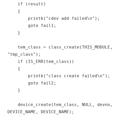
if (result)
{
printk("cdev add failed\n");
goto fail1;
}
tem_class = class_create(THIS_MODULE,
"tmp_class");
if (IS_ERR(tem_class))
{
printk("class create failed\n");
goto fail2;
}
device_create(tem_class, NULL, devno,
DEVICE_NAME, DEVICE_NAME);