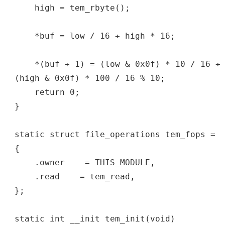
high = tem_rbyte();
*buf = low / 16 + high * 16;
*(buf + 1) = (low & 0x0f) * 10 / 16 +
(high & 0x0f) * 100 / 16 % 10;
return 0;
}
static struct file_operations tem_fops =
{
.owner = THIS_MODULE,
.read = tem_read,
};
static int __init tem_init(void)