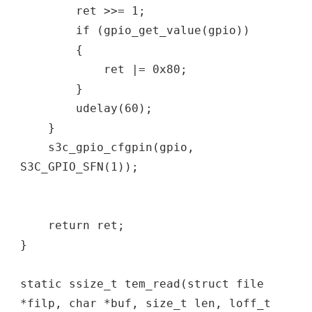
ret >>= 1;
if (gpio_get_value(gpio))
{
ret |= 0x80;
}
udelay(60);
}
s3c_gpio_cfgpin(gpio,
S3C_GPIO_SFN(1));
return ret;
}
static ssize_t tem_read(struct file
*filp, char *buf, size_t len, loff_t