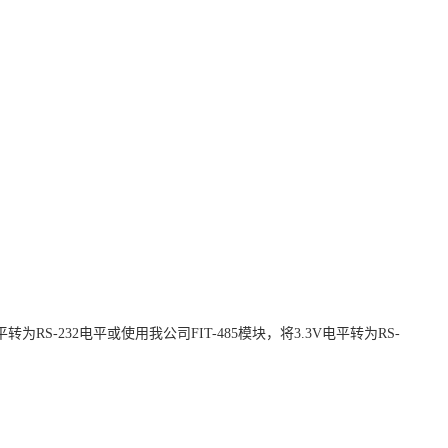
平转为
RS-232
电平或使用我公司
FIT-485
模块，将
3.3V
电平转为
RS-