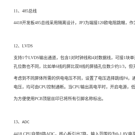
11
、
485
总线
4418
开发板
485
总线采用隔离设计，
JP3
为端接
120
欧电阻跳帽，作
12
、
LVDS
支持
1
个
LVDS
输出通道，包含
1
对
时钟
线和
4
对数据线，可接
1
块单
孔位数也不同，比如单
6
线的屏比双
8
线的屏插孔位数少约
1/3
，但
考虑到不同屏体所需的供电电压不同，设置了电压选择跳线
P4
，
电压，均可由
CPU
控制通断。当
CPU
输出高电平时，开启电源，
为方便使用
PCB
顶层丝印已将所有引脚名称标出。
13
、
ADC
4418 CPU
自带
8
路
ADC
，核心板引出
7
路，输入范围均为
0-1.8V
电