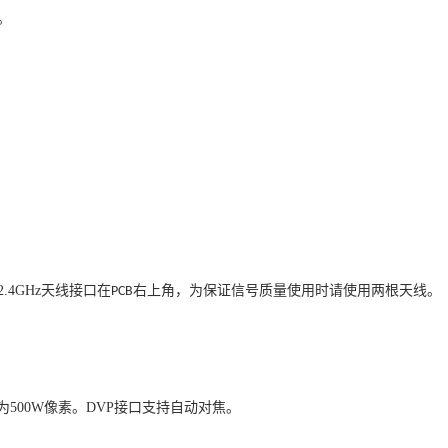
。
2.4GHz
天线接口在
右上角，为保证信号质量使用时请使用两根天线。
PCB
为
500W
像素。
DVP
接口支持自动对焦。