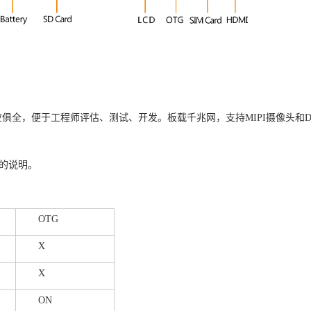
应俱全，便于工程师评估、测试、开发。板载
千兆网
，支持
MIPI
摄像头和
的说明。
OTG
X
X
ON