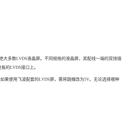
绝大多数
LVDS
液晶屏。不同规格的液晶屏，其配线一端的双排插
发板的
LVDS
接口上。
。如果使用飞凌配套的
LVDS
屏，需将跳帽改为
5V
。无论选择哪种