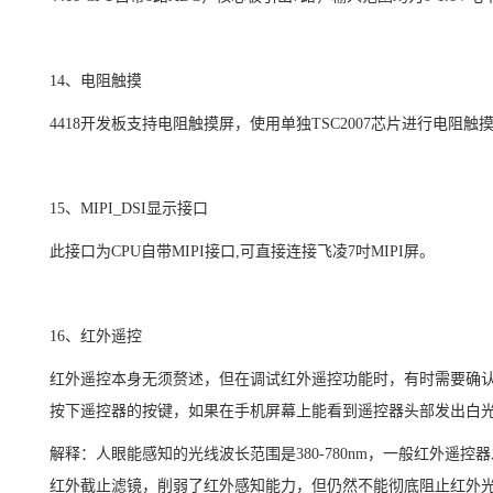
14
、电阻触摸
4418
开发板支持电阻触摸屏，使用单独
TSC2007
芯片进行电阻触
15
、
MIPI_DSI
显示接口
此接口为
CPU
自带
MIPI
接口
,
可直接连接飞凌
7
吋
MIPI
屏。
16
、红外遥控
红外遥控本身无须赘述，但在调试红外遥控功能时，有时需要确
按下遥控器的按键，如果在手机屏幕上能看到遥控器头部发出白
解释：人眼能感知的光线波长范围是
380-780nm
，一般红外遥控器
红外截止滤镜，削弱了红外感知能力，但仍然不能彻底阻止红外