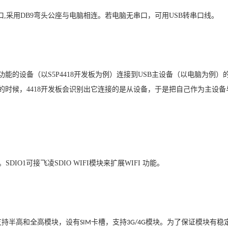
口
,
采用
DB9
弯头公座与电脑相连。若电脑无串口，可用
USB
转串口线。
功能的设备（以
S5P4418
开发板为例）连接到
USB
主设备（以电脑为例）
的时候，
4418
开发板会识别出它连接的是从设备，于是把自己作为主设备
。
SDIO1
可接飞凌
SDIO WIFI
模块来扩展
WIFI
功能。
支持半高和全高模块，设有
卡槽，支持
模块。为了保证模块有稳
SIM
3G/4G