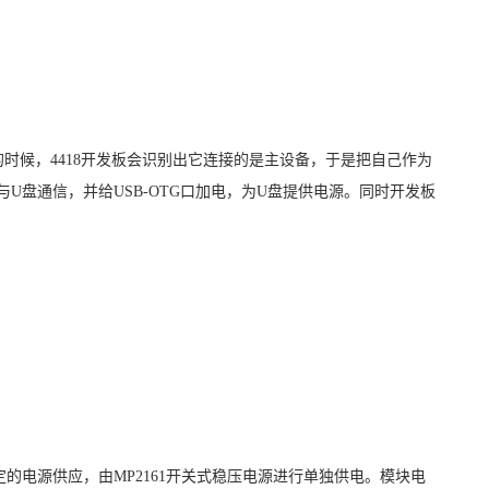
的时候，
4418
开发板会识别出它连接的是主设备，于是把自己作为
与
U
盘通信，并给
USB-OTG
口加电，为
U
盘提供电源。同时开发板
定的电源供应，由
MP2161
开关式稳压电源进行单独供电。模块电