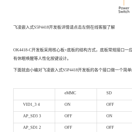
开发板
详情请点击
左侧在线客服了解
飞凌嵌入式
S5P4418
OK4418-C
开发板采用
核心板
+
底板的结构方式，底板常规接口一
有休眠唤醒等人性化按键设计。
下面就由小编对
飞凌
嵌入式
S5P4418
开发板的各个接口做一个简单
eMMC
SD
VID1_3 4
ON
OFF
AP_SD3 3
OFF
ON
AP_SD
1 2
OFF
OFF