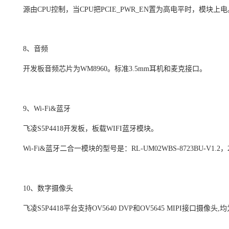
源由
CPU
控制，当
CPU
把
PCIE_PWR_EN
置为高电平时，模块上电
8
、音频
开发板音频
芯片
为
WM8960
。标准
3.5mm
耳机和麦克接口。
9
、
Wi-Fi&
蓝牙
飞凌
S5P4418
开发板，板载
WIFI
蓝牙模块。
Wi-Fi&
蓝牙二合一模块的型号是：
RL-UM02WBS-8723BU-V1.2
，
10
、数字摄像头
飞凌
S5P4418
平台支持
OV5640 DVP
和
OV5645 MIPI
接口摄像头
,
均