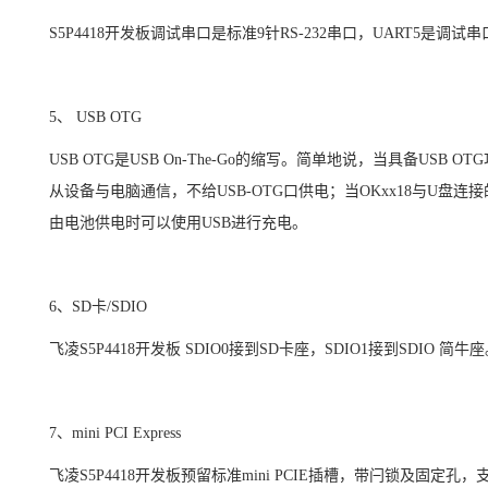
S5P4418
开发板调试串口是标准
9
针
RS-232
串口，
UART5
是调试串
5
、
USB OTG
USB OTG
是
USB On-The-Go
的缩写。简单地说，当具备
USB OTG
从设备与电脑通信，不给
USB-OTG
口供电；当
OKxx18
与
U
盘连接
由
电池供电
时可以使用
USB
进行充电。
6
、
SD
卡
/SDIO
飞凌
S5P4418
开发板
SDIO0
接到
SD
卡座，
SDIO1
接到
SDIO
简牛座
7
、
mini PCI Express
飞凌
S5P4418
开发板预留标准
mini PCIE
插槽，带闩锁及固定孔，