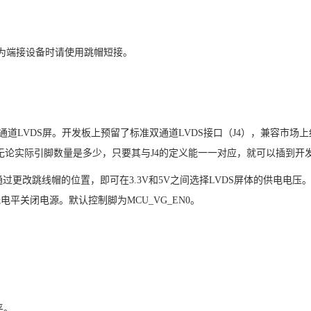
为端接设备时请使用跳帽短接。
通道
LVDS
屏。开发板上预留了标准双通道
LVDS
接口（
J4
），兼容市场上
无论实际引脚数量是多少，只要其与
J4
的定义能一一对应，就可以插到开
通过更改跳线帽的位置，即可在
3.3V
和
5V
之间选择
LVDS
屏体的供电电压
低电平关闭电源。默认控制脚为
MCU_VG_EN0
。
平。