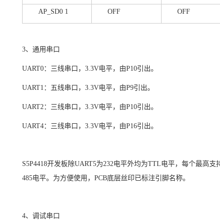
AP_SD
0 1
OFF
OFF
3
、通用串口
UART0
：三线串口，
3.3V
电平
，由
P10
引出。
UART1
：五线串口，
3.3V
电平，由
P9
引出。
UART2
：三线串口，
3.3V
电平，由
P10
引出。
UART4
：三线串口，
3.3V
电平，由
P16
引出。
S5P4418
开发板除
UART5
为
232
电平外均为
TTL
电平，每个最高支
485
电平。为方便使用，
PCB
底层丝印已标注
引脚
名称。
4
、调试串口