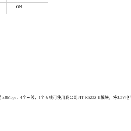
ON
持
5.0Mbps
，
4
个三线，
1
个五线可使用我公司
FIT-RS232-II
模块，将
3.3V
电