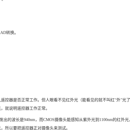
摸
AD
转换。
认遥控器是否正常工作。但人眼看不见红外光（能看见的就不叫红
“外”
光，就说明遥控器工作正常。
发出的波长是
940nm
，而
CMOS
摄像头能感知从紫外光到
1100nm
的红外光
光，所以要把遥控器正对摄像头来测试。