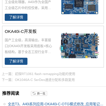
工业级处理器，A40i作为全国产
工业级芯片中的佼佼者，采用更
低功耗的4核ARM Cortex-A7架
了解详情
构,工作温度-40-85℃,是一款高性
能低功耗超高性能CPU主芯片。
OKA40i-C开发板
飞凌嵌入式深度研究全志A40i芯
片参数、原理图、datasheet规格
国产工业级，高清输出，丰富接
书推出了以FETA40i核心板为主
口|OKA40i开发板采用底板+核心
的一系列全国产工业级嵌入式计
板结构，基于全志工控行业平台
算机板卡，并提供了用于评估的
级处理器四核Cortex-A7 A40i设
A40i工控板、 A40i开发板。
了解详情
计，主频1.2GHz，集成MAli400
MP2 GPU，内存1GB/2GB DDR
上一篇：初探RT1061 flash remapping功能的使用
3L，存储8GB eMMC。
全志A40
下一篇：OK1046A-C SerDes通道分配和多路复用
i
工控行业芯片平台 A40i为国产工
控行业芯，
全志A40i处理器代表
推荐阅读
换一批
了Allwin在智能工业控制领域的成
就。
飞凌嵌入式A40i系列OKA40i
全志T3、A40i系列应用-OKA40i-C-OTG模式修改_应用笔记_
-C开发板是飞凌推出的一款中国