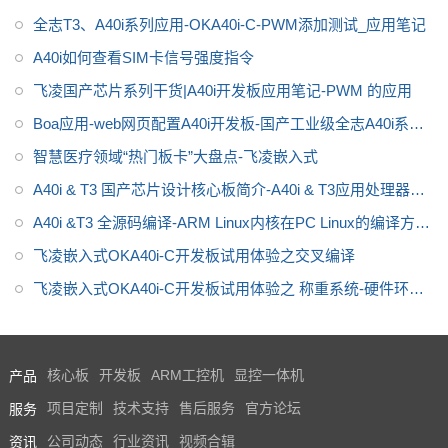
芯，全国产级工业级开发板，适
V1.0
全志T3、A40i系列应用-OKA40i-C-PWM添加测试_应用笔记
用于
适用于基于视觉交互的工业
A40i如何查看SIM卡信号强度指令
控制产品
飞凌国产芯片系列干货|A40i开发板应用笔记-PWM 的应用
Boa应用-web网页配置A40i开发板-国产工业级全志A40i系列
干货分享
智慧医疗领域“热门板卡”大盘点-飞凌嵌入式
A40i & T3 国产芯片设计核心板简介-A40i & T3应用处理器框
图
A40i &T3 全源码编译-ARM Linux内核在PC Linux的编译方
法。
飞凌嵌入式OKA40i-C开发板试用体验之交叉编译
飞凌嵌入式OKA40i-C开发板试用体验之 称重系统-硬件环境
搭建(2)
产品
核心板
开发板
ARM工控机
显控一体机
服务
项目定制
技术支持
售后服务
官方论坛
资讯
公司动态
行业资讯
视频合辑