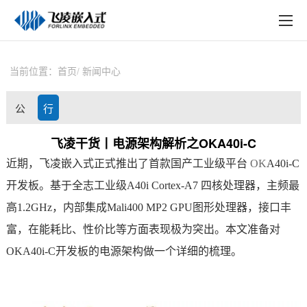
EN
在线购买
产品中心
当前位置：
首页
新闻中心
行业应用
公
行
技术与支持
司
业
飞凌干货丨电源架构解析之OKA40i-C
在线文档
近期，
飞凌嵌入式
正式推出了首款国产工业级平台
OK
A40i
-C
动
资
方案定制
开发板
。基于
全志
工业级A40i
Cortex
-
A7
四核处理器，主频最
态
讯
高1.2GHz，内部集成Mali400 MP2 GPU图形处理器，接口丰
关于飞凌
富，在能耗比、性价比等方面表现极为突出。本文准备对
天猫商城
OKA40i-C开发板的电源架构做一个详细的梳理。
淘宝商城
新闻中心