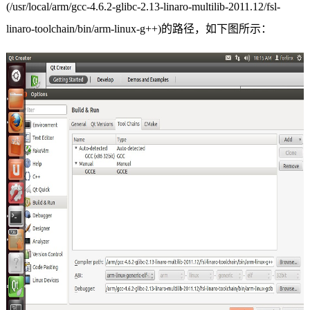
(/usr/local/arm/gcc-4.6.2-glibc-2.13-linaro-multilib-2011.12/fsl-
linaro-toolchain/bin/arm-linux-g++)
的路径，如下图所示：