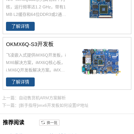
核，运行频率达1.2 GHz，带有1
MB L2缓存和64位DDR3或2通
道、32位LPDDR2支持。飞凌提
了解详情
供商业级iMX6Q核心板,工业级iM
X6Q核心板,兼容一同底板。具有
OKMX6Q-S3开发板
抗震,抗氧化,抗干扰,更快速升级
产品等优势。保定飞凌嵌入式专
飞凌嵌入式提供iMX6Q开发板，i
注imx6,imx6开发板,飞思卡尔imx
MX6解决方案，iMX6Q核心板，
6等ARM嵌入式核心控制系统研
i.MX6Q开发板解决方案。iMX6Q
发、设计和生产,是imx6,imx6开
稳定、快速、性价比高，欢迎选
发板,飞思卡尔imx6提供者,imx6
了解详情
购 NXP iMX6系列芯片全支持，
系列产品现已畅销全国,欢迎咨询!
升级简配无忧替换。
上一篇：自动售货机ARM方案解析
下一篇：[新手指导]imx6开发板如何设置IP地址
推荐阅读
换一批