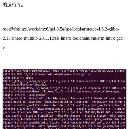
的运行库。
root@forlinx:/work/imx6/qt4.8.5#/usr/local/arm/gcc-4.6.2-glibc-
2.13-linaro-multilib-2011.12/fsl-linaro-toolchain/bin/arm-linux-gcc -
v