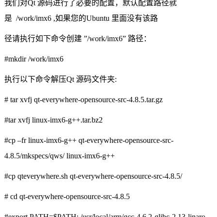
我们对
Qt
源码进行了必要的配置，默认配置路径就
是
/work/imx6 ,
如果您的
Ubuntu
里面没有该路
径请执行如下命令创建
”/work/imx6”
路径：
#mkdir /work/imx6
执行以下命令解压
Qt
源码文件夹
:
# tar xvfj qt-everywhere-opensource-src-4.8.5.tar.gz
#tar xvfj linux-imx6-g++.tar.bz2
#cp –fr linux-imx6-g++ qt-everywhere-opensource-src-
4.8.5/mkspecs/qws/ linux-imx6-g++
#cp qteverywhere.sh qt-everywhere-opensource-src-4.8.5/
# cd qt-everywhere-opensource-src-4.8.5
#
export PATH=$PATH: /usr/local/arm/gcc-4.6.2-glibc-2.13-linaro-