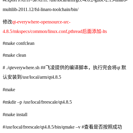
multilib-2011.12/fsl-linaro-toolchain/bin/
修改
qt-everywhere-opensource-src-
4.8.5/
mkspecs/common/linux.conf,pthread
后面添加
-lts
#make confclean
#make clean
# ./qteverywhere.sh ##
飞凌提供的编译脚本，执行完会将
qt
默
认安装到
/usr/local/arm/qt4.8.5
#make
#mkdir –p /usr/local/freescale/qt4.8.5
#make install
#/usr/local/freescale/qt4.8.5/bin/qmake –v #
查看是否按照成功