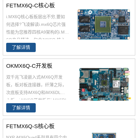
FETMX6Q-C核心板
i.MX6Q核心板板层出不穷,要如
何选择?飞凌解读i.mx6Q芯片强
性能为您推荐四核A9架构的i.MX
6Q产品精选，包含iMX6Q 核心
了解详情
板、i.MX6Q 核心板、iMX6Q工
业级核心板，欢迎采购。 i.MX6
Q核心板基于NXP（原Freescal
OKMX6Q-C开发板
e）Cortex-A9架构的i.MX6Q四核
双千兆飞凌嵌入式iMX6Q开发
处理器设计，核心板小尺寸核心
板，板对板连接器，纤薄之际，
板搭配独特的薄款连接器，让设
次底板支持iMX6Q和iMX6DL核
计随心所欲！
心板。i.MX6Q开发板与i.MX6DL
了解详情
开发板资源丰富，原理图、PC
B、软件资源、硬件资源下载，
技术支持等。欢迎选购
FETMX6Q-S核心板
NXP iMX6Quad系列具有四个内