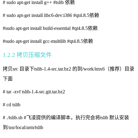
# sudo apt-get install g++ #tslib
依赖
# sudo apt-get install libc6-dev:i386
#qt4.8.5
依赖
#sudo apt-get install build-essential
#qt4.8.5
依赖
#sudo apt-get install gcc-multilib
#qt4.8.5
依赖
1.2.2
拷贝压缩文件
拷贝
src
目录下
tslib-1.4-src.tar.bz2
的到
/work/imx6
（推荐）目录
下面
# tar -xvf tslib-1.4-src.git.tar.bz2
# cd tslib
# ./tslib.sh #
飞凌提供的编译脚本，执行完会将
tslib
默认安装
到
/usr/local/arm/tslib