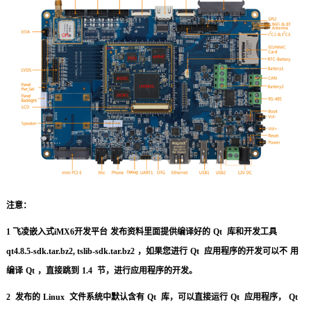
技术论坛
注意：
1
飞凌
嵌入式
iMX6开发平台
发布资料里面提供编译好的
Qt
库和开发工具
qt4.8.5-sdk.tar.bz2, tslib-sdk.tar.bz2
，如果您进行
Qt
应用程序的开发可以不
用
编译
Qt
，直接跳到
1.4
节，进行应用程序的开发。
2
发布的
Linux
文件系统中默认含有
Qt
库，可以直接运行
Qt
应用程序，
Qt