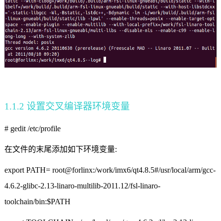
1.1.2
设置交叉编译器环境变量
# gedit /etc/profile
在文件的末尾添加如下环境变量
:
export PATH=
root@forlinx:/work/imx6/qt4.8.5#/usr/local/arm/gcc-
4.6.2-glibc-2.13-linaro-multilib-2011.12/fsl-linaro-
toolchain/bin:$PATH