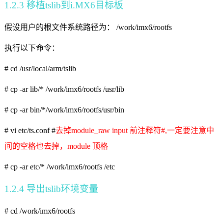
1.2.3
移植
tslib
到
i.MX6
目标板
假设用户的根文件系统路径为：
/work/imx6/rootfs
执行以下
命令
：
# cd /usr/local/arm/tslib
# cp -ar lib/* /work/imx6/rootfs /usr/lib
# cp -ar bin/*/work/imx6/rootfs/usr/bin
# vi etc/ts.conf #
去掉
module_raw input
前注释符
#,
一定要注意中
间的空格也去掉，
module
顶格
# cp -ar etc/* /work/imx6/rootfs /etc
1.2.4
导出
tslib
环境变量
# cd
/work/imx6/rootfs