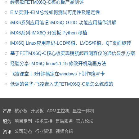
经典款FETMX6Q-C核心板产品测评
EIM实测--EIM总线如何测试可用性及稳定性
iMX6系列应用笔记-iMX6Q GPIO 功能应用操作讲解
iMX6系列-iMX6Q 开发板 Python 移植
iMX6Q Linux应用笔记-LCD移植、LVDS移植、QT桌面旋转
基于FETMX6Q-C核心板实现膀胱超声测容仪的通信显示方案
经验分享-iMX6Q linux4.1.15 修改开机动画方法
飞凌课堂丨3分钟搞定在windows下制作烧写卡
低调的奢华-飞凌嵌入式FETMX6Q-C是怎么练成的
产品
核心板
开发板
ARM工控机
显控一体机
服务
项目定制
技术支持
售后服务
官方论坛
资讯
公司动态
行业资讯
视频合辑