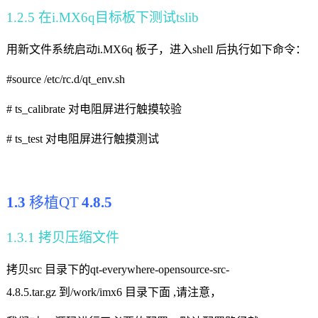
1.2.5
在
i.MX6q
目标板下测试
tslib
用新文件系统启动
i.MX6q
板子，进入
shell
后执行如下命令：
#source /etc/rc.d/qt_env.sh
# ts_calibrate
对电阻屏进行触摸较验
# ts_test
对电阻屏进行触摸测试
1.3
移植QT
4.8.5
1.3.1
拷贝压缩文件
拷贝
src
目录下的
qt-everywhere-opensource-src-
4.8.5.tar.gz
到
/work/imx6
目录下面
,
请注意，