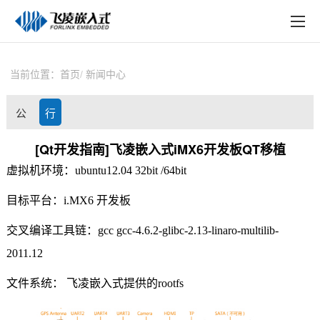
EN
在线购买
产品中心
当前位置：
首页
新闻中心
行业应用
公
行
技术与支持
司
业
[Qt开发指南]飞凌嵌入式iMX6开发板QT移植
在线文档
虚拟机环境：
ubuntu12.04 32bit /64bit
动
资
方案定制
目标平台：
i.MX6
开发板
态
讯
关于飞凌
交叉编译工具链：
gcc gcc-4.6.2-glibc-2.13-linaro-multilib-
天猫商城
2011.12
文件系统：
飞凌嵌入式
提供的
rootfs
淘宝商城
新闻中心