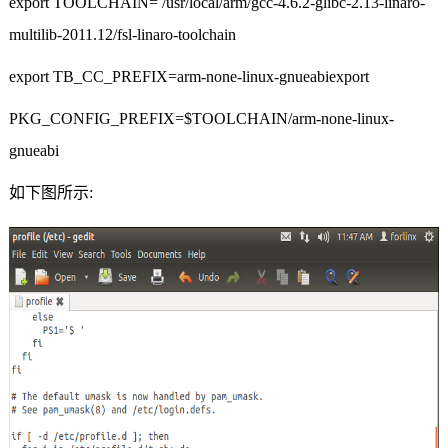
export TOOLCHAIN=
/usr/local/arm/gcc-4.6.2-glibc-2.13-linaro-
multilib-2011.12/fsl-linaro-toolchain
export TB_CC_PREFIX=arm-none-linux-gnueabiexport
PKG_CONFIG_PREFIX=$TOOLCHAIN/arm-none-linux-
gnueabi
如下图所示
: