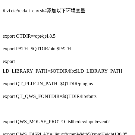
# vi etc/rc.d/qt_env.sh#
添加以下环境变量
export QTDIR=/opt/qt4.8.5
export PATH=$QTDIR/bin:$PATH
export
LD_LIBRARY_PATH=$QTDIR/lib:$LD_LIBRARY_PATH
export QT_PLUGIN_PATH=$QTDIR/plugins
export QT_QWS_FONTDIR=$QTDIR/lib/fonts
export QWS_MOUSE_PROTO=tslib:/dev/input/event2
export QWS_DISPLAY="linuxfb:mmWidth50:mmHeight130:0"