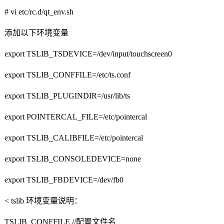
# vi etc/rc.d/qt_env.sh
添加以下环境变量
export TSLIB_TSDEVICE=/dev/input/touchscreen0
export TSLIB_CONFFILE=/etc/ts.conf
export TSLIB_PLUGINDIR=/usr/lib/ts
export POINTERCAL_FILE=/etc/pointercal
export TSLIB_CALIBFILE=/etc/pointercal
export TSLIB_CONSOLEDEVICE=none
export TSLIB_FBDEVICE=/dev/fb0
< tslib
环境变量说明：
TSLIB_CONFFILE //
配置文件名