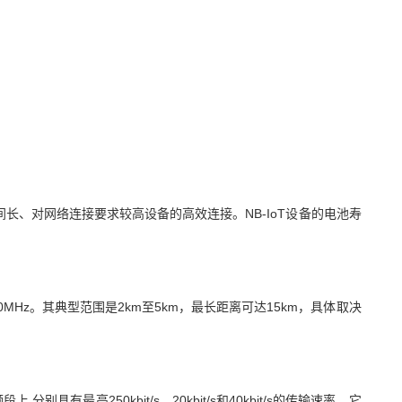
时间长、对
网络连接
要求较高设备的高效连接。NB-IoT设备的电池寿
70MHz。其典型范围是2km至5km，最长距离可达15km，具体取决
别具有最高250kbit/s、20kbit/s和40kbit/s的传输速率，它