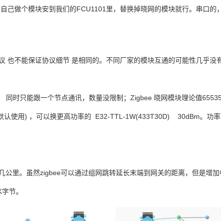
序自己做个模块安到我们的
FCU1101里，替换掉晓网的模块就行。串口
议 也不能保证协议细节 是相同的。不同厂家的模块互通的可能性几乎没
） 同时只能跟一个节点通讯，数量没限制；
Zigbee 晓网模块理论值6553
默认使用
)
，
可以换更高功率的
E32-TTL-1W(433T30D) 30dBm
。功率
几公里。虽然
zigbee
可以通过组网跳转延长末端到网关的距离，但是增加
K
字节。