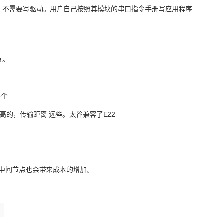
的，不需要写驱动。用户
自己按照其模块的串口指令手册写应用程序
有
。
5
个
高的，传输距离
远些。太谷兼容了
E22
中间节点也会带来成本的增加。