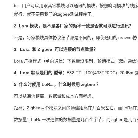
b、
用户可以用跟其它模块可以通讯的模块，按照晓网模块的线
就行，就不要用我们的
zigbee
测试程序了。
2.
Lora
模块，是不是各厂家的频率一致是否就可以进行通讯？
不是，每家模块具体协议细节都是不同的，即使通用的
lorawan
协
3.
Lora
和
Zigbee
可以连接的节点数量？
Lora
广播模式（单向通信）下数量没限制，轮询模式（双向通信
4.
Lora
默认是用的
型号：
E32-TTL-100(433T20DC) 20dBm (
5.
什么时候用
LoRa
，什么时候用
zigbee
？
可以从通信距离、数据量和成本方面考虑，
距离：Zigbee
两个模块之间的通信距离在几百米左右，而
Lo
Ra
在
数据量：
LoRa
一次通信的数据量是几百个字节，而
zigbee
是几百