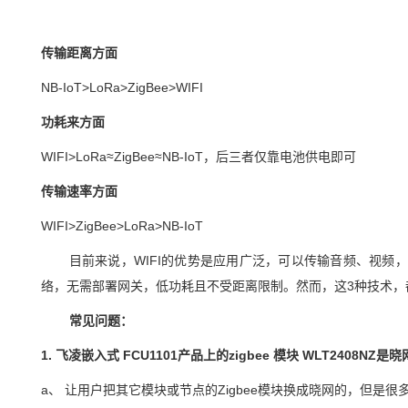
传输距离方面
NB-IoT>LoRa>ZigBee>WIFI
功耗来方面
WIFI>LoRa≈ZigBee≈NB-IoT，后三者仅靠
电池供电
即可
传输速率方面
WIFI>ZigBee>LoRa>NB-IoT
目前来说，
WIFI的优势是应用广泛，可以传输音频、视频，
络，无需部署网关，低功耗且不受距离限制。然而，这3种技术
常见问题：
1.
飞凌嵌入式
FCU1101
产品上的zigbee
模块
WLT2408NZ是
a、 让用户
把其它模块或节点的
Zigbee
模块换成晓网的，但是很