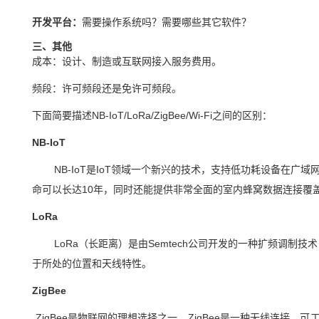
开发平台：
需要操作系统吗？需要哪些其它软件？
三、其他
成本：设计、制造或互联网接入服务费用。
频段：许可频段还是免许可频段。
下面简要描述
NB-IoT/LoRa/ZigBee/Wi-Fi之间的区别：
NB-IoT
NB-IoT是IoT领域一个新兴的技术，支持低功耗设备在广域
命可以长达10年，同时还能提供非常全面的室内蜂窝数据连接覆
LoRa
LoRa（长距离）是由Semtech公司开发的一种扩频调制技术
于所处的位置和天线特性。
ZigBee
ZigBee是
物联网
的理想选择之一。ZigBee是一种无线连接，可工作在2.