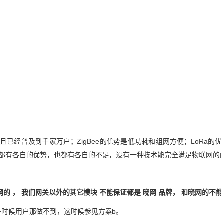
且已经普及到千家万户；ZigBee的优势是低功耗和组网方便；LoRa的
，都有各自的优势，也都有各自的不足，没有一种技术能完全满足物联网的
晓网的
，
我们网关以外的其它模块
不能保证都是
晓网
品牌，
和晓网的不
多时候
用户
那做不到，这时候参见方案
b
。