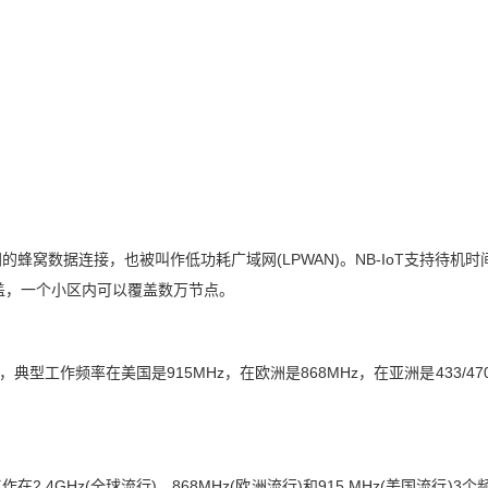
网的蜂窝数据连接，也被叫作低功耗广域网(LPWAN)。NB-IoT支持待机
盖，一个小区内可以覆盖数万节点。
，典型工作频率在美国是915MHz，在欧洲是868MHz，在亚洲是433/4
4GHz(全球流行)、868MHz(欧洲流行)和915 MHz(美国流行)3个频段上,分