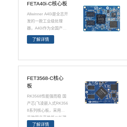
FETA40i-C核心板
Allwinner A40i是全志开
发的一款工业级处理
器，A40i作为全国产工
业级芯片中的佼佼者，
了解详情
采用更低功耗的4核AR
M Cortex-A7架构,工作
温度-40-85℃,是一款高
性能低功耗超高性能CP
U主芯片。飞凌嵌入式
深度研究全志A40i芯片
FET3568-C核心
参数、原理图、datash
板
eet规格书推出了以FET
RK3568性能强而稳 国
A40i核心板为主的一系
产芯|飞凌嵌入式RK356
列全国产工业级嵌入式
8系列核心板，采用瑞
计算机板卡，并提供了
芯微国产高性能AI处理
用于评估的A40i工控
了解详情
器RK3568设计生产，R