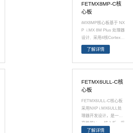
FETMX8MP-C核
心板
iMX8MP核心板基于 NX
P i.MX 8M Plus 处理器
设计, 采用4核Cortex-A
53 和 Cortex-M7架
了解详情
构。支持双千兆网口，i
MX8MP性能强劲最高
运行速率可达2.3TOP
S，并且i.MX8MP功耗
FETMX6ULL-C核
更低≤2W 。iMX 8M Pl
us系列专注于机器学习
心板
和视觉、高级多媒体以
FETMX6ULL-C核心板
及具有高可靠性的工业
采用NXP i.MX6ULL处
自动化。它旨在满足智
理器开发设计，是一款
慧家庭、楼宇、城市和
高性能Linux核心板，采
工业4.0应用的需求。飞
了解详情
用低功耗的ARM Corte