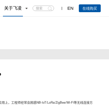
搜
关于飞凌
EN
在线购买
索
？
应用上，工程师经常会困惑
NB-IoT/
LoRa
/ZigBee/Wi-Fi等无线连接方