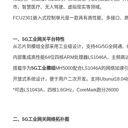
市
、智慧
医疗
、无人驾驶、虚拟现实等领域。
FCU2301嵌入式控制单元是一款具有高性能、多接口
一、5G工业网关平台特性
从芯片到模组全部采用工业级设计，支持4G/5G全网通、6
内部集成高性能64位四核ARM处理器LS1046A，主频高达1.8
搭载华为
5G工业模组
MH5000配合LS1046A的网
开放式系统设计，便于用户二次开发。支持Ubunut18.
*可选
LS1043A
，四核1.6GHz，CoreMark跑分26000
二、5G工业网关网络拓扑图