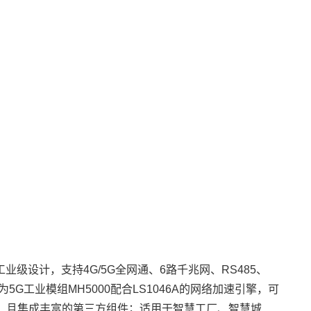
业级设计，支持4G/5G全网通、6路
千兆网
、RS485、
为5G工业模组
MH5000
配合
LS1046
A的网络
加速引擎
，可
系统，且集成丰富的第三方组件；适用于智慧工厂、
智慧城