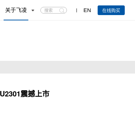
搜
关于飞凌
EN
在线购买
索
U2301震撼上市