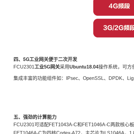
四、5G工业网关便于二次开发
FCU2301
工业
5G网关
采用
Ubuntu18.04
操作系统，可方
集成丰富的功能组件如：IPsec、OpenSSL、
DPDK
、Li
五、强劲的计算能力
FCU2301可适配
FET1043A
-C和
FET1046A
-C两款
核心
FET1046A-C为四核Cortex-
A7
2，
主芯片为LS1046A，
1