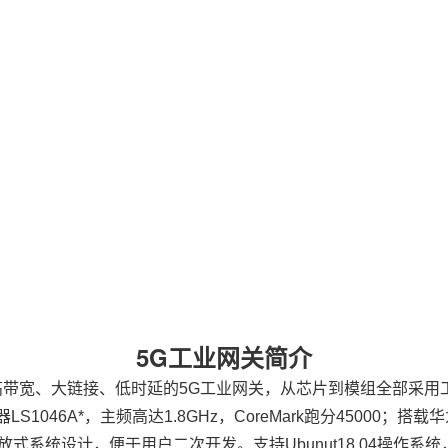
5G
工业网关
简介
带宽、大链接、低时延的5G工业网关，从
芯片
到模组全部采用工
器
LS1046A
*，主频高达1.8GHz，CoreMark跑分45000；搭载
华
式系统设计，便于用户二次开发。支持Ubunut18.04操作