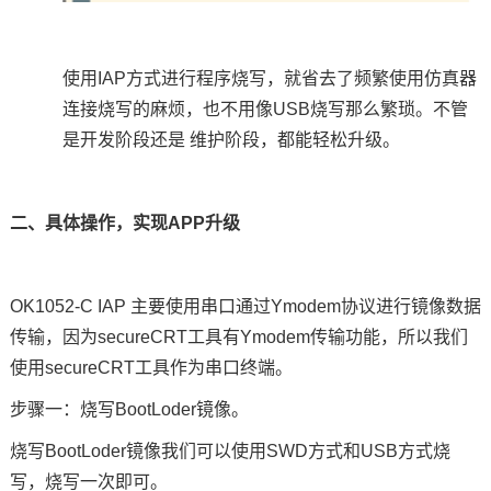
使用
IAP
方式进行程序烧写，就省去了频繁使用仿真器
连接烧写的麻烦，也不用像
USB
烧写那么繁琐。不管
是开发阶段还是 维护阶段，都能轻松升级。
二、具体操作，实现
APP
升级
OK1052-C IAP
主要使用串口通过
Ymodem
协议进行镜像数据
传输，因为
secureCRT
工具有
Ymodem
传输功能，所以我们
使用
secureCRT
工具作为串口终端。
步骤一：烧写
BootLoder
镜像。
烧写
BootLoder
镜像我们可以使用
SWD
方式和
USB
方式烧
写，烧写一次即可。