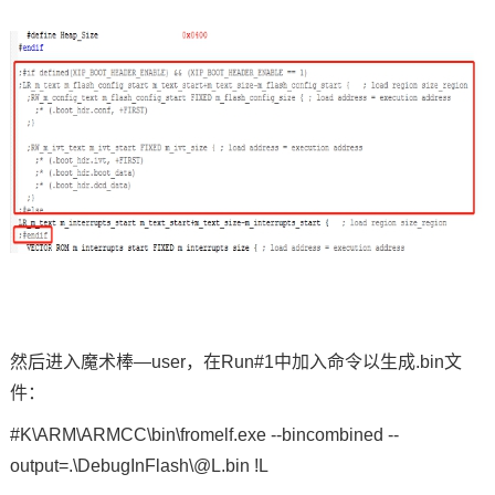
然后进入魔术棒—user
，在
Run#1
中加入
命令
以生成
.bin
文
件：
#K\
ARM
\ARMCC\bin\fromelf.exe --bincombined --
output=.\DebugInFlash\@L.bin !L