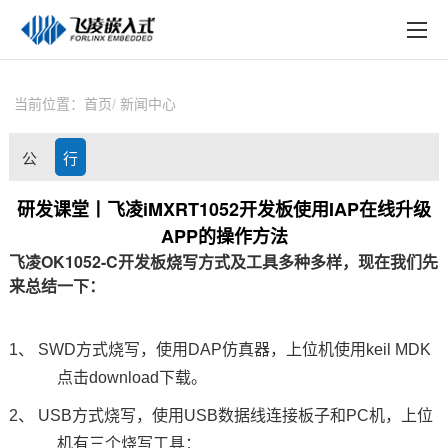
EN
在线购买
产品中心
当前位置：
首页
新闻中心
行业应用
公
行
技术与支持
司
业
研发课堂丨飞凌iMXRT1052开发板使用IAP在线升级
在线文档
APP的操作方法
动
资
飞凌
OK1052
-C
开发板
烧写方式及工具多种多样，现在我们先
方案定制
来总结一下：
态
讯
关于飞凌
1、 SWD
方式烧写，使用
DAP
仿真器，上位机使用
keil MDK
天猫商城
点击
download
下载。
淘宝商城
2、 USB
方式烧写，使用
USB
数据线连接板子和
PC
机，上位
新闻中心
机有三个烧写工具：