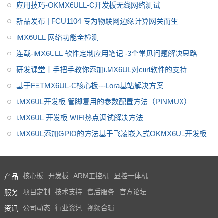
应用技巧-OKMX6ULL-C开发板无线网络测试
新品发布 | FCU1104 专为物联网边缘计算网关而生
iMX6ULL 网络功能全检测
连载-iMX6ULL 软件定制应用笔记 -3个常见问题解决思路
研发课堂丨手把手教你添加i.MX6UL对curl软件的支持
基于FETMX6UL-C核心板---Lora基站解决方案
i.MX6UL开发板 管脚复用的参数配置方法（PINMUX）
i.MX6UL 开发板 WIFI热点调试解决方法
i.MX6UL添加GPIO的方法基于飞凌嵌入式OKMX6UL开发板
产品
核心板
开发板
ARM工控机
显控一体机
服务
项目定制
技术支持
售后服务
官方论坛
资讯
公司动态
行业资讯
视频合辑