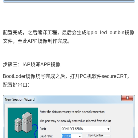
配置完成，之后编译工程，最后会生成
igpio_led_out.bin
镜像
文件，至此
APP
镜像制作完成。
步骤三：
IAP
烧写
APP
镜像
BootLoder
镜像烧写完成之后，打开
PC
机软件
secureCRT
，
配置好串口：