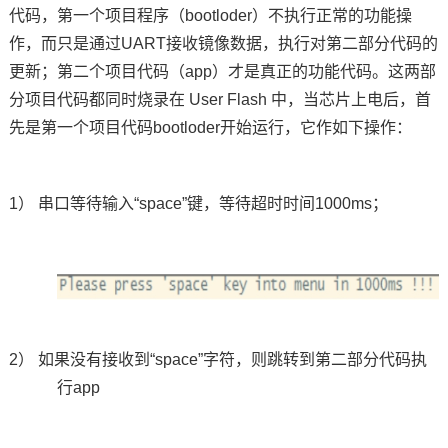
代码，第一个项目程序
（
bootloder
）
不执行正常的功能操
作，而只是通过
UART
接收
镜像
数据，执行对第二部分代码的
更新；第二个项目代码
（
app
）
才是真正的功能代码。这两部
分项目代码都同时烧录在
User Flash
中，当
芯片
上电后，首
先是第一个项目代码
bootloder
开始运行，它作如下操作：
1）
串口等待输入
“
space
”键，等待超时时间
1000ms
；
2）
如果没有接收到
“
space
”字符，则
跳转到第二部分代码执
行
app