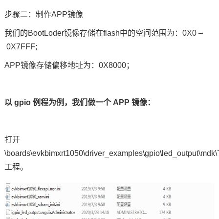
步骤二：制作
APP
镜像
我们的
BootLoder
镜像存储在
flash
中的空间范围为：
0X0
–
0X7FFF;
APP
镜像存储偏移地址为：
0X8000
；
以
gpio
例程为例，我们做一个
APP
镜像：
打开
\boards\evkbimxrt1050\driver_examples\gpio\led_output\mdk\
工程。