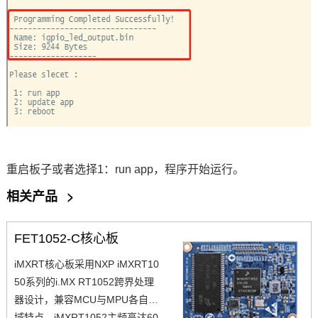
重启板子或者选择
1
：
run app
，程序开始运行。
相关产品
>
FET1052-C核心板
iMXRT核心板采用NXP iMXRT10
50系列的i.MX RT1052跨界处理
器设计，兼容MCU与MPU各自领
域特点。iMXRT1052主频高达60