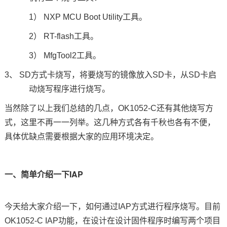
1）
NXP
MCU Boot Utility
工具。
技术论坛
2） RT-flash
工具。
3） MfgTool2工具。
3、 SD
方式卡烧写，将要烧写的镜像放入
SD
卡，从
SD
卡启
动烧写程序进行烧写。
当然除了以上我们总结的几点，
OK1052-C
还有其他烧写方
式，这里不再一一列举。这几种方式各有千秋也各有不便，
具体优缺点需要根据大家的应用环境决定。
一、简单介绍一下
IAP
今天给大家介绍一下，如何通过
IAP
方式进行程序烧写。目前
OK1052-C IAP
功能，在设计
在设计固件程序时编写两个项目