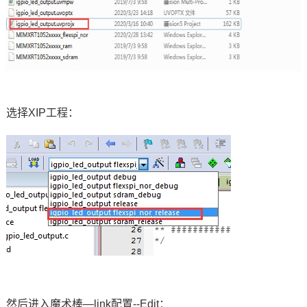
选择
XIP
工程：
然后进入魔术棒—link
配置
--Edit
：