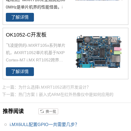
0MHz是单片机界的性能怪兽。
i
MXRT1052作为一款跨界核心
了解详情
板，采用
Cortex-M7架构微控制
器,主频却高达600MHz,高密度的
OK1052-C开发板
512KB TCM SRAM和16MB的高
速SDRAM，超快的实时响应，超
飞凌提供的i.MXRT105x系列单片
低的功耗，超强处理性能赋予了
机，iMXRT1052单片机基于NXP
RT1052视频编解码能力。
Cortex-M7 i.MX RT1052跨界处
理器设计，底板+核心板分离结
了解详情
构，开发更简单，imxrt1052核心
板仅售68元，欢迎致电400-699-
上一篇：为什么选择i.MXRT1052进行开发设计？
6866咨询。推荐iMXRT单片机，
下一篇：热门方案丨嵌入式ARM在红外热像仪中是如何应用的
性价比高。
推荐阅读
换一批
i.MX6ULL配置GPIO一共需要几步？