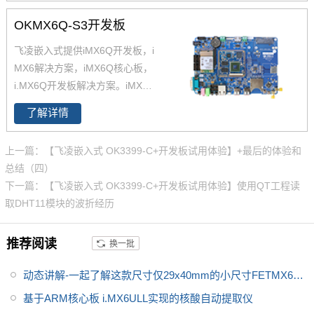
X6Q核心板,兼容一同底板。具有
OKMX6Q-S3开发板
抗震,抗氧化,抗干扰,更快速升级
产品等优势。保定飞凌嵌入式专
飞凌嵌入式提供iMX6Q开发板，i
注imx6,imx6开发板,飞思卡尔imx
MX6解决方案，iMX6Q核心板，
6等ARM嵌入式核心控制系统研
i.MX6Q开发板解决方案。iMX6Q
发、设计和生产,是imx6,imx6开
稳定、快速、性价比高，欢迎选
发板,飞思卡尔imx6提供者,imx6
了解详情
购 NXP iMX6系列芯片全支持，
系列产品现已畅销全国,欢迎咨询!
升级简配无忧替换。
上一篇：【飞凌嵌入式 OK3399-C+开发板试用体验】+最后的体验和
总结（四）
下一篇：【飞凌嵌入式 OK3399-C+开发板试用体验】使用QT工程读
取DHT11模块的波折经历
推荐阅读
换一批
动态讲解-一起了解这款尺寸仅29x40mm的小尺寸FETMX6UL
L-C核心板
基于ARM核心板 i.MX6ULL实现的核酸自动提取仪