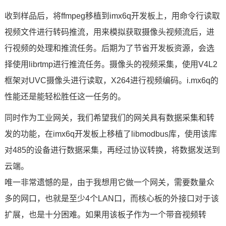
收到样品后，将ffmpeg移植到imx6q开发板上，用
命令
行读取
视频文件进行转码推流，用来模拟获取摄像头视频流后，进
行视频的处理和推流任务。后期为了节省开发板资源，会选
择使用librtmp进行推流任务。摄像头的视频采集，使用V4L2
框架对UVC摄像头进行读取，X264进行视频编码。
i.mx6
q的
性能还是能轻松胜任这一任务的。
同时作为工业网关，我们希望我们的网关具有数据采集和转
发的功能，在imx6q开发板上移植了libmodbus库，使用该库
对485的设备进行数据采集，再经过协议转换，将数据发送到
云端。
唯一非常遗憾的是，由于我想用它做一个网关，需要数量众
多的网口，也就是至少4个LAN口，而
核心板
的外接口对于该
扩展，也是十分困难。如果用该板子作为一个带音视频转