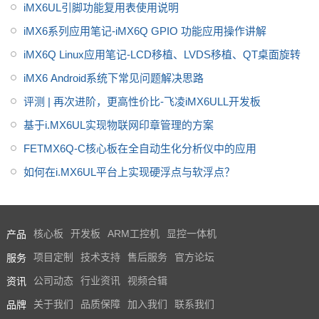
iMX6UL引脚功能复用表使用说明
iMX6系列应用笔记-iMX6Q GPIO 功能应用操作讲解
iMX6Q Linux应用笔记-LCD移植、LVDS移植、QT桌面旋转
iMX6 Android系统下常见问题解决思路
评测 | 再次进阶，更高性价比-飞凌iMX6ULL开发板
基于i.MX6UL实现物联网印章管理的方案
FETMX6Q-C核心板在全自动生化分析仪中的应用
如何在i.MX6UL平台上实现硬浮点与软浮点？
产品
核心板
开发板
ARM工控机
显控一体机
服务
项目定制
技术支持
售后服务
官方论坛
资讯
公司动态
行业资讯
视频合辑
品牌
关于我们
品质保障
加入我们
联系我们