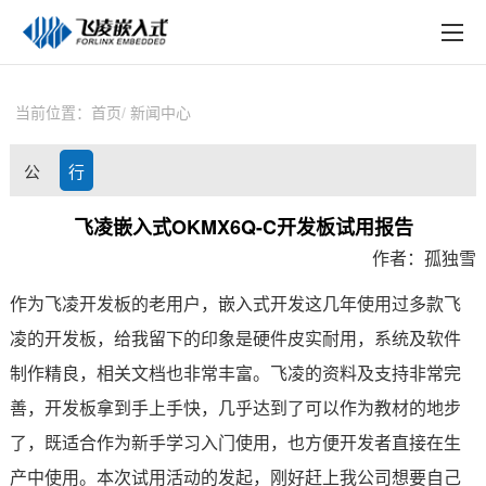
EN
在线购买
产品中心
当前位置：
首页
新闻中心
行业应用
公
行
技术与支持
司
业
飞凌嵌入式OKMX6Q-C开发板试用报告
在线文档
作者：孤独雪
动
资
方案定制
作为
飞凌开发板
的老用户，
嵌入式
开发这几年使用过多款
飞
态
讯
关于飞凌
凌
的
开发板
，给我留下的印象是硬件皮实耐用，系统及软件
制作精良，相关文档也非常丰富。飞凌的资料及支持非常完
天猫商城
善，开发板拿到手上手快，几乎达到了可以作为教材的地步
淘宝商城
了，既适合作为新手学习入门使用，也方便开发者直接在生
产中使用。本次试用活动的发起，刚好赶上我公司想要自己
新闻中心