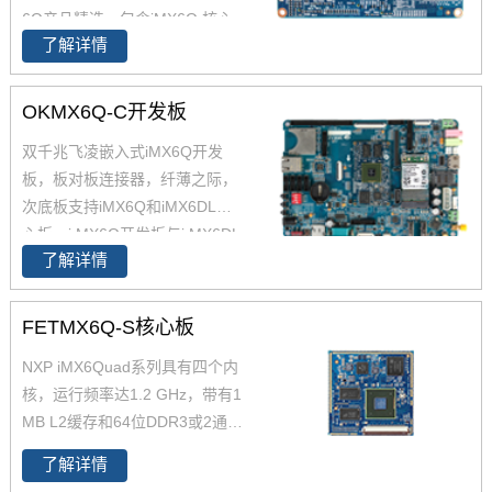
6Q产品精选，包含iMX6Q 核心
了解详情
板、i.MX6Q 核心板、iMX6Q工
业级核心板，欢迎采购。 i.MX6
Q核心板基于NXP（原Freescal
OKMX6Q-C开发板
e）Cortex-A9架构的i.MX6Q四核
双千兆飞凌嵌入式iMX6Q开发
处理器设计，核心板小尺寸核心
板，板对板连接器，纤薄之际，
板搭配独特的薄款连接器，让设
次底板支持iMX6Q和iMX6DL核
计随心所欲！
心板。i.MX6Q开发板与i.MX6DL
了解详情
开发板资源丰富，原理图、PC
B、软件资源、硬件资源下载，
技术支持等。欢迎选购
FETMX6Q-S核心板
NXP iMX6Quad系列具有四个内
核，运行频率达1.2 GHz，带有1
MB L2缓存和64位DDR3或2通
道、32位LPDDR2支持。飞凌提
了解详情
供商业级iMX6Q核心板,工业级iM