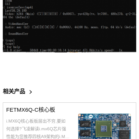
相关产品
>
FETMX6Q-C核心板
i.MX6Q核心板板层出不穷,要如
何选择?飞凌解读i.mx6Q芯片强
性能为您推荐四核A9架构的i.MX