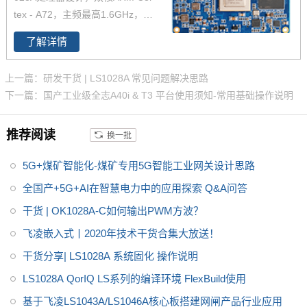
IC、SPI 等常用总线接口，并支
tex - A72，主频最高1.6GHz，板
持一个最大分辨率4K的DP接口。
载2GB DDR4 RAM，8GB RO
ls1028a 适用于工业路由器、TS
了解详情
M；原生支持6个Gbit Ethernet，
N、SD-WAN、 5G CPE 、边缘
支持TSN的以太网交换机和以太
计算网关 、IP-PBX等产品，以及
上一篇：研发干货 | LS1028A 常见问题解决思路
网控制器，可支持融合的IT和OT
工业互联、智慧工厂、工业安
下一篇：国产工业级全志A40i & T3 平台使用须知-常用基础操作说明
网络；支持CAN FD、UART、U
全、信息安全、智慧交通、能源
SB3.0、PCIe3.0、SATA3.0、II
物联网 等应用领域。
推荐阅读
换一批
S、IIC、SPI等常用总线接口，并
支持一个最大分辨率4K的DP接
5G+煤矿智能化-煤矿专用5G智能工业网关设计思路
口。适用于工业路由器、TSN、
SD-WAN、5G CPE、边缘计算网
全国产+5G+AI在智慧电力中的应用探索 Q&A问答
关、IP-PBX等产品，以及工业互
干货 | OK1028A-C如何输出PWM方波？
联网、智慧工厂、工业安全、信
飞凌嵌入式丨2020年技术干货合集大放送！
息安全、智慧交通、能源物联网
等应用领域。
干货分享| LS1028A 系统固化 操作说明
LS1028A QorIQ LS系列的编译环境 FlexBuild使用
基于飞凌LS1043A/LS1046A核心板搭建网闸产品行业应用