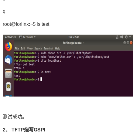
q
root@forlinx:~$ ls test
测试成功。
2、 TFTP烧写QSPI