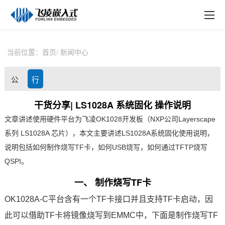
EN
在线购买
产品中心
当前位置：
首页
新闻中心
行业应用
公
行
技术与支持
司
业
干货分享| LS1028A 系统固化 操作说明
在线文档
文章讲述使用硬件平台为
飞凌
OK1028
开发板
（
NXP
公司Layerscape
动
资
方案定制
系列
LS1028A
芯片
），本文主要讲述
LS1028
A系统固化使用说明，
态
讯
说明包括如何制作烧写TF卡，如何USB烧写，如何通过TFTP烧写
关于飞凌
Q
SPI
。
天猫商城
一、 制作烧写TF卡
OK1028A-C平台含有一个TF卡接口并且支持TF卡启动，因
淘宝商城
此可以借助TF卡将镜像烧写到EMMC中，下面是制作烧写TF
新闻中心