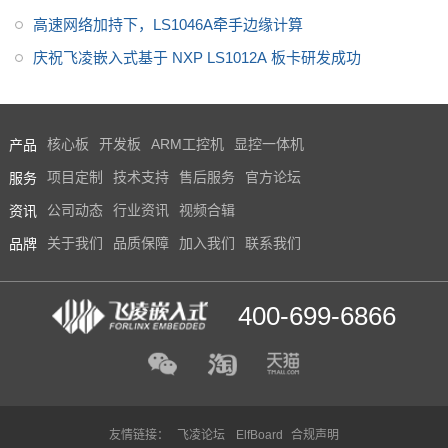
高速网络加持下，LS1046A牵手边缘计算
庆祝飞凌嵌入式基于 NXP LS1012A 板卡研发成功
产品
核心板
开发板
ARM工控机
显控一体机
服务
项目定制
技术支持
售后服务
官方论坛
资讯
公司动态
行业资讯
视频合辑
品牌
关于我们
品质保障
加入我们
联系我们
400-699-6866
友情链接：
飞凌论坛
ElfBoard
合规声明