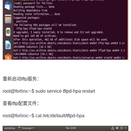
重新启动tftp服务：
root@forlinx:~$ sudo service tftpd-hpa restart
查看tftp配置文件：
root@forlinx:~$ cat /etc/default/tftpd-hpa