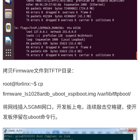
拷贝Firmware文件到TFTP目录：
root@forlinx:~$ cp
firmware_ls1028ardb_uboot_xspiboot.img /var/lib/tftpboot/
将网线插入
SGMII
网口，开发板上电，连续敲击空格键，使开
发板停留在uboot
命令
行。