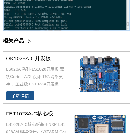
相关产品
>
OK1028A-C开发板
LS028A 系列-LS1028开发板 双
核Cortex-A72 设计 TSN网络支
持 ，工业级 LS1028A开发板 提
供了一个用于设计和评估LS1028
了解详情
A处理器设计核心板的平台。支
持TSN的以太网交换机和以太网
FET1028A-C核心板
控制器，可支持融合的IT和OT网
络；支持CANFD、UART 、USB
LS1028A-C核心板基于NXP LS1
3.0、PCIe3.0、SATA3.0、IIS、I
028A处理器设计，双核ARM Cor