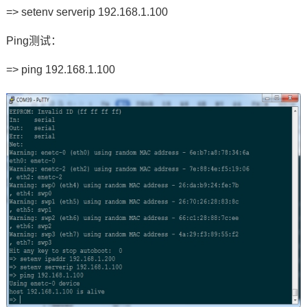
=> setenv serverip 192.168.1.100
Ping测试：
=> ping 192.168.1.100