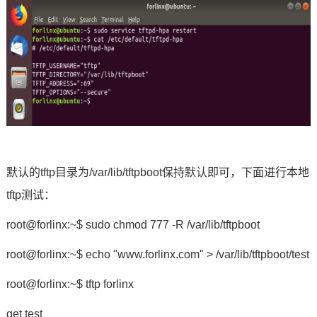
默认的tftp目录为/var/lib/tftpboot保持默认即可，下面进行本地
tftp测试：
root@forlinx:~$ sudo chmod 777 -R /var/lib/tftpboot
root@forlinx:~$ echo "www.forlinx.com" > /var/lib/tftpboot/test
root@forlinx:~$ tftp forlinx
get test