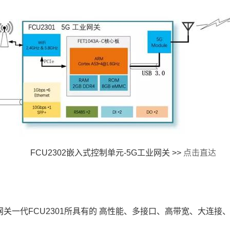
FCU2302
嵌入式
控制单元
-
5G工业网关
>>
点击直达
 网关一代
FCU2301
所具有的 高性能、多接口、高带宽、大连接、