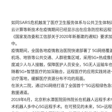
如同SARS危机触发了医疗卫生服务体系与公共卫生体制
云计算等新技术在疫情期间已经显示出在应急防控和远程
《国家发改委和工信部关于2020年
新基建
的通知》要求
中。
疫情期间，全国各地疫情救治医院快速部署了 5G网络覆
机场、地铁等公共交通、人群密集区域，采用5G+热成
度减少人与人接触，保障医护人员安全，5G无人运输车
随着5G+智慧医疗的加深融合，远程医疗的应用实践将
诊疗落地，缓解医疗资源分布不均的局面。
在浙大二院，通过5G网络打造了全国首个"5G远程绿色
救援通道。
2019年6月，北京积水潭医院田伟院长在机器人远程手
术机器人多中心5G远程手术。在可预见的未来，5G+