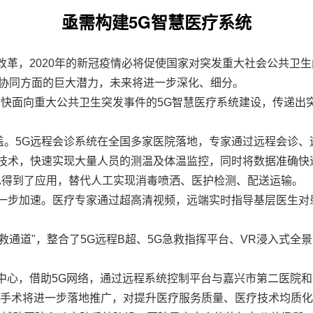
亟需构建5G智慧医疗系统
改革，2020年的新冠疫情必将促使国家对突发重大社会公共卫生
协同方面的巨大潜力，未来将进一步深化、细分。
加快面向重大公共卫生突发事件的5G智慧医疗系统建设，传递出
盖。5G远程会诊系统在全国多家医院落地，专家通过远程会诊、
像技术，快速实现大量人员的测温及体温监控，同时将数据准确
也得到了应用，替代人工实现消毒喷洒、医护检测、配送运输。
进一步加速。医疗专家通过超高清视频，远端实时指导基层医生
急救通道"，整合了5G远程B超、5G急救指挥平台、VR浸入式
术中心，借助5G网络，通过远程系统控制平台与嘉兴市第二医院
远程手术将进一步落地推广，对提升医疗服务质量、医疗技术均质