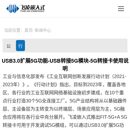
EN
在线购买
产品中心
当前位置：
首页
新闻中心
行业应用
公
行
技术与支持
司
业
USB3.0扩展5G功能-USB转接5G模块-5G转接卡使用说
在线文档
明
动
资
方案定制
工业与信息化部发布《工业互联网创新发展行动计划（2021-
态
讯
2023年）》。《行动计划》指出，目标到2023年，覆盖各地
关于飞凌
区、各行业的工业互联网网络基础设施初步建成，在10个重
点行业打造30个5G全连接工厂。5G产业结构将从以基础器件
天猫商城
层、主设备层为主转变为以终端层、场景
应用层
为主，5G融
淘宝商城
合应用将在各行业中充分展开。
飞凌嵌入式
推出FIT-5G+A 5G
转接卡可用于开发调试
5G模组
，
可以通过USB3.0扩展5G功
新闻中心