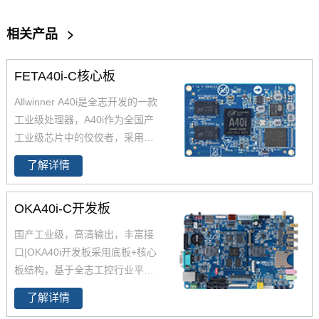
相关产品
>
FETA40i-C核心板
Allwinner A40i是全志开发的一款
工业级处理器，A40i作为全国产
工业级芯片中的佼佼者，采用更
低功耗的4核ARM Cortex-A7架
了解详情
构,工作温度-40-85℃,是一款高性
能低功耗超高性能CPU主芯片。
OKA40i-C开发板
飞凌嵌入式深度研究全志A40i芯
片参数、原理图、datasheet规格
国产工业级，高清输出，丰富接
书推出了以FETA40i核心板为主
口|OKA40i开发板采用底板+核心
的一系列全国产工业级嵌入式计
板结构，基于全志工控行业平台
算机板卡，并提供了用于评估的
级处理器四核Cortex-A7 A40i设
A40i工控板、 A40i开发板。
了解详情
计，主频1.2GHz，集成MAli400