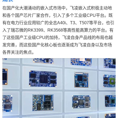
在国产化大潮涌动的
嵌入式
市场中，
飞凌嵌入式
积极主动地
和各个国产芯片厂家合作，引入了多个工业级CPU平台。既
有在电力行业应用较广的
全志
A40i
、T3、
T507
等平台，也引
入了瑞芯微的
RK3399
、
RK3568
等高性能高算力的平台。有
了这些国产工业级CPU的加持，飞凌自身产品线的布局也越
发完善，而这些国产化
核心板
也逐渐成为飞凌自身以及市场
各界关注的焦点。