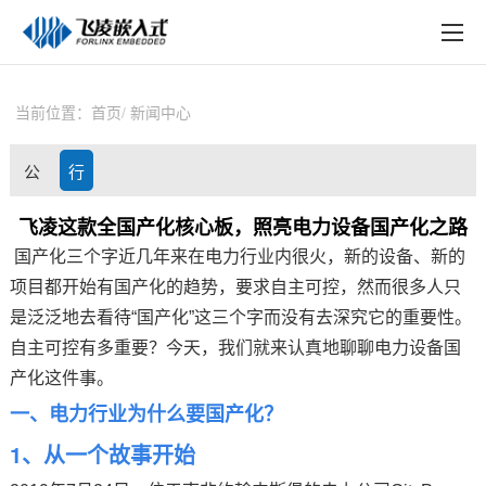
EN
在线购买
产品中心
当前位置：
首页
新闻中心
行业应用
公
行
技术与支持
司
业
飞凌这款全国产化核心板，照亮电力设备国产化之路
在线文档
国产化三个字近几年来在电力行业内很火，新的设备、新的
动
资
方案定制
项目都开始有国产化的趋势，要求自主可控，然而很多人只
态
讯
是泛泛地去看待“国产化”这三个字而没有去深究它的重要性。
关于飞凌
自主可控有多重要？今天，我们就来认真地聊聊电力设备国
产化这件事。
天猫商城
一、
电力
行业为什么要国产化？
淘宝商城
1、从一个故事开始
新闻中心