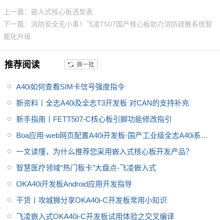
MP2 GPU，内存1GB/2GB DDR
上一篇：嵌入式核心板选型表
3L，存储8GB eMMC。
全志A40
下一篇：消防安全无小事！飞凌T507国产核心板助力消防疏散系统智
i
工控行业芯片平台 A40i为国产工
能化升级
控行业芯，
全志A40i处理器代表
了Allwin在智能工业控制领域的成
推荐阅读
换一批
就。
飞凌嵌入式A40i系列OKA40i
-C开发板是飞凌推出的一款中国
A40i如何查看SIM卡信号强度指令
芯，全国产级工业级开发板，适
用于
适用于基于视觉交互的工业
新资料丨全志A40i及全志T3开发板 对CAN的支持补充
控制产品
新手指南丨FETT507-C核心板引脚功能修改指引
Boa应用-web网页配置A40i开发板-国产工业级全志A40i系列
干货分享
一文读懂，为什么推荐您采用嵌入式核心板开发产品？
智慧医疗领域“热门板卡”大盘点-飞凌嵌入式
OKA40i开发板Android应用开发指导
干货丨攻城狮分享OKA40i-C开发板常用小知识
飞凌嵌入式OKA40i-C开发板试用体验之交叉编译