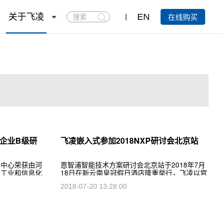
搜
关于飞凌
EN
在线购买
索
企业B级研
飞凌嵌入式参加2018NXP研讨会北京站
术中心荣获由河
恩智浦智能技术方案研讨会北京站于2018年7月
省工业和信息化
18日在新云南皇冠假日酒店隆重举行，飞凌以官
发机构证书。
方IDH身份展出了基于NXP处理器的开发板、核
2018-07-20 13:28:00
心板等产品，受到很多与会工程师的关注和赞
扬。