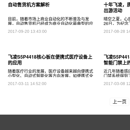
自动售货机方案解析
十年飞凌，质
出游活动
目前，随着市场上商业自动化的不断普及与发
晴空之夏，心
展，自动售货机已经成为商业自动化最典型的应
26日，为纪
用之一，近几年来以爆发式的增长速度出现在大
织全体员工进
2017-09-20 13:43:00
2017-08-28 1
街小巷和人流密集的公共场所之中，确实给人们
第一山的盘山
的日常消费提供了很多便利。自
山，何必下江
飞凌S5P4418核心板在便携式医疗设备上
飞凌S5P4
的应用
智能门禁上
随着医疗行业的发展，医疗设备越来越向便携式
近几年随着感
小型化、自动式智能化等方向发展，如便携式全
门禁系统得到
自动生化分析仪、便携式光谱仪，各种手持式检
出现了感应卡
2017-03-11 14:52:00
2017-03-08 1
测设备等，对设备的数据处理速度要求也越来越
门禁系统，面
高。FET4418
统等各种技术
上一页