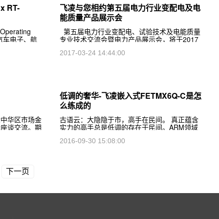
 RT-
飞凌与您相约第五届电力行业变配电及电
能质量产品展示会
erating
第五届电力行业变配电、试验技术及电能质量
、汽车电子、航
专业技术交流会暨电力产品展示会，将于2017
等众多领域有十
年3月30～31日在南京国际展览中心召开。作为
2017-03-24 14:44:00
的
电力行业年度盛会，飞凌将携NXP i.MX6、TI
低调的奢华-飞凌嵌入式FETMX6Q-C是怎
么练成的
大中华区市场金
古语云：大隐隐于市，高手在民间。 真正蕴含
行座谈交流。期
实力的高手总是低调的存在于民间。ARM领域
OS机、车载终
其实也有这样的高手存在，有可能因为它天性低
2016-09-30 15:08:00
加强双方进一步
调，有可能它并不喜欢张扬，有可能它的名气没
有三星244
下一页