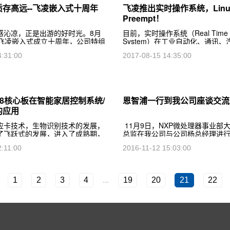
存高远--飞凌嵌入式十周年
飞凌推出实时操作系统，Linux
Preempt！
感沁凉，正是出游的好时光。8月
目前，实时操作系统（Real Time Op
念飞凌嵌入式成立十周年，公司特组
System）在工业自动化、通讯
行了出游活动。大家来到号称京南
天航空、轨道交通、消费类电子
4:31:00
2017-08-15 14:35:00
，欣赏乾隆御笔题名的“早知有盘
分广泛的应用，不同于PC机仅有
南”的奇峰峻
418核心板在智能家居控制系统/
恩智浦一行到我公司座谈交流
的应用
应卡技术，生物识别技术的发展，
11月9日，NXP微处理器事业部
了飞跃式的发展，进入了成熟期，
总监在我公司与公司杨总经理进
式门禁系统，指纹门禁系统，虹膜
间对i.MX6系列在低功耗领域，P
2:11:00
2016-11-12 15:03:00
部识别门禁系统，乱序键盘门禁系
端市场应用等方面深度探讨，就
的系统，它们在
合作
1
2
3
4
...
19
20
21
22