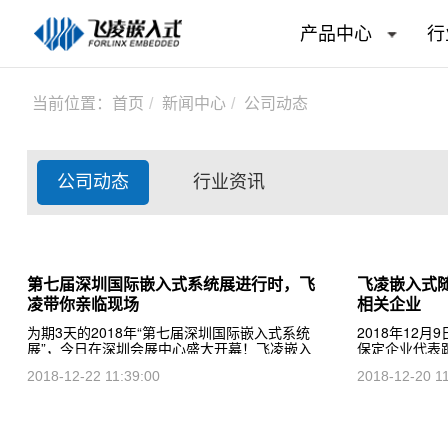
产品中心
行
当前位置：
首页
新闻中心
公司动态
公司动态
行业资讯
第七届深圳国际嵌入式系统展进行时，飞
飞凌嵌入式
凌带你亲临现场
相关企业
为期3天的2018年“第七届深圳国际嵌入式系统
2018年12
展”，今日在深圳会展中心盛大开幕！飞凌嵌入
保定企业代表
式亮相1号馆 1E51，本次展会时间为2018年12
中关村创新中
2018-12-22 11:39:00
2018-12-20 1
月20日-22日。 飞凌嵌入式为此次展览作
为期一周的参
作站签约揭牌