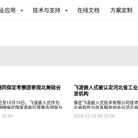
业应用
技术与支持
在线文档
方案定制
随同保定考察团参观北美硅谷
飞凌嵌入式被认定河北省工业
发机构
月9日至12月15日，飞凌嵌入式作为
保定飞凌嵌入式技术有限公司技
跟随保定国家高新区管委会领导与
北省软件与信息服务协会与河北
心领导对北美硅谷相关企业进行了
厅认定的河北省工业企业B级研
1:32:00
2018-12-19 09:20:00
观考察。首日参加了高新区硅谷工
这项荣誉的获得
仪式，