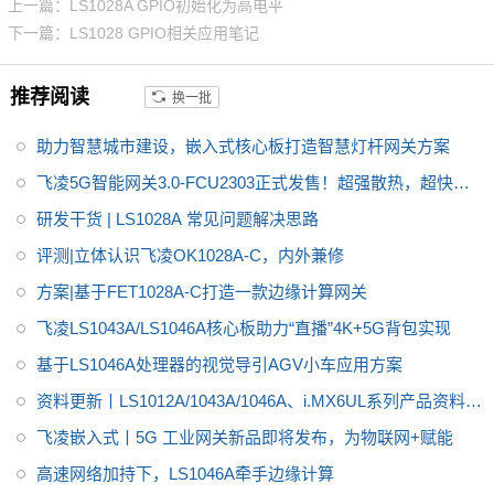
计算网关 、IP-PBX等产品，以及
上一篇：LS1028A GPIO初始化为高电平
网控制器，可支持融合的IT和OT
工业互联、智慧工厂、工业安
下一篇：LS1028 GPIO相关应用笔记
网络；支持CAN FD、UART、U
全、信息安全、智慧交通、能源
SB3.0、PCIe3.0、SATA3.0、II
物联网 等应用领域。
推荐阅读
换一批
S、IIC、SPI等常用总线接口，并
支持一个最大分辨率4K的DP接
助力智慧城市建设，嵌入式核心板打造智慧灯杆网关方案
口。适用于工业路由器、TSN、
SD-WAN、5G CPE、边缘计算网
飞凌5G智能网关3.0-FCU2303正式发售！超强散热，超快升
关、IP-PBX等产品，以及工业互
级，超级稳定！
研发干货 | LS1028A 常见问题解决思路
联网、智慧工厂、工业安全、信
评测|立体认识飞凌OK1028A-C，内外兼修
息安全、智慧交通、能源物联网
等应用领域。
方案|基于FET1028A-C打造一款边缘计算网关
飞凌LS1043A/LS1046A核心板助力“直播”4K+5G背包实现
基于LS1046A处理器的视觉导引AGV小车应用方案
资料更新丨LS1012A/1043A/1046A、i.MX6UL系列产品资料分
享
飞凌嵌入式丨5G 工业网关新品即将发布，为物联网+赋能
高速网络加持下，LS1046A牵手边缘计算