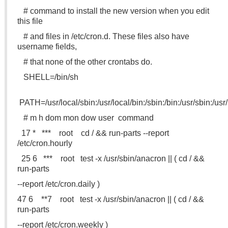
# command to install the new version when you edit
this file
# and files in /etc/cron.d. These files also have
username fields,
# that none of the other crontabs do.
SHELL=/bin/sh
PATH=/usr/local/sbin:/usr/local/bin:/sbin:/bin:/usr/sbin:/usr
# m h dom mon dow user command
17 * *** root cd / && run-parts --report
/etc/cron.hourly
25 6 ***
root test -x /usr/sbin/anacron || ( cd / &&
run-parts
--report /etc/cron.daily )
47 6 **7
root test -x /usr/sbin/anacron || ( cd / &&
run-parts
--report /etc/cron.weekly )