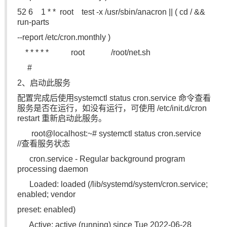
52 6 1 *
*
root test -x /usr/sbin/anacron || ( cd / &&
run-parts
--report /etc/cron.monthly )
* * * * * root /root/net.sh
#
2、启动此服务
配置完成后使用systemctl status cron.service 命令查看
服务是否在运行，如没有运行，可使用 /etc/init.d/cron
restart 重新启动此服务。
root@localhost:~# systemctl status cron.service
//查看服务状态
cron.service - Regular background program
processing daemon
Loaded: loaded (/lib/systemd/system/cron.service;
enabled; vendor
preset: enabled)
Active: active (running) since Tue 2022-06-28