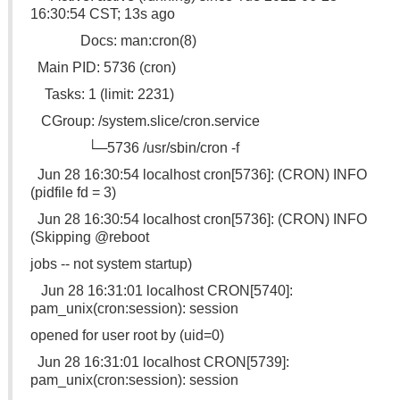
16:30:54 CST; 13s ago
Docs: man:cron(8)
Main PID: 5736 (cron)
Tasks: 1 (limit: 2231)
CGroup: /system.slice/cron.service
└─5736 /usr/sbin/cron -f
Jun 28 16:30:54 localhost cron[5736]: (CRON) INFO
(pidfile fd = 3)
Jun 28 16:30:54 localhost cron[5736]: (CRON) INFO
(Skipping @reboot
jobs -- not system startup)
Jun 28 16:31:01 localhost CRON[5740]:
pam_unix(cron:session): session
opened for user root by (uid=0)
Jun 28 16:31:01 localhost CRON[5739]:
pam_unix(cron:session): session