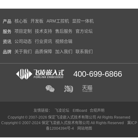
产品
核心板
开发板
ARM工控机
显控一体机
服务
项目定制
技术支持
售后服务
官方论坛
资讯
公司动态
行业资讯
视频合辑
品牌
关于我们
品质保障
加入我们
联系我们
400-699-6866
友情链接：
飞凌论坛
ElfBoard
合规声明
Copyright © 2007-2026 保定飞凌嵌入式技术有限公司 All Rights Reserved
Copyright © 2007-2024 保定飞凌嵌入式技术有限公司 All Rights Reserved
冀ICP
备12004394号-4
网站地图