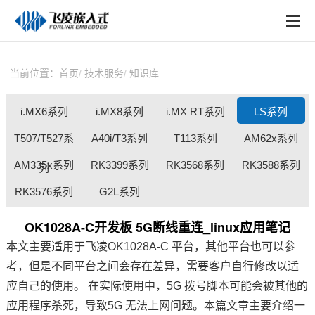
EN
在线购买
产品中心
当前位置：
首页
技术服务
知识库
行业应用
i.MX6系列
i.MX8系列
i.MX RT系列
LS系列
技术与支持
T507/T527系
A40i/T3系列
T113系列
AM62x系列
在线文档
AM335x系列
RK3399系列
RK3568系列
RK3588系列
列
方案定制
RK3576系列
G2L系列
关于飞凌
OK1028A-C开发板 5G断线重连_linux应用笔记
本文主要适用于
飞凌
OK1028A-C 平台，其他平台也可以参
天猫商城
考，但是不同平台之间会存在差异，需要客户自行修改以适
淘宝商城
应自己的使用。 在实际使用中，5G 拨号脚本可能会被其他的
应用程序杀死，导致5G 无法上网问题。本篇文章主要介绍一
新闻中心