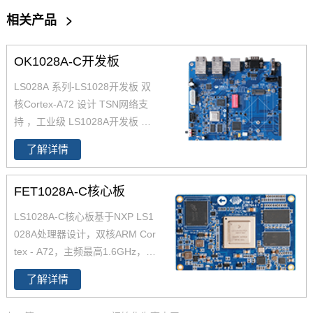
相关产品
>
OK1028A-C开发板
LS028A 系列-LS1028开发板 双
核Cortex-A72 设计 TSN网络支
持 ，工业级 LS1028A开发板 提
供了一个用于设计和评估LS1028
了解详情
A处理器设计核心板的平台。支
持TSN的以太网交换机和以太网
FET1028A-C核心板
控制器，可支持融合的IT和OT网
络；支持CANFD、UART 、USB
LS1028A-C核心板基于NXP LS1
3.0、PCIe3.0、SATA3.0、IIS、I
028A处理器设计，双核ARM Cor
IC、SPI 等常用总线接口，并支
tex - A72，主频最高1.6GHz，板
持一个最大分辨率4K的DP接口。
载2GB DDR4 RAM，8GB RO
ls1028a 适用于工业路由器、TS
了解详情
M；原生支持6个Gbit Ethernet，
N、SD-WAN、 5G CPE 、边缘
支持TSN的以太网交换机和以太