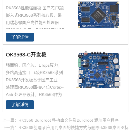
RK3568性能强而稳 国产芯|飞凌
嵌入式RK3568系列核心板，采
用瑞芯微国产高性能AI处理器RK
3568设计生产，RK3568兼具CP
了解详情
U、GPU、NPU、VPU于一身，
RK3568 性能、性价比在同类产
品中具有较高优势，RK3568处
OK3568-C开发板
理器是一款定位中高端的通用型
强而稳，国产芯，1Tops算力，
SoC， 飞凌RK3568核心板主要
多路高速接口|飞凌RK3568系列
面向工业互联网、HMI、NVR存
RK3568开发板基于国产工业级AI
储、车载中控、工业网关等领
处理器RK3568四核64位Cortex-
域。目前RK3568系列已经批量
A55 处理器设计。RK3568作为
稳定出货
国产化高性能处理器，瑞芯微RK
了解详情
3568芯片是一款定位中高端的通
用型SoC，瑞芯微RK3568芯片是
上一篇：RK3568 Buildroot 移植库文件及Buildroot 添加用户程序
一款定位中高端的通用型SoC，
下一篇：RK3568创建qt 应用到桌面的快捷方式与删除rk3568桌面图标