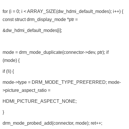
for (i = 0; i < ARRAY_SIZE(dw_hdmi_default_modes); i++) {
const struct drm_display_mode *ptr =
&dw_hdmi_default_modes[i];
mode = drm_mode_duplicate(connector->dev, ptr); if
(mode) {
if (!i) {
mode->type = DRM_MODE_TYPE_PREFERRED; mode-
>picture_aspect_ratio =
HDMI_PICTURE_ASPECT_NONE;
}
drm_mode_probed_add(connector, mode); ret++;