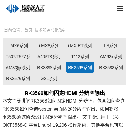
EN
在线购买
产品中心
当前位置：
首页
技术服务
知识库
行业应用
i.MX6系列
i.MX8系列
i.MX RT系列
LS系列
技术与支持
T507/T527系
A40i/T3系列
T113系列
AM62x系列
在线文档
AM335x系列
RK3399系列
RK3568系列
RK3588系列
列
方案定制
RK3576系列
G2L系列
关于飞凌
RK3568如何固定HDMI 分辨率输出
本文主要讲解
RK3568
如何固定HDMI 分辨率，包含如何查询
天猫商城
RK3568如何查询weston 桌面固定分辨率输出，如何将将
淘宝商城
rk3568通过修改源码固定分辨率输出。 文主要适用于
飞凌
OKT3568-C 平台Linux4.19.206 操作系统，其他平台也可以
新闻中心