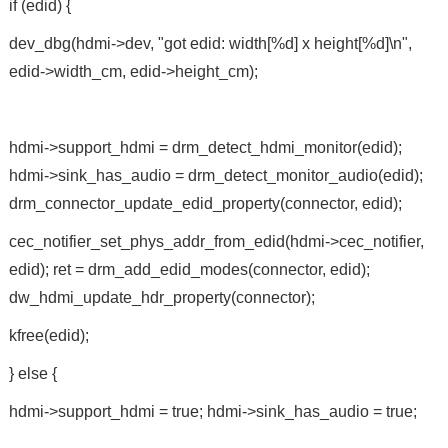
if (edid) {
dev_dbg(hdmi->dev, "got edid: width[%d] x height[%d]\n",
edid->width_cm, edid->height_cm);
hdmi->support_hdmi = drm_detect_hdmi_monitor(edid);
hdmi->sink_has_audio = drm_detect_monitor_audio(edid);
drm_connector_update_edid_property(connector, edid);
cec_notifier_set_phys_addr_from_edid(hdmi->cec_notifier,
edid); ret = drm_add_edid_modes(connector, edid);
dw_hdmi_update_hdr_property(connector);
kfree(edid);
} else {
hdmi->support_hdmi = true; hdmi->sink_has_audio = true;