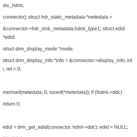
dw_hdmi,
connector); struct hdr_static_metadata *metedata =
&connector->hdr_sink_metadata.hdmi_type1; struct edid
*edid;
struct drm_display_mode *mode;
struct drm_display_info *info = &connector->display_info; int
i, ret = 0;
memset(metedata, 0, sizeof(*metedata)); if (!hdmi->ddc)
return 0;
edid = drm_get_edid(connector, hdmi->ddc); edid = NULL;