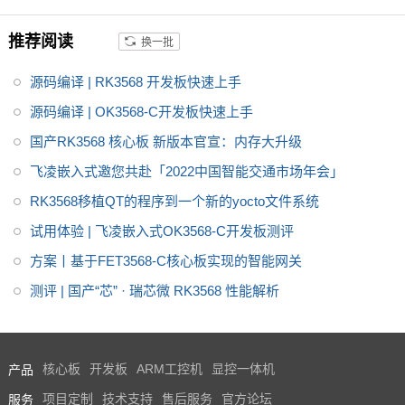
NPU达到1Tops，飞凌RK3568系
列核心板提供瑞芯微RK3568规
推荐阅读
换一批
格书_datasheet_数据手册_原理
图等，
源码编译 | RK3568 开发板快速上手
源码编译 | OK3568-C开发板快速上手
国产RK3568 核心板 新版本官宣：内存大升级
飞凌嵌入式邀您共赴「2022中国智能交通市场年会」
RK3568移植QT的程序到一个新的yocto文件系统
试用体验 | 飞凌嵌入式OK3568-C开发板测评
方案丨基于FET3568-C核心板实现的智能网关
测评 | 国产“芯” · 瑞芯微 RK3568 性能解析
产品
核心板
开发板
ARM工控机
显控一体机
服务
项目定制
技术支持
售后服务
官方论坛