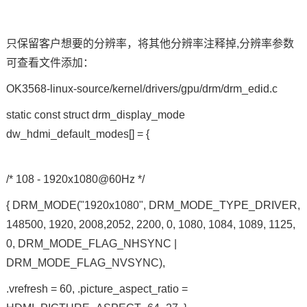
只保留客户想要的分辨率，将其他分辨率注释掉,分辨率参数
可查看文件添加：
OK3568-linux-source/kernel/drivers/gpu/drm/drm_edid.c
static const struct drm_display_mode
dw_hdmi_default_modes[] = {
/* 108 - 1920x1080@60Hz */
{ DRM_MODE("1920x1080", DRM_MODE_TYPE_DRIVER,
148500, 1920, 2008,2052, 2200, 0, 1080, 1084, 1089, 1125,
0, DRM_MODE_FLAG_NHSYNC |
DRM_MODE_FLAG_NVSYNC),
.vrefresh = 60, .picture_aspect_ratio =