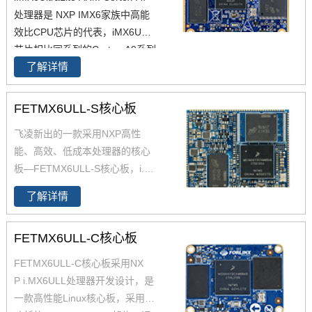
L核心板硬件手册；为了适应不同
处理器是 NXP IMX6家族中高能
应用环境，飞凌IMX6UL核心板
效比CPU芯片的代表，iMX6UL
兼容IMX6ULL并同时具备工业
芯片相比同系列的Cortex-A9系列
级、商业级两种不同的配置。
了解详情
产品,在同等性能下iMX6ul功耗更
低。下面介绍一下飞凌i.MX6UL
工业级核心板的基本参数，飞凌
FETMX6ULL-S核心板
工业级iMX6UL核心板，主频528
飞凌新出的一款采用NXP高性
MHz，内存256MB，存储256MB
能、高效、低成本处理器的
核心
（1GB可选），6路原生串口，开
板—FETMX6ULL-S核心板，
i.M
发资源丰富，飞凌提供了imx6ul
X6ULL核心板采用邮票孔连接方
中文参考手册，方便大家开发设
了解详情
式，
ARM Cortex-A7内核
，原生
计。
两路网口，两路Can和八路串
FETMX6ULL-C核心板
口，可以和多种设备同时通讯。i.
MX6ULL核心板支持工业级和扩
FETMX6ULL-C核心板采用NX
展商业级两种配置，并且经过了
P i.MX6ULL处理器开发设计，是
高低温测试的检验，iMX6ULL核
一款高性能Linux核心板，采用低
心板采用Linux4.1.15+Qt5.6操作