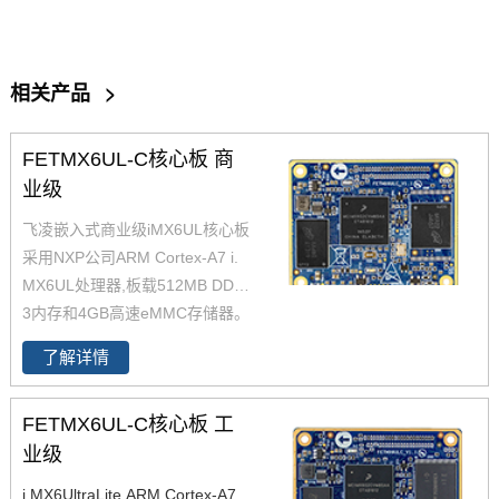
相关产品
>
FETMX6UL-C核心板 商
业级
飞凌嵌入式商业级iMX6UL核心板
采用NXP公司ARM Cortex-A7 i.
MX6UL处理器,板载512MB DDR
3内存和4GB高速eMMC存储器。
飞凌嵌入式级imx6ul核心板体积
了解详情
小巧并具有成本优势，为了更好
的让客户进行二次开发，飞凌提
FETMX6UL-C核心板 工
供了iMX6UL的PCB文件，包含底
板的原理图和PCB文件，提供了i.
业级
MX6UL核心板数据手册，IMX6U
i.MX6UltraLite ARM Cortex-A7