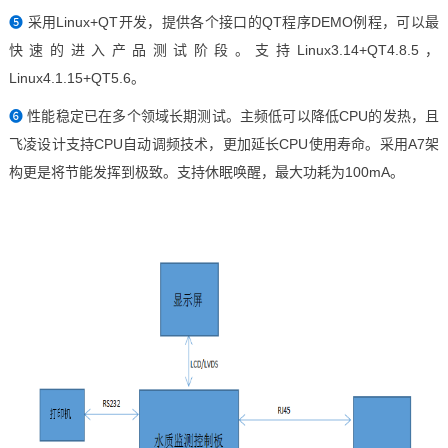
❺
采用Linux+QT开发，提供各个接口的QT程序DEMO例程，可以最
快速的进入产品测试阶段。支持L
inux
3.14+QT4.8.5，
L
inux
4.1.15+QT5.6。
❻
性能稳定已在多个领域长期测试。主频低可以降低CPU的发热，且
飞凌
设计支持CPU自动调频技术，更加延长
CPU
使用寿命。采用A7架
构更是将节能发挥到极致。支持休眠唤醒，最大功耗为1
00mA。