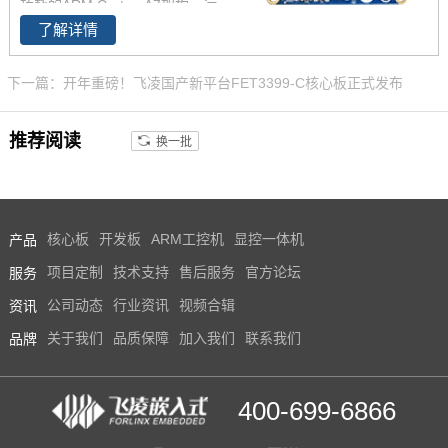
功耗的ARM Cortex-A7架构，运
系统，方便开发自己的应用程
了解详情
行速度高达800MHz。iMX6ULL
序。
核心板29*40mm ，iMX6ULL这
款处理器功能接口资源丰富，供
下一篇：开年重磅！飞凌国产新平台FET3399-C核心板正式发布
货周期长。
推荐阅读
换一批
产品
核心板
开发板
ARM工控机
显控一体机
服务
项目定制
技术支持
售后服务
官方论坛
资讯
公司动态
行业资讯
视频合辑
品牌
关于我们
品质保障
加入我们
联系我们
400-699-6866