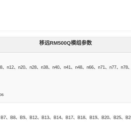
移远
RM500Q模组参数
8、n12、n20、n28、n38、n40、n41、n48、n66、n71、n77、n78、
ps
B7、B8、B9、B12、B13、B14、B17、B18、B19、B20、B25、B2