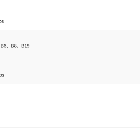
ps
B6、B8、B19
ps