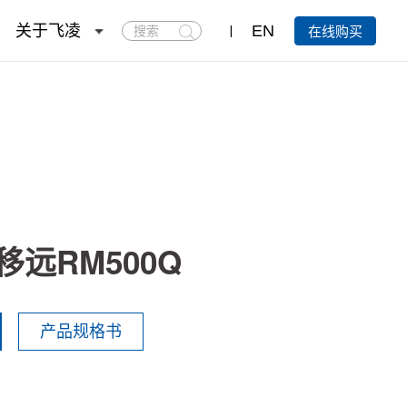
搜
关于飞凌
EN
在线购买
索
移远RM500Q
产品规格书