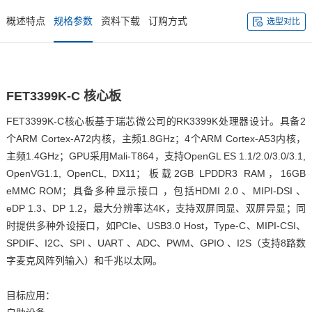
概述特点
规格参数
资料下载
订购方式
选型对比
FET3399K-C
核心板
FET3399K-C核心板基于瑞芯微公司的
RK3399
K处理器设计。具备2
个
ARM
Cortex
-
A7
2内核，主频1.8GHz；4个ARM Cortex-A53内核，
主频1.4GHz；GPU采用Mali-T864，支持OpenGL ES 1.1/2.0/3.0/3.1,
OpenVG1.1, OpenCL, DX11；板载2GB LPDDR3 RAM，16GB
eMMC ROM；具备多种
显示接口
，包括HDMI 2.0 、MIPI-DSI 、
eDP 1.3、DP 1.2，最大分辨率达
4K
，支持双屏同显、双屏异显；同
时提供多种外设接口，如PCIe、USB3.0 Host，
Type
-C、MIPI-CSI、
SPDIF、I2C、
SPI
、UART 、ADC、PWM、
GPIO
、I2S（支持8路数
字麦克风阵列输入）和千兆以太网。
目标应用：