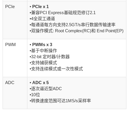
PCIe
•
PCIe
x
1
•兼容PCI Express基础规范修订2.1
•4全双工通道
•每通道每方向支持2.5GT/s串行数据传输速率
•双操作模式: Root Complex(RC)和 End Point(EP)
PWM
•
PWMs
x
3
•基于中断操作
•32-bit 定时器/计数器
•支持捕获模式
•支持连续模式或一次性模式
ADC
•
ADC
x
5
•逐次逼近型ADC
•10位
•转换速度范围可达1MS/s采样率