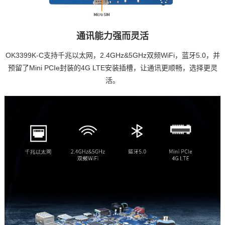
通讯能力强而灵活
OK3399K-C支持千兆以太网，2.4GHz&5GHz双频WiFi，蓝牙5.0，并
预留了Mini PCIe封装的4G LTE安装插槽，让通讯更顺畅，选择更灵
活。