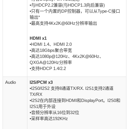
•与HDCP2.2兼容(与HDCP1.3向后兼容)
•只有一个内置的DP控制器，可以从Type-C接口
输出*
•最高支持4Kx2K@60Hz分辨率输出
HDMI x1
•HDMI 1.4、HDMI 2.0
•高达18Gbps聚合带宽
•高达1080p@120Hz、4Kx2K@60Hz、
QXGA@120Hz分辨率
•支持HDCP 1.4/2.2
Audio
I2S/PCM x3
•I2S0/I2S2 支持8通道TX/RX. I2S1支持2通道
TX/RX
•I2S2在内部连接到HDMI和DisplayPort。I2S0和
I2S1用于外设
•音频分辨率从16位到32位
•采样率高达192KHz