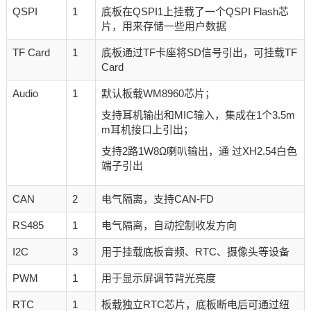
QSPI
1
底板在QSPI1上挂载了一个QSPI Flash芯
片，用来存储一些用户数据
TF Card
1
底板通过TF卡座将SD信号引出，可挂载TF
Card
Audio
1
默认板载WM8960芯片；
支持耳机输出和MIC输入，集成在1个3.5m
m耳机接口上引出；
支持2路1W8Ω喇叭输出，通 过XH2.54白色
端子引出
CAN
2
电气隔离，支持CAN-FD
RS485
1
电气隔离，自动控制收发方向
I2C
3
用于挂载底板音频、RTC、摄像头等设备
PWM
1
用于显示屏调节背光亮度
RTC
1
板载独立RTC芯片，底板断电后可通过纽