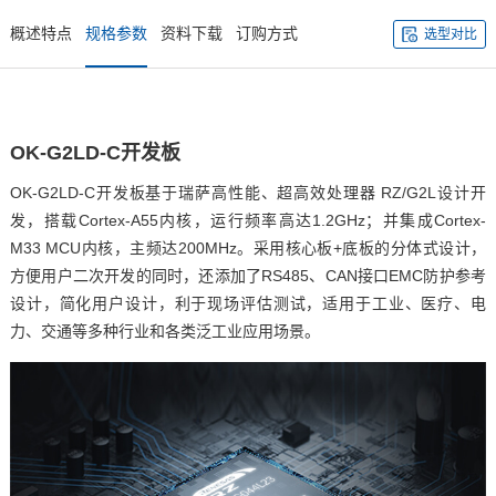
概述特点
规格参数
资料下载
订购方式
选型对比
OK-G2LD-C
开发板
OK-G2LD-C开发板基于瑞萨高性能、超高效处理器 RZ/G2L设计开
发，搭载
Cortex
-A55内核，运行频率高达1.2GHz；并集成Cortex-
M33 MCU内核，主频达200MHz。采用
核心板
+底板的分体式设计，
方便用户二次开发的同时，还添加了RS485、CAN接口
EMC
防护参考
设计，简化用户设计，利于现场评估测试，适用于工业、
医疗
、
电
力
、交通等多种行业和各类泛工业应用场景。