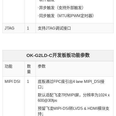
·异步触发（支持外部触发）
·同步触发（MTU和PWM定时器）
JTAG
1
支持JTAG调试接口
OK-G2LD-C开发板板功能参数
功能
数
参数
量
MIPI DSI
1
底板通过FPC座引出4 lane MIPI_DSI接
口；
默认适配飞凌7吋MIPI屏，分辨率为1024 x
600@30fps
预留飞凌MIPI-DSI转LVDS & HDMI模块支
持；