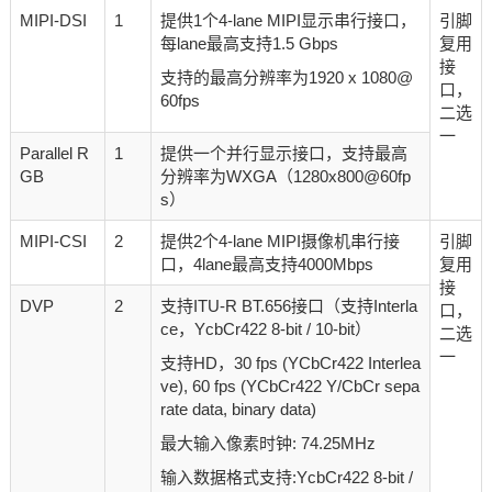
MIPI-DSI
1
提供1个4-lane MIPI显示串行接口，
引脚
每lane最高支持1.5 Gbps
复用
接
支持的最高分辨率为1920 x 1080@
口，
60fps
二选
一
Parallel R
1
提供一个并行显示接口，支持最高
GB
分辨率为WXGA（1280x800@60fp
s）
MIPI-CSI
2
提供2个4-lane MIPI摄像机串行接
引脚
口，4lane最高支持4000Mbps
复用
接
DVP
2
支持ITU-R BT.656接口（支持Interla
口，
ce，YcbCr422 8-bit / 10-bit）
二选
一
支持HD，30 fps (YCbCr422 Interlea
ve), 60 fps (YCbCr422 Y/CbCr sepa
rate data, binary data)
最大输入像素时钟: 74.25MHz
输入数据格式支持:YcbCr422 8-bit /