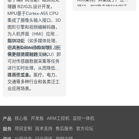
理器 RZ/G2L设计开发，
接口，如2路支持TSN的千
MPU基于Cortex-A55 CPU
兆以太网、USB 2.0CAN-F
集成了摄像头输入接口、3D
D，AM6254核心板兼容AM
图形引擎和视频编解码器，
62x全系列处理器，提供单
为人机界面（HMI）应用的
核、双核、四核可选，功能
复杂功能（如多媒体处理、
RZ/G2L
引脚完全兼容，飞凌嵌入式
GUI渲染和AI图像处理）提
还具有Cortex-M33内核，无
已经适配AM6254 AM6231
供更经济高效的支持。
需外部微控制器（MCU）即
AM6232三款芯片为您带来
可对传感器数据采集等任务
灵活的成本组合方案，AM6
进行实时处理，从而降低整
2x可应用于广泛的工业环
体系统成本。
适用于工业、医疗、电力、
境，如人机界面(HMI)、工
交通等多种行业和各类泛工
业计算机、边缘计算、零售
业应用场景。
自动化、充电桩控制单元(T
CU)、医疗设备等。
产品
核心板
开发板
ARM工控机
显控一体机
服务
项目定制
技术支持
售后服务
官方论坛
资讯
公司动态
行业资讯
视频合辑