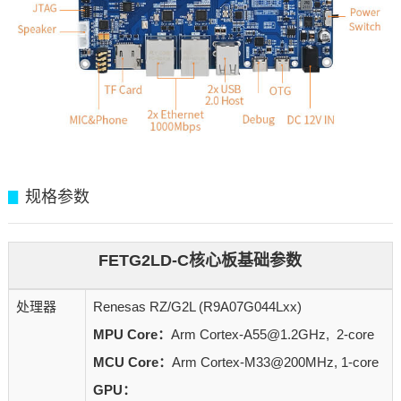
规格参数
▊
FETG2LD-C核心板基础参数
处理器
Renesas RZ/G2L (R9A07G044Lxx)
MPU Core：
Arm Cortex-A55@1.2GHz, 2-core
MCU Core：
Arm Cortex-M33@200MHz, 1-core
GPU：