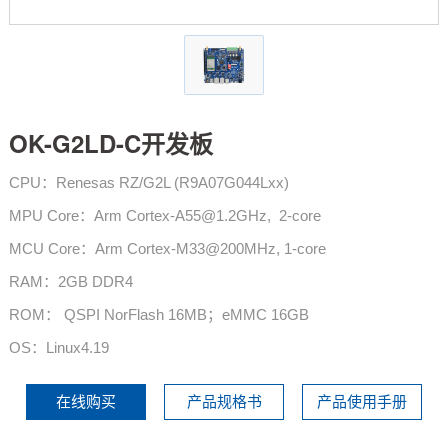
技术论坛
OK-G2LD-C开发板
CPU：Renesas RZ/G2L (R9A07G044Lxx)
MPU Core：Arm Cortex-A55@1.2GHz, 2-core
MCU Core：Arm Cortex-M33@200MHz, 1-core
RAM：2GB DDR4
ROM： QSPI NorFlash 16MB；eMMC 16GB
OS：Linux4.19
在线购买
产品规格书
产品使用手册