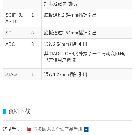
扣电池记录时间。
SCIF（U
1
底板通过2.54mm插针引出
ART）
SPI
3
底板通过2.54mm插针引出
ADC
8
通过2.54mm插针引出
其中ADC_CH4另外接了一个滑动变阻器，
以方便用户调试
JTAG
1
通过1.27mm插针引出
资料下载
▊
选型手册：
飞凌嵌入式全线产品手册