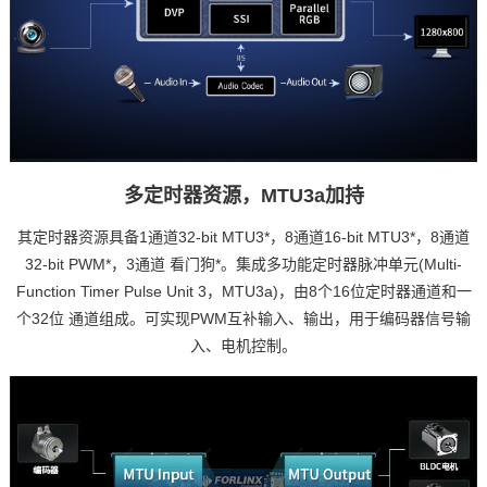
多定时器资源，MTU3a加持
其定时器资源具备1通道32-bit MTU3*，8通道16-bit MTU3*，8通道
32-bit PWM*，3通道 看门狗*。集成多功能定时器脉冲单元(Multi-
Function Timer Pulse Unit 3，MTU3a)，由8个16位定时器通道和一
个32位 通道组成。可实现PWM互补输入、输出，用于编码器信号输
入、电机控制。