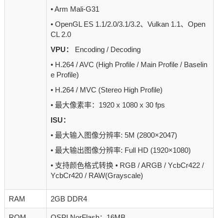
• Arm Mali-G31
• OpenGL ES 1.1/2.0/3.1/3.2、Vulkan 1.1、Open
CL 2.0
VPU：
Encoding / Decoding
• H.264 / AVC (High Profile / Main Profile / Baselin
e Profile)
• H.264 / MVC (Stereo High Profile)
• 最大像素率：1920 x 1080 x 30 fps
ISU：
• 最大输入图像分辨率: 5M (2800×2047)
• 最大输出图像分辨率: Full HD (1920×1080)
• 支持颜色格式转换 • RGB / ARGB / YcbCr422 /
YcbCr420 / RAW(Grayscale)
RAM
2GB DDR4
ROM
QSPI NorFlash：16MB