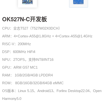
技术论坛
OK527N-C开发板
CPU：全志T527（T527M02X0DCH）
ARM：4×Cortex-A55@1.8GHz + 4×Cortex-A55@1.4GHz
RISC-V：200MHz
DSP：600MHz HiFi4
NPU：2TOPS，支持INT8/INT16
GPU：ARM G57 MC1
RAM： 1GB/2GB/4GB LPDDR4
ROM： 8GB/16GB/32GB/64GB eMMC
OS版本：Linux 5.15、Android13、Forlinx Desktop22.04、Open
Harmony5.0