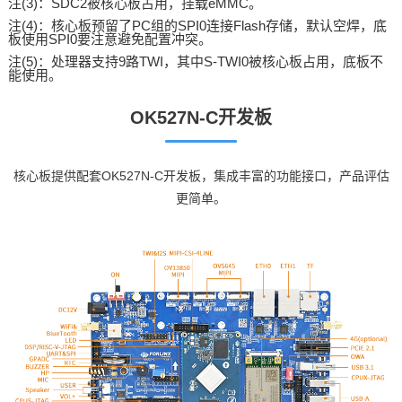
注(3)：SDC2被核心板占用，挂载eMMC。
注(4)：核心板预留了PC组的SPI0连接Flash存储，默认空焊，底
板使用SPI0要注意避免配置冲突。
注(5)：处理器支持9路TWI，其中S-TWI0被核心板占用，底板不
能使用。
OK527N-C开发板
核心板提供配套OK527N-C开发板，集成丰富的功能接口，产品评估
更简单。