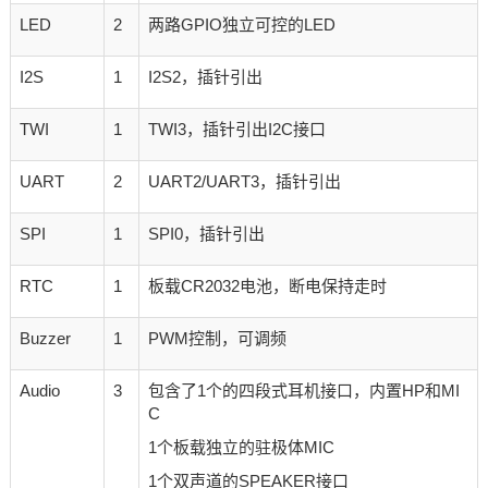
LED
2
两路GPIO独立可控的LED
I2S
1
I2S2，插针引出
TWI
1
TWI3，插针引出I2C接口
UART
2
UART2/UART3，插针引出
SPI
1
SPI0，插针引出
RTC
1
板载CR2032电池，断电保持走时
Buzzer
1
PWM控制，可调频
Audio
3
包含了1个的四段式耳机接口，内置HP和MI
C
1个板载独立的驻极体MIC
1个双声道的SPEAKER接口