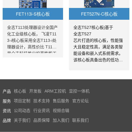
heet规格书推出了以FETA4
C。整板工业级运行温宽，
0i核心板为主的一系列全国
支持绝大部分当前流行的视
FET113i-S核心板
FET527N-C核心板
产工业级嵌入式计算机板
频及图片格式解码，具有稳
卡，并提供了用于评估的A4
定可靠的工业级产品性能、
0i工控板、 A40i开发板。
低功耗以及丰富的用户接口
全志T113处理器设计全国产
全志T527核心板|基于
等优势，搭载Linux、Androi
化工业级核心板， 飞凌T11
全志T527
d、Ubuntu*操作系统，适用
3-i核心板采用全志T113-i处
芯片打造的核心板，性能强
于车载电子、电力、医疗、
理器设计，高性价比 T113-i
大且稳定性高，满足各类智
工业控制、物联网、智能终
是全志科技推出的高性能工
能设备和嵌入式系统需求。
端等领域
业控制处理器T113系列。T1
该核心板具备出色的低功耗
13-i 主频1.2GHz，集成双核
表现，可广泛应用于物联
Cortex-A7 CPU、64位玄铁
网、工业控制等领域。T527
C906 RISC-V CPU和HiFi4
核心板以其卓越的计算能力
DSP，提供高效的计算能
和扩展性，为您的项目提供
产品
核心板
开发板
ARM工控机
显控一体机
力；T113-i核心板整板采用
可靠的技术支持。无论您是
工业级国产元器件，是工
从事产品开发还是系统集
服务
项目定制
技术支持
售后服务
官方论坛
业、电力、交通等关键领域
成，选择T527核心板，都能
资讯
公司动态
行业资讯
视频合辑
实现国产化降本的优质之
让您的产品在市场上脱颖而
选。T113性能参数及功能规
出。如需了解更多产品详
品牌
关于我们
品质保障
加入我们
联系我们
格参数详解见参数表。推荐
情、技术参数及应用案例，
飞凌FET113i核心板
请访问飞凌官方网站。