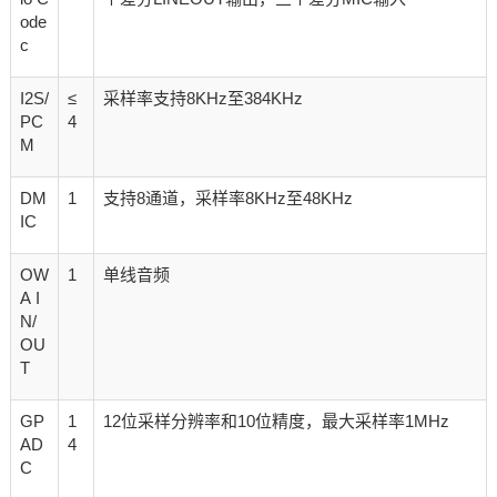
ode
c
I2S/
≤
采样率支持8KHz至384KHz
PC
4
M
DM
1
支持8通道，采样率8KHz至48KHz
IC
OW
1
单线音频
A I
N/
OU
T
GP
1
12位采样分辨率和10位精度，最大采样率1MHz
AD
4
C