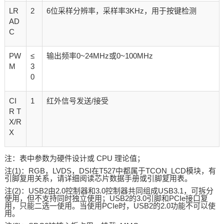
LR
2
6位采样分辨率，采样率3KHz，用于按键检测
AD
C
PW
≤
输出频率0~24MHz或0~100MHz
M
3
0
CI
1
红外信号发送/接受
R T
X/R
X
注：表中参数为硬件设计或 CPU 理论值；
注(1)：RGB，LVDS，DSI在T527中都属于TCON_LCD模块，有
引脚复用关系，请详细阅读芯片数据手册或引脚复用表。
注(2)：USB2由2.0控制器和3.0控制器共同组成USB3.1，可拆分
使用，但不支持同时独立使用；USB2的3.0引脚和PCIe接口复
用，只能二选一使用。当使用PCIe时，USB2的2.0功能不可以使
用。