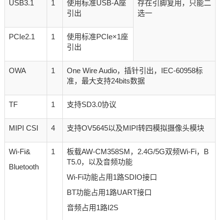
USB3.1
1
使用标准USB-A座
存在引脚复用，只能二
引出
选一
PCIe2.1
1
使用标准PCIe×1座
引出
OWA
1
One Wire Audio，插针引出，IEC-60958标
准，最大支持24bits数据
TF
1
支持SD3.0协议
MIPI CSI
4
支持OV5645以及MIPI转四模拟摄像头模块
Wi-Fi&
1
板载AW-CM358SM，2.4G/5G双频Wi-Fi，B
T5.0，以及音频功能
Bluetooth
Wi-Fi功能占用1路SDIO接口
BT功能占用1路UART接口
音频占用1路I2S