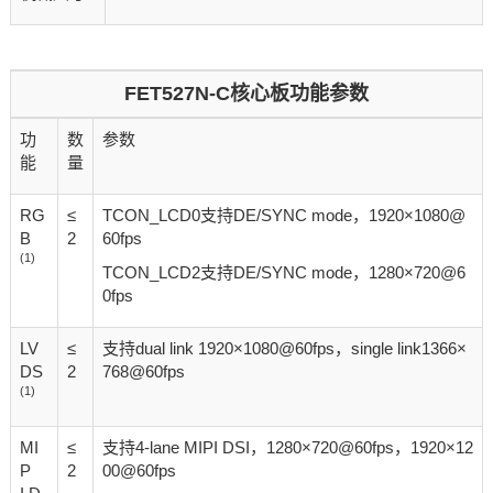
FET527N-C核心板功能参数
功
数
参数
能
量
RG
≤
TCON_LCD0支持DE/SYNC mode，1920×1080@
B
2
60fps
(1)
TCON_LCD2支持DE/SYNC mode，1280×720@6
0fps
LV
≤
支持dual link 1920×1080@60fps，single link1366×
DS
2
768@60fps
(1)
MI
≤
支持4-lane MIPI DSI，1280×720@60fps，1920×12
P
2
00@60fps