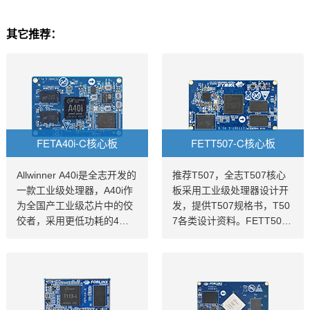
其它推荐：
FETA40i-C核心板
FETT507-C核心板
Allwinner A40i是全志开发的
推荐T507，全志T507核心
一款工业级处理器，A40i作
板采用工业级处理器设计开
为全国产工业级芯片中的佼
发，提供T507规格书，T50
佼者，采用更低功耗的4核A
7各类设计资料。FETT507-
RM Cortex-A7架构,工作温
C核心板集成全志T507四核
度-40-85℃,是一款高性能低
工业级处理器设计开发，Co
功耗超高性能CPU主芯片。
rtex-A53架构，主频1.5GH
飞凌嵌入式深度研究全志A4
z，集成G31 GPU，内存2G
0i芯片参数、原理图、datas
B DDR3L，存储8GB eMM