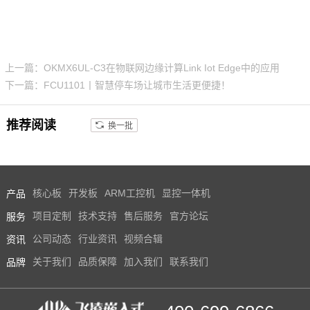
上一篇：OKMX6UL-C3在物联网边缘计算Link Iot Edge中的应用
下一篇：FCU1101丨智慧停车场让城市生活更便捷！
推荐阅读
换一批
产品
核心板
开发板
ARM工控机
显控一体机
服务
项目定制
技术支持
售后服务
官方论坛
资讯
公司动态
行业资讯
视频合辑
品牌
关于我们
品质保障
加入我们
联系我们