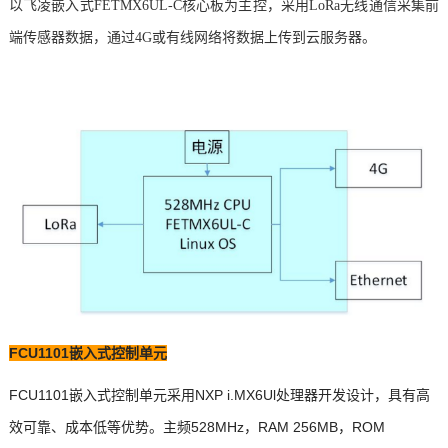
以
飞凌嵌入式
FETMX6UL
-C
核心板
为主控，采用
LoRa
无线通信
采集前
端传感器数据，通过4G或有线网络将数据上传到云服务器。
FCU1101
嵌入式
控制单元
FCU1101嵌入式控制单元采用
NXP
i.MX6Ul
处理器开发设计，具有高
效可靠、成本低等优势。主频528MHz，RAM 256MB，ROM