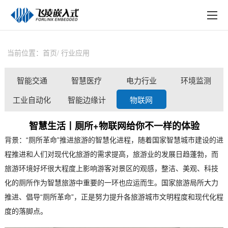
EN
在线购买
产品中心
当前位置：
首页
行业应用
行业应用
智能交通
智慧医疗
电力行业
环境监测
技术与支持
工业自动化
智能边缘计
物联网
在线文档
算
智慧生活丨厕所+物联网给你不一样的体验
方案定制
背景：“厕所革命”推进旅游的智慧化进程，随着国家
智慧城市
建设的进
程推进和人们对现代化旅游的需求提高，旅游业的发展日趋蓬勃，而
关于飞凌
旅游环境好坏很大程度上影响游客对景区的观感，整洁、美观、科技
天猫商城
化的厕所作为智慧旅游中重要的一环也应运而生。国家旅游局所大力
推进、倡导“厕所革命”，正是努力提升各旅游城市文明程度和现代化程
淘宝商城
度的落脚点。
新闻中心