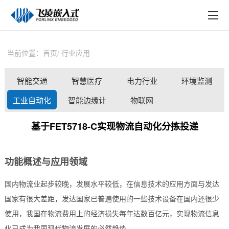
EN
在线购买
产品中心
当前位置：
首页
行业应用
行业应用
智能交通
智慧医疗
电力行业
环境监测
技术与支持
工业自动化
智能边缘计
物联网
在线文档
算
基于FET5718-C实现物流自动化分拣投递
方案定制
关于飞凌
功能概述与应用领域
天猫商城
国内物流业起步较晚，发展水平较低，在信息技术的应用方面与发达
国家有很大差距，发达国家已普遍使用的一些技术设备在国内还很少
淘宝商城
使用，我国在物流费用上的经济损失每年达数百亿元，实现物流信息
新闻中心
化已成为我国现代物流发展的必然趋势。