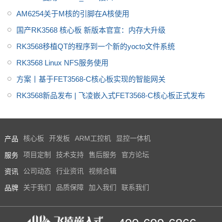
AM6254关于M核的引脚在A核使用
国产RK3568 核心板 新版本官宣：内存大升级
RK3568移植QT的程序到一个新的yocto文件系统
RK3568 Linux NFS服务使用
方案丨基于FET3568-C核心板实现的智能网关
RK3568新品发布 | 飞凌嵌入式FET3568-C核心板正式发布
产品
核心板
开发板
ARM工控机
显控一体机
服务
项目定制
技术支持
售后服务
官方论坛
资讯
公司动态
行业资讯
视频合辑
品牌
关于我们
品质保障
加入我们
联系我们