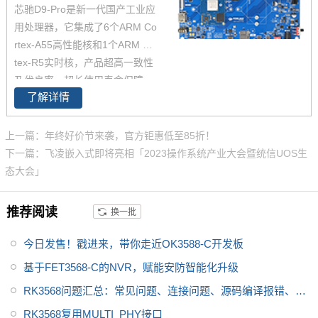
芯驰D9-Pro是新一代国产工业应
用处理器，它集成了6个ARM Co
rtex-A55高性能核和1个ARM Cor
tex-R5实时核，产品超高一致性
及优良率，超长使用寿命保障。
了解详情
广泛适用于电力智能设备、工业
控制、工程机械、工业机器人、
工业物联网、新能源充电桩、储
上一篇：年终好价节来袭，官方钜惠低至85折！
能市场、轨道交通、智能终端、
下一篇：飞凌嵌入式即将亮相「2023操作系统产业大会暨统信UOS生
显示控制等领域，加之飞凌具有
态大会」
竞争力的价格优势及完备的售后
技术支持，助力您的产品快速上
推荐阅读
换一批
市，
今日发售！戳进来，带你走近OK3588-C开发板
基于FET3568-C的NVR，赋能安防智能化升级
RK3568问题汇总：常见问题、连接问题、源码编译报错、显
示问题、PCIE问题
RK3568复用MULTI_PHY接口