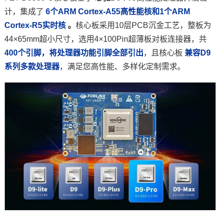
计，集成了
6个
ARM
Cortex
-A55高性能核和1个ARM
技术论坛
Cortex-R5实时核
。
核心板采用10层PCB沉金工艺，整板为
44×65mm超小尺寸，选用4×100Pin超薄板对板连接器，共
400个
引脚
，将处理器功能引脚全部引出
，且核心板
兼容D9
系列多款处理器
，满足您高性能、多样化定制需求。