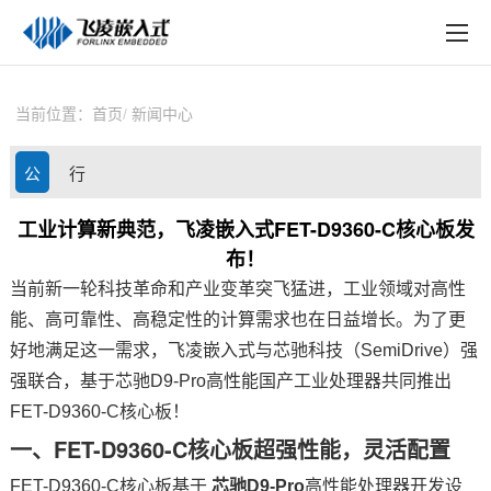
EN
在线购买
产品中心
当前位置：
首页
新闻中心
行业应用
公
行
技术与支持
司
业
工业计算新典范，飞凌嵌入式FET-D9360-C核心板发
在线文档
布！
动
资
方案定制
当前新一轮科技革命和产业变革突飞猛进，工业领域对高性
态
讯
能、高可靠性、高稳定性的计算需求也在日益增长。为了更
关于飞凌
好地满足这一需求，飞凌嵌入式与芯驰科技（SemiDrive）强
强联合，基于芯驰D9-Pro高性能国产工业处理器共同推出
天猫商城
FET-D9360-C核心板！
淘宝商城
一、FET-D9360-C
核心板
超强性能，灵活配置
新闻中心
FET-D9360-C核心板基于
芯驰D9-Pro
高性能处理器开发设