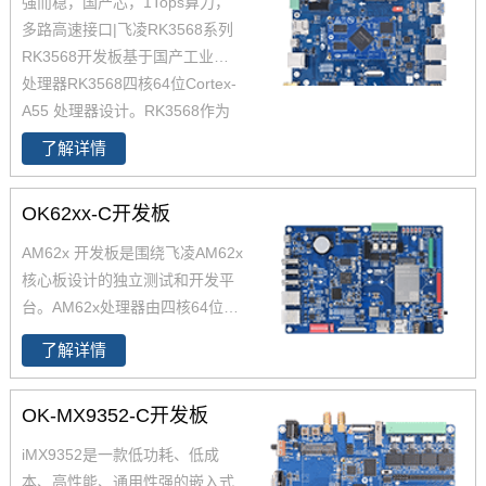
强而稳，国产芯，1Tops算力，
多路高速接口|飞凌RK3568系列
RK3568开发板基于国产工业级AI
处理器RK3568四核64位Cortex-
A55 处理器设计。RK3568作为
国产化高性能处理器，瑞芯微RK
了解详情
3568芯片是一款定位中高端的通
用型SoC，瑞芯微RK3568芯片是
OK62xx-C开发板
一款定位中高端的通用型SoC，
NPU达到1Tops，飞凌RK3568系
AM62x 开发板是围绕飞凌AM62x
列核心板提供瑞芯微RK3568规
核心板设计的独立测试和开发平
格书_datasheet_数据手册_原理
台。AM62x处理器由四核64位Ar
图等，
m -Cortex -A53微处理器 和Cort
了解详情
ex-M4F组成。AM62x开发板整
板工业级设计，并在开发过程中
OK-MX9352-C开发板
进行严苛的环境温度测试、压力
测试、长期稳定性运行测试，使
iMX9352是一款低功耗、低成
AM62x可在各种严苛环境稳定运
本、高性能、通用性强的嵌入式