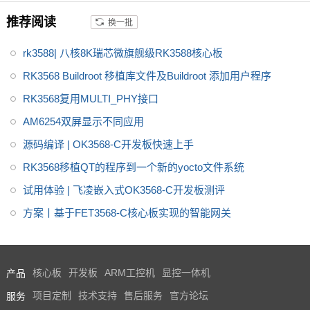
等方面都做了充分的准备，以确
推荐阅读
换一批
保产品的适用性、稳定性和可靠
性。
适用工商业储能、电网侧储
rk3588| 八核8K瑞芯微旗舰级RK3588核心板
能、源网侧储能
RK3568 Buildroot 移植库文件及Buildroot 添加用户程序
RK3568复用MULTI_PHY接口
AM6254双屏显示不同应用
源码编译 | OK3568-C开发板快速上手
RK3568移植QT的程序到一个新的yocto文件系统
试用体验 | 飞凌嵌入式OK3568-C开发板测评
方案丨基于FET3568-C核心板实现的智能网关
产品
核心板
开发板
ARM工控机
显控一体机
服务
项目定制
技术支持
售后服务
官方论坛