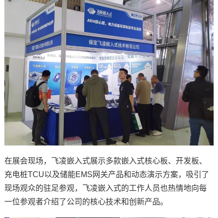
技术论坛
在展会现场，
飞凌嵌入式
展示多款
嵌入式
核心板
、
开发板
、
充电桩
TCU以及储能EMS网关产品和动态演示
方案
，吸引了
现场观众的驻足参观，
飞凌
嵌入式的工作人员也热情地向每
一位参观者介绍了公司的核心技术和创新产品。