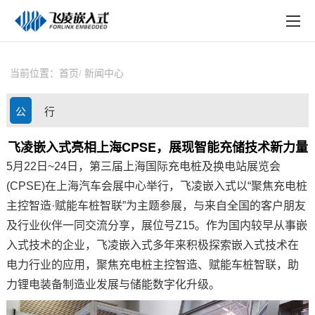
EN
在线购买
产品中心
当前位置：
首页
新闻中心
行业应用
公
行
技术与支持
司
业
飞凌嵌入式亮相上海CPSE，展现智能充储技术新力量
在线文档
5月22日~24日，第三届上海国际充电桩及换电站展览会
动
资
方案定制
(CPSE)在上海汽车会展中心举行，飞凌嵌入式以“聚焦充电桩
态
讯
主控智造·赋能车桩智联”为主题参展，与来自全国的客户朋友
关于飞凌
及行业伙伴一同交流分享，展位号Z15。作为国内较早从事嵌
入式技术的企业，飞凌嵌入式多年来积极探索嵌入式技术在
天猫商城
电力行业的应用，聚焦充电桩主控智造、赋能车桩智联，助
淘宝商城
力锂电装备制造业发展与储能数字化升级。
新闻中心