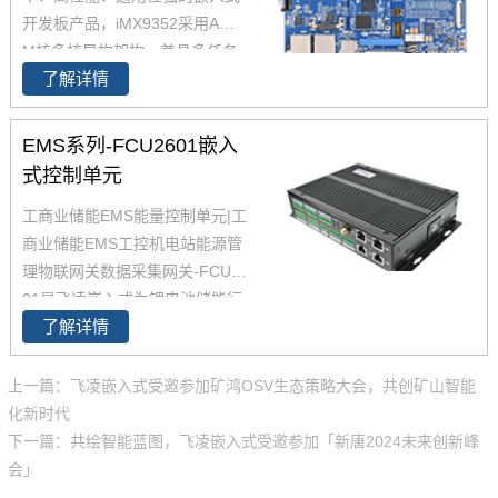
行
开发板产品，iMX9352采用A核+
M核多核异构架构，兼具多任务
了解详情
处理与实时控制，0.5 TOPS Eth
os U-65 microNPU，满足边缘AI
需求，2路千兆网口，其中1路支
EMS系列-FCU2601嵌入
持TSN，2通道MIPI-CSI摄像头
式控制单元
接口，引出处理器所有可引出功
工商业储能EMS能量控制单元|
工
能，并确保信号和电源完整性，i
商业储能EMS工控机电站能源管
MX9352高性能，低成本的解决
理物联网关数据采集网关-FCU26
方案
01是飞凌嵌入式为锂电池储能行
了解详情
业设计的EMS能量控制单元产
品，设计兼具高性能，多接口，
低功耗，广泛满足各类储能系统
上一篇：飞凌嵌入式受邀参加矿鸿OSV生态策略大会，共创矿山智能
的本地能源管理应用需求。FCU
化新时代
2601嵌入式控制单元综合考虑到
下一篇：共绘智能蓝图，飞凌嵌入式受邀参加「新唐2024未来创新峰
了储能行业不同场景的差异化需
会」
求，在硬件，防护，认证，软件