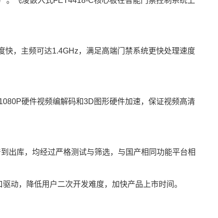
飞凌嵌入式FET4418-C核心板在智能门禁控制系统上
理速度快，主频可达1.4GHz，满足高端门禁系统更快处理速度
持1080P硬件视频编解码和3D图形硬件加速，保证视频高清
从生产到出库，均经过严格测试与筛选，与国产相同功能平台相
；
口驱动，降低用户二次开发难度，加快产品上市时间。