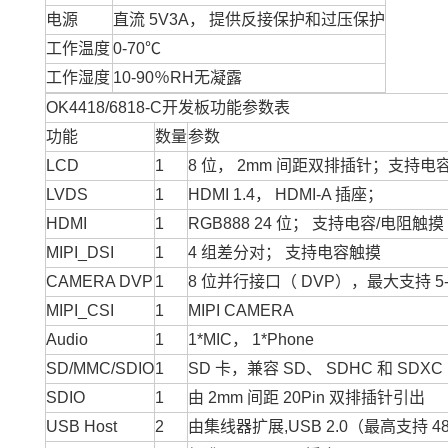
电源
直流 5V3A， 提供反接保护和过压保护
工作温度
0-70℃
工作湿度
10-90％RH无凝露
OK4418/6818-C开发板功能参数表
功能
数量
参数
LCD
1
8 位， 2mm 间距双排插针；支持电
LVDS
1
HDMI 1.4， HDMI-A 插座；
HDMI
1
RGB888 24 位； 支持电容/电阻触摸
MIPI_DSI
1
4 组差分对； 支持电容触摸
CAMERA DVP
1
8 位并行接口（ DVP），最大支持 5-M
MIPI_CSI
1
MIPI CAMERA
Audio
1
1*MIC， 1*Phone
SD/MMC/SDIO
1
SD 卡，兼容 SD、 SDHC 和 SDXC（
SDIO
1
由 2mm 间距 20Pin 双排插针引出
USB Host
2
由集线器扩展,USB 2.0（最高支持 48