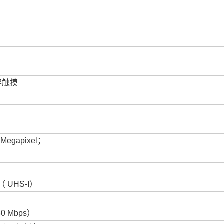
容触摸
egapixel；
 UHS-I）
0 Mbps）