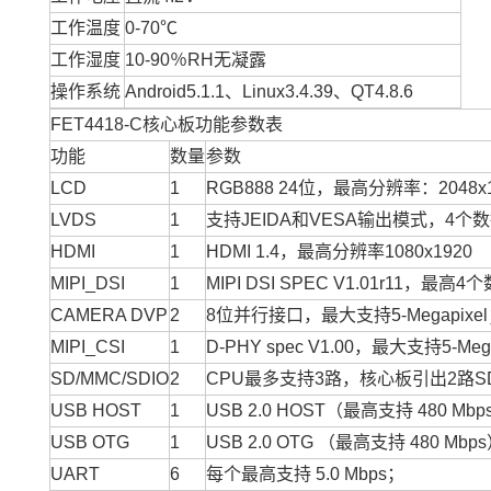
工作温度
0-70℃
工作湿度
10-90％RH无凝露
操作系统
Android5.1.1、Linux3.4.39、QT4.8.6
FET4418-C核心板功能参数表
功能
数量
参数
LCD
1
RGB888 24位，最高分辨率：2048x1
LVDS
1
支持JEIDA和VESA输出模式，4个
HDMI
1
HDMI 1.4，最高分辨率1080x1920
MIPI_DSI
1
MIPI DSI SPEC V1.01r11，
CAMERA DVP
2
8位并行接口，最大支持5-Megapixe
MIPI_CSI
1
D-PHY spec V1.00，最大支持5-Mega
SD/MMC/SDIO
2
CPU最多支持3路，核心板引出2路S
USB HOST
1
USB 2.0 HOST（最高支持 480 Mb
USB OTG
1
USB 2.0 OTG （最高支持 480 Mbp
UART
6
每个最高支持 5.0 Mbps；