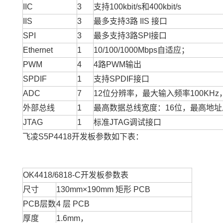
IIC
3
支持100kbit/s和400kbit/s
IIS
3
最多支持3路 IIS 接口
SPI
3
最多支持3路SPI接口
Ethernet
1
10/100/1000Mbps自适应；
PWM
4
4路PWM输出
SPDIF
1
支持SPDIF接口
ADC
7
12位分辨率，最大输入频率100KHz，
外部总线
1
最高数据总线宽度：16位，最高地址
JTAG
1
标准JTAG调试接口
飞凌S5P4418开发板参数如下表：
OK4418/6818-C开发板参数表
尺寸
130mm×190mm 矩形 PCB
PCB层数
4 层 PCB
厚度
1.6mm，