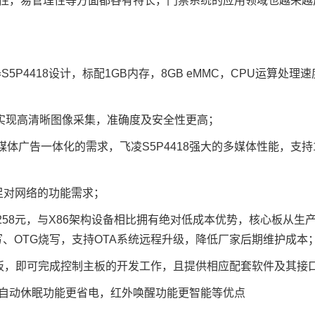
，易管理性等方面都各有特长，门禁系统的应用领域也越来越广。
器S5P4418设计，标配1GB内存，8GB eMMC，CPU运算处
松实现高清晰图像采集，准确度及安全性更高；
流媒体广告一体化的需求，飞凌S5P4418强大的多媒体性能，支
满足对网络的功能需求；
仅售258元，与X86架构设备相比拥有绝对低成本优势，核心板
、OTG烧写，支持OTA系统远程升级，降低厂家后期维护成本
板，即可完成控制主板的开发工作，且提供相应配套软件及其接
自动休眠功能更省电，红外唤醒功能更智能等优点