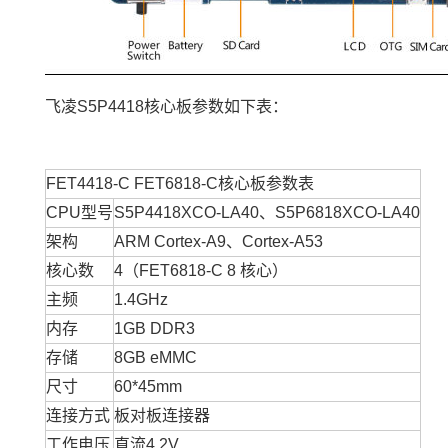
飞凌S5P4418核心板参数如下表：
FET4418-C FET6818-C核心板参数表
CPU型号
S5P4418XCO-LA40、S5P6818XCO-LA40
架构
ARM Cortex-A9、Cortex-A53
核心数
4（FET6818-C 8 核心）
主频
1.4GHz
内存
1GB DDR3
存储
8GB eMMC
尺寸
60*45mm
连接方式
板对板连接器
工作电压
直流4.2V