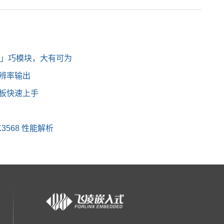
小」巧模块，大有可为
分辨率输出
开发板快速上手
RK3568 性能解析