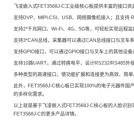
飞凌
嵌入式
FET3568J-C工业级核心板提供丰富的接
支持DVP、MIPI-CSI、USB、网络摄像机接入；且支持 RG
支持2*
千兆网
口、Wi-Fi、4G、5G等，可轻松实现远
支持3*
CAN总线
，采集器可以通过CAN总线接口与叉车
支持
GPIO
接口，可以通过GPIO接口与叉车上的其他设
支持10路UART，通过转换
电平
，设计RS232/RS48
多种类型的高速接口，使功能扩展和连接更为高效、简单
此外，FET3568J-C核心板已实现100%的电子元器件
的多样化需求。
以上就是基于飞凌嵌入式FET3568J-C核心板的人
FET3568J-C的更多产品详情。