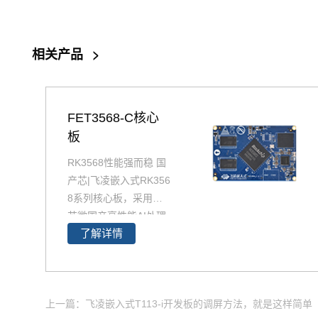
相关产品
>
FET3568-C核心
板
RK3568性能强而稳 国
产芯|飞凌嵌入式RK356
8系列核心板，采用瑞
芯微国产高性能AI处理
了解详情
器RK3568设计生产，R
K3568兼具CPU、GP
U、NPU、VPU于一
身，RK3568 性能、性
上一篇：飞凌嵌入式T113-i开发板的调屏方法，就是这样简单
价比在同类产品中具有