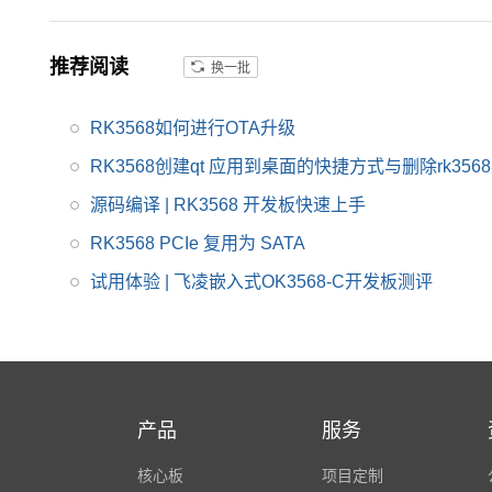
较高优势，RK3568处
理器是一款定位中高端
推荐阅读
的通用型SoC， 飞凌R
换一批
K3568核心板主要面向
工业互联网、HMI、NV
RK3568如何进行OTA升级
R存储、车载中控、工
RK3568创建qt 应用到桌面的快捷方式与删除rk35
业网关等领域。目前RK
3568系列已经批量稳定
源码编译 | RK3568 开发板快速上手
出货
RK3568 PCIe 复用为 SATA
试用体验 | 飞凌嵌入式OK3568-C开发板测评
产品
服务
核心板
项目定制