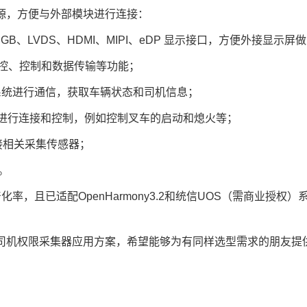
口资源，方便与外部模块进行连接：
B、LVDS、HDMI、MIPI、eDP
显示接口
，方便外接显示屏做
程监控、控制和数据传输等功能；
系统进行通信，获取车辆状态和司机信息；
备进行连接和控制，例如控制叉车的启动和熄火等；
5外接相关采集传感器；
。
国产化率，且已适配OpenHarmony3.2和统信UOS（需商业
脸识别司机权限采集器应用方案，希望能够为有同样选型需求的朋友