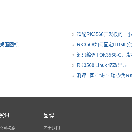
通用型SoC，瑞芯微RK
3568芯片是一款定位中
高端的通用型SoC，NP
U达到1Tops，飞凌RK3
568系列核心板提供瑞
适配RK3568开发板的「
芯微RK3568规格书_da
68桌面图标
RK3568如何固定HDMI 
tasheet_数据手册_原
理图等，
源码编译 | OK3568-C
RK3568 Linux 修改异显
测评 | 国产“芯” · 瑞芯微 
资讯
品牌
公司动态
关于我们