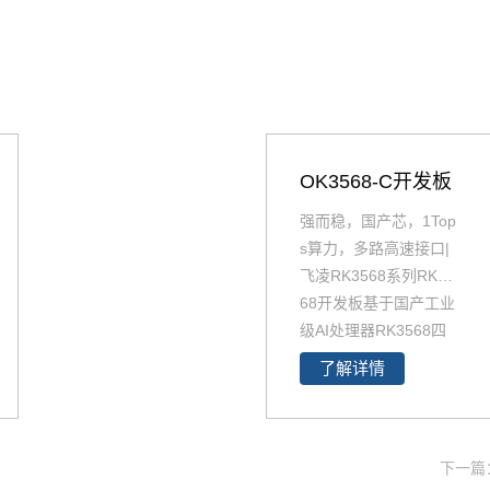
OK3568-C开发板
强而稳，国产芯，1Top
s算力，多路高速接口|
飞凌RK3568系列RK35
68开发板基于国产工业
级AI处理器RK3568四
核64位Cortex-A55 处
了解详情
理器设计。RK3568作
为国产化高性能处理
器，瑞芯微RK3568芯
片是一款定位中高端的
下一篇