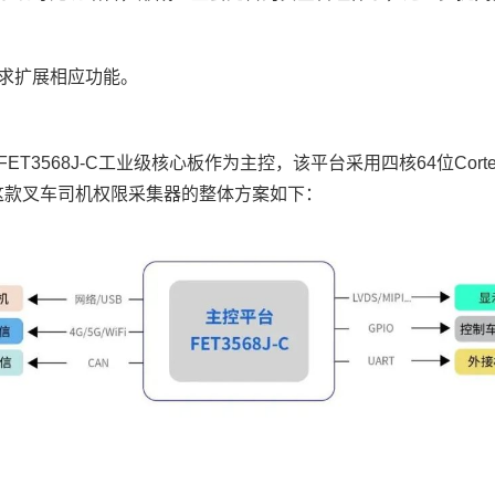
求扩展相应功能。
FET3568J-C工业级
核心板
作为主控，该平台采用四核64位
Cort
这款叉车司机权限采集器的整体方案如下：