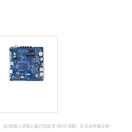
：这2款嵌入式核心板已完成“矿鸿OS”适配，矿企伙伴看过来！