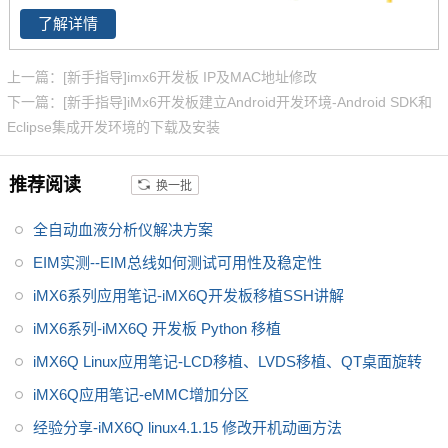
稳定、快速、性价比高，欢迎选
发板,飞思卡尔imx6提供者,imx6
了解详情
购 NXP iMX6系列芯片全支持，
系列产品现已畅销全国,欢迎咨询!
升级简配无忧替换。
上一篇：[新手指导]imx6开发板 IP及MAC地址修改
下一篇：[新手指导]iMx6开发板建立Android开发环境-Android SDK和
Eclipse集成开发环境的下载及安装
推荐阅读
换一批
全自动血液分析仪解决方案
EIM实测--EIM总线如何测试可用性及稳定性
iMX6系列应用笔记-iMX6Q开发板移植SSH讲解
iMX6系列-iMX6Q 开发板 Python 移植
iMX6Q Linux应用笔记-LCD移植、LVDS移植、QT桌面旋转
iMX6Q应用笔记-eMMC增加分区
经验分享-iMX6Q linux4.1.15 修改开机动画方法