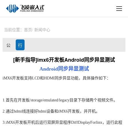
EN
在线购买
产品中心
当前位置：
首页
新闻中心
行业应用
公
行
技术与支持
司
业
[新手指导]imx6开发板Android同步异显测试
在线文档
Android
同步异显测试
动
资
方案定制
iMX6
开发板
支持
LCD
和HDMI
同步异显功能，具体操作如下：
态
讯
关于飞凌
1.
首先在开发板/storage/emulated/legacy目录下存储两个视频文件。
天猫商城
2.
通过hdmi线连接好hdmi设备和
iMX6开发板
，并开机。
淘宝商城
3.iMX6
开发板开机后运行双屏异显程序DiffDisplayForlinx，运行此程
新闻中心