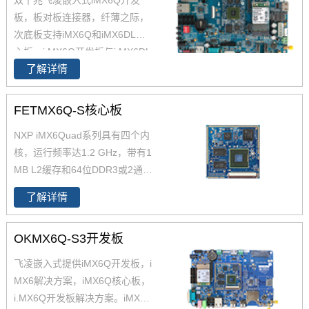
双千兆飞凌嵌入式iMX6Q开发
处理器设计，核心板小尺寸核心
板，板对板连接器，纤薄之际，
板搭配独特的薄款连接器，让设
次底板支持iMX6Q和iMX6DL核
计随心所欲！
心板。i.MX6Q开发板与i.MX6DL
了解详情
开发板资源丰富，原理图、PC
B、软件资源、硬件资源下载，
技术支持等。欢迎选购
FETMX6Q-S核心板
NXP iMX6Quad系列具有四个内
核，运行频率达1.2 GHz，带有1
MB L2缓存和64位DDR3或2通
道、32位LPDDR2支持。飞凌提
了解详情
供商业级iMX6Q核心板,工业级iM
X6Q核心板,兼容一同底板。具有
OKMX6Q-S3开发板
抗震,抗氧化,抗干扰,更快速升级
产品等优势。保定飞凌嵌入式专
飞凌嵌入式提供iMX6Q开发板，i
注imx6,imx6开发板,飞思卡尔imx
MX6解决方案，iMX6Q核心板，
6等ARM嵌入式核心控制系统研
i.MX6Q开发板解决方案。iMX6Q
发、设计和生产,是imx6,imx6开