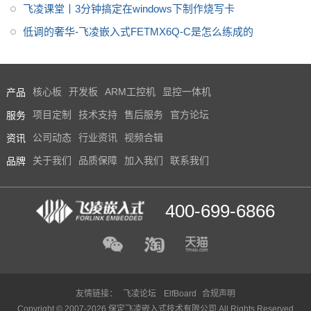
飞凌课堂丨3分钟搞定在windows下制作烧写卡
低调的奢华-飞凌嵌入式FETMX6Q-C是怎么练成的
产品
核心板
开发板
ARM工控机
显控一体机
服务
项目定制
技术支持
售后服务
官方论坛
资讯
公司动态
行业资讯
视频合辑
品牌
关于我们
品质保障
加入我们
联系我们
400-699-6866
友情链接：
飞凌论坛
ElfBoard
合规声明
Copyright © 2007-2026 保定飞凌嵌入式技术有限公司 All Rights Reserved