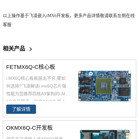
以上操作基于
飞凌
嵌入
iMX6开发板
，更多产品详情敬请联系左侧在线
客服
相关产品
>
FETMX6Q-C核心板
i.MX6Q核心板板层出不穷,要如
何选择?飞凌解读i.mx6Q芯片强
性能为您推荐四核A9架构的i.MX
6Q产品精选，包含iMX6Q 核心
了解详情
板、i.MX6Q 核心板、iMX6Q工
业级核心板，欢迎采购。 i.MX6
Q核心板基于NXP（原Freescal
OKMX6Q-C开发板
e）Cortex-A9架构的i.MX6Q四核