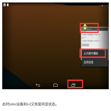
此时hdmi设备和
lcd
又恢复同显状态。