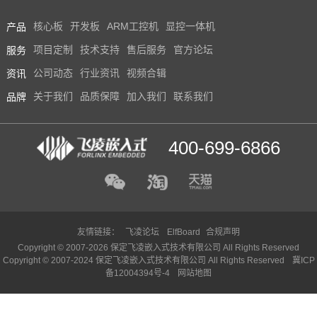
产品
核心板
开发板
ARM工控机
显控一体机
服务
项目定制
技术支持
售后服务
官方论坛
资讯
公司动态
行业资讯
视频合辑
品牌
关于我们
品质保障
加入我们
联系我们
400-699-6866
友情链接：
飞凌论坛
ElfBoard
合规声明
Copyright © 2007-2026 保定飞凌嵌入式技术有限公司 All Rights Reserved
Copyright © 2007-2024 保定飞凌嵌入式技术有限公司 All Rights Reserved
冀ICP
备12004394号-4
网站地图