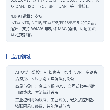
3.0/2.0×2、双千兆以太网、SDIO3.0、DSMC，以
及 CAN、I2C、I3C、SPI、UART 等工业接口。
4.5 AI 运算：
支持
INT4/INT8/INT16/FP4/FP8/FP16/BF16 混合精度
运算，支持 W4A16 非对称 MAC 操作，适配主流
AI 框架部署。
应用领域
AI 视觉与监控：AI 摄像头、智能 NVR、多路高
清监控、
人脸识别
/ 车牌识别设备
商显与零售：台式收银 POS、交互式
数字标牌
、
自助终端
、客流统计设备
工业控制与
物联网
：
工业网关
、嵌入式控制器、
物联网采集终端、智能传感节点