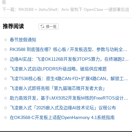
能
下一篇：RK3588 + JishuShell：Arm 架构下 OpenClaw 一键部署实战
推荐阅读
换一批
春节放假通知
RK3588 到底强在哪？核心板 / 开发板选型、参数与功耗全梳
理
边缘AI实战：飞凌OK1126B开发板3TOPS算力，在终端跑2B
大模型是什么体验？
飞凌嵌入式启动LPDDR5升级战略，破局供应难题
飞凌T536核心板：原生4路CAN-FD+扩展4路CAN，解锁工业
8通道通信
飞凌嵌入式即将亮相「第九届瑞芯微开发者大会」
助力高效开发，基于i.MX9352开发板M核的FreeRTOS设计例
程
飞凌嵌入式「2025嵌入式及边缘AI技术论坛」议程公布
在OK3568-C开发板上适配OpenHarmony 4.1系统指南