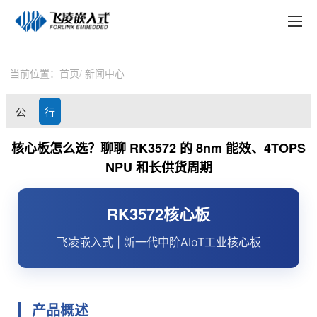
EN
在线购买
产品中心
当前位置：
首页
新闻中心
行业应用
公
行
技术与支持
司
业
核心板怎么选？聊聊 RK3572 的 8nm 能效、4TOPS
在线文档
NPU 和长供货周期
动
资
方案定制
态
讯
RK3572
核心板
关于飞凌
飞凌嵌入式
| 新一代中阶AIoT工业核心板
天猫商城
淘宝商城
产品概述
新闻中心