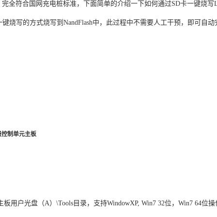
，完全符合国网
充电桩
标准，下面简单的介绍一下如何通过SD卡一键烧写Li
卡一键烧写的方式烧写到NandFlash中，此过程中不需要人工干预，即可自
费控制单元
主板
主板用户光盘（A）\Tools目录，支持WindowXP, Win7 32位，Win7 64