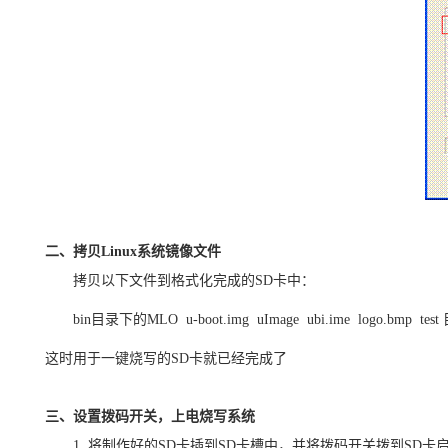
二、拷贝Linux系统镜像文件
拷贝以下文件到格式化完成的SD卡中：
bin目录下的MLO u-boot.img uImage ubi.ime logo.bmp te
这时用于一键烧写的SD卡就已经完成了
三、设置拨码开关，上电烧写系统
1. 将制作好的SD卡插到SD卡槽中，并将拨码开关拨到SD卡启