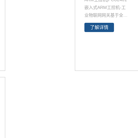
嵌入式ARM工控机-工
业物联网网关基于全
志 A40i 四核工业级处
了解详情
理器设计开发，主频1.2
GHZ，集成MAli400MP
2 GPU，内存1GB（可
扩展为2GB），eMMC
存储8GB。具有广泛的
硬件外设支持，包括RS
485、CAN、ESAM、U
SB、以太网口、4G、
WiFi、GPS、LVDS、H
DMI、DI、DO、音频、
SATA等功能接口，通讯
外设按照工业级产品要
求全部做隔离防护，测
试通过4级静电实验；