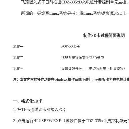
飞凌嵌入式
于日前推出CDZ-
335x
D
充电桩计费控制单元
主板
所谓的一键烧写Linux系统是指：将Linux系统镜像通过SD
制作SD卡过程简要说明
步骤一
格式化SD卡
步骤二
拷贝系统镜像文件到SD卡中
步骤三
设置拨码开关，上电烧写系统（批量烧写）
注：本文内容的操作均是在windows操作系统下进行。采用板卡为充电桩
计
一、格式化SD卡
1. 把TF卡通过读卡器接入PC；
2. 双击运行HPUSBFW.EXE（该软件位于CDZ-335x计费
控制单元