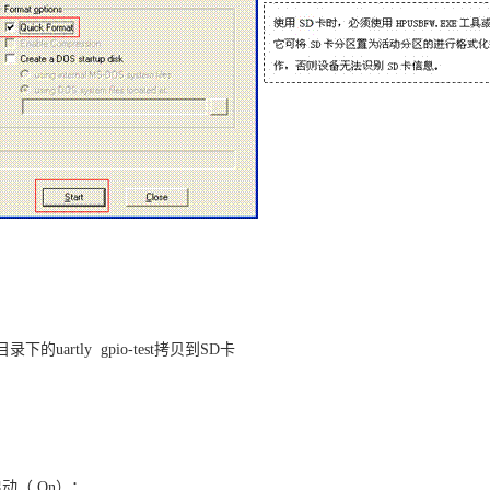
st 目录下的uartly gpio-test拷贝到SD卡
动（ On）；