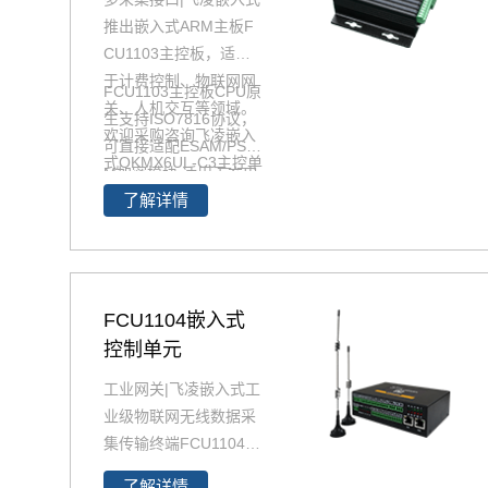
推出嵌入式ARM主板F
CU1103主控板，适用
于计费控制、物联网网
FCU1103主控板CPU原
关、人机交互等领域。
生支持ISO7816协议，
欢迎采购咨询飞凌嵌入
可直接适配ESAM/PSA
式OKMX6UL-C3主控单
M加密模块,适用于充电
元。
了解详情
桩计费控制单元加密需
求，OKMX6UL-C3工控
板具有掉电保护功能，
断电后可维持系统正常
运行15秒，确保重要信
FCU1104嵌入式
息不丢失
控制单元
工业网关|飞凌嵌入式工
业级物联网无线数据采
集传输终端FCU1104嵌
入式控制单元，支持多
了解详情