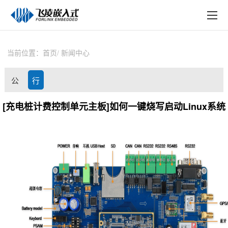
EN
在线购买
产品中心
当前位置：
首页
新闻中心
行业应用
公
行
技术与支持
司
业
[充电桩计费控制单元主板]如何一键烧写启动Linux系统
在线文档
动
资
方案定制
态
讯
关于飞凌
天猫商城
淘宝商城
新闻中心