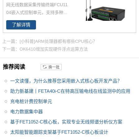
口、4G、WiFi、GPS、LVDS、
网无线数据采集传输终端FCU11
HDMI、DI、DO、音频、SATA等
04嵌入式控制单元，支持多种网
功能接口，通讯外设按照工业级
络协议；工业网关集成8路RS48
产品要求全部做隔离防护，测试
了解详情
5 /RS232、2路以太网、4G、Wi
通过4级静电实验；支持双屏显
Fi、LoRa 等实用资源；Linux工
示，适用于工业物联网、边缘计
上一篇：[小科普]ARM处理器都有哪些CPU核心？
业网关支持二次开发；智能网关,
算、车载网关、快递柜、广告
下一篇：OK6410增加实现硬件浮点运算方法
采用全网通设计支持全网通4G模
机、新零售自助终端等领域
块，默认Cat.1，兼容Cat.4。网
推荐阅读
换一批
关采用低功耗设计并提供超级电
容，掉电数据不丢失，严格的接
一文读懂，为什么推荐您采用嵌入式核心板开发产品？
口防护设计，1.5KV隔离保护，E
SD 4级更稳定。网关多用于电力
助力新基建丨FETA40i-C在特高压输电线在线监测中的应用
采集，农业环境采集，养殖环境
充电桩计费控制单元
监测，大气环境监测等。
电力数据集中器
基于FET1052-C核心板，实现专业无线频谱分析仪方案
太阳能智能跟踪支架基于FET1052-C核心板设计