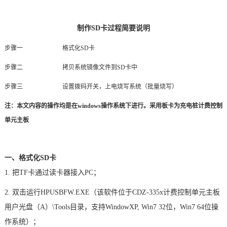
制作SD卡过程简要说明
步骤一
格式化SD卡
步骤二
拷贝系统镜像文件到SD卡中
步骤三
设置拨码开关，上电烧写系统（批量烧写）
注：本文内容的操作均是在windows操作系统下进行。采用板卡为充电桩
计费控制
单元
主板
一、格式化SD卡
1. 把TF卡通过读卡器接入PC；
2. 双击运行HPUSBFW.EXE（该软件位于CDZ-335x计费
控制单元
主板
用户光盘（A）\Tools目录，支持WindowXP, Win7 32位，Win7 64位操
作系统）；