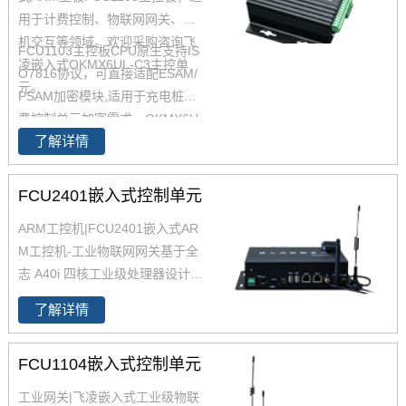
用于计费控制、物联网网关、人
机交互等领域。欢迎采购咨询飞
FCU1103主控板CPU原生支持IS
凌嵌入式OKMX6UL-C3主控单
O7816协议，可直接适配ESAM/
元。
PSAM加密模块,适用于充电桩计
费控制单元加密需求，OKMX6U
了解详情
L-C3工控板具有掉电保护功能，
断电后可维持系统正常运行15
秒，确保重要信息不丢失
FCU2401嵌入式控制单元
ARM工控机|FCU2401嵌入式AR
M工控机-工业物联网网关基于全
志 A40i 四核工业级处理器设计开
发，主频1.2GHZ，集成MAli400
了解详情
MP2 GPU，内存1GB（可扩展为
2GB），eMMC存储8GB。具有
FCU1104嵌入式控制单元
广泛的硬件外设支持，包括RS48
5、CAN、ESAM、USB、以太网
工业网关|飞凌嵌入式工业级物联