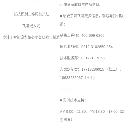
可快速获取对应产品信息。
长按识别二维码加关注
■ 想要了解飞凌更多信息，欢迎与我们联
系：
飞凌嵌入式
销售工程师：400-699-6866
专注于智能设备核心平台研发与制造
国际业务部：0312-3102650-854
技术服务部：0312-3119192
方案定制
类：17713286015 （杜工），
18633238067（王工)
■ 实时技术支持：
AM 9:00—11:30，PM 13:30—17:00（周一
至周五）