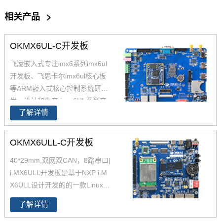
相关产品
>
OKMX6UL-C开发板
飞凌嵌入式专注imx6系列imx6ul
开发板、飞思卡尔imx6ul核心板
等ARM嵌入式核心控制系统研
发、设计和生产,i.mx6UL系列产
了解详情
品现已畅销全国，作为恩智浦imx
6ul,imx6ul开发板,i.mx6提供者，
飞凌嵌入式提供基于iMX6 iMX6U
OKMX6ULL-C开发板
L解决方案定制。
40*29mm,双网双CAN，8路串口|
i.MX6ULL开发板是基于NXP i.M
X6ULL设计开发的的一款Linux开
发板 ，主频800MHz，体积小，
了解详情
其核心板仅40*29mm，采用板对