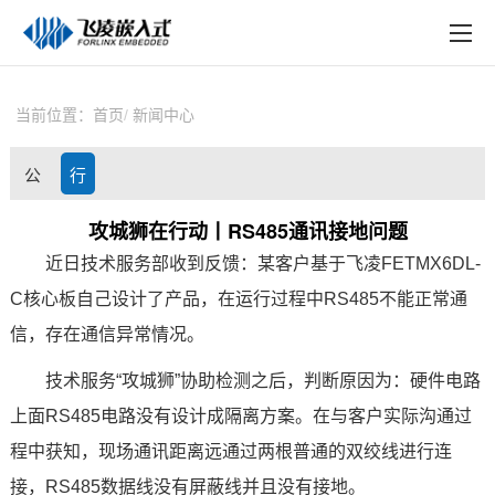
EN
在线购买
产品中心
当前位置：
首页
新闻中心
行业应用
公
行
技术与支持
司
业
攻城狮在行动丨RS485通讯接地问题
在线文档
近日技术服务部收到反馈：某客户基于
飞凌
FETMX6
DL
-
动
资
方案定制
C
核心板
自己设计了产品，在运行过程中RS485不能正常通
态
讯
信，存在通信异常情况。
关于飞凌
技术服务“攻城狮”协助检测之后，判断原因为：硬件
电路
天猫商城
上面RS485电路没有设计成隔离
方案
。在与客户实际沟通过
淘宝商城
程中获知，现场通讯距离远通过两根普通的双绞线进行连
接，RS485数据线没有屏蔽线并且没有接地。
新闻中心