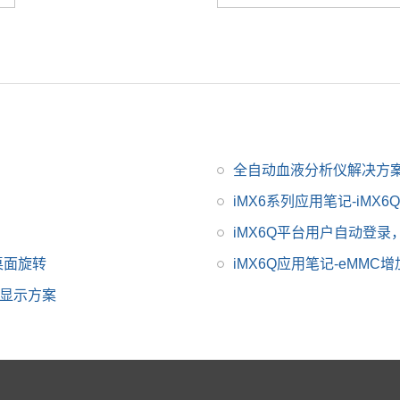
iMX6系列芯片全支持，
升级简配无忧替换。
全自动血液分析仪解决方
iMX6系列应用笔记-iMX
iMX6Q平台用户自动登
T桌面旋转
iMX6Q应用笔记-eMMC
信显示方案