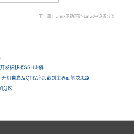
下一篇：Linux驱动基础-Linux中设备分类
案
6Q开发板移植SSH讲解
录，开机自启及QT程序加载到主界面解决思路
增加分区