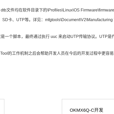
em、dtb文件均在软件目录下的\Profiles\Linux\OS Firmware\firm
等。详见：mfgtools\Document\V2\Manufacturing Tool V2 
uxrc其实是一个脚本，最终通过执行 uuc 来启动UTP传输协议。UTP是作为U
FGTool的工作机制之后会帮助开发人员在今后的开发过程中更容易
OKMX6Q-C开发