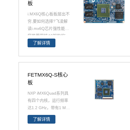
板
i.MX6Q核心板板层出不
穷,要如何选择?飞凌解
读i.mx6Q芯片强性能为
您推荐四核A9架构的i.
了解详情
MX6Q产品精选，包含i
MX6Q 核心板、i.MX6
Q 核心板、iMX6Q工业
级核心板，欢迎采购。
i.MX6Q核心板基于NXP
FETMX6Q-S核心
（原Freescale）Corte
板
x-A9架构的i.MX6Q四核
NXP iMX6Quad系列具
处理器设计，核心板小
有四个内核，运行频率
尺寸核心板搭配独特的
达1.2 GHz，带有1 MB
薄款连接器，让设计随
L2缓存和64位DDR3或
心所欲！
了解详情
2通道、32位LPDDR2
支持。飞凌提供商业级i