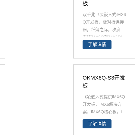
板
双千兆飞凌嵌入式iMX6
Q开发板，板对板连接
器，纤薄之际，次底板
支持iMX6Q和iMX6DL
了解详情
核心板。i.MX6Q开发板
与i.MX6DL开发板资源
丰富，原理图、PCB、
软件资源、硬件资源下
载，技术支持等。欢迎
OKMX6Q-S3开发
选购
板
飞凌嵌入式提供iMX6Q
开发板，iMX6解决方
案，iMX6Q核心板，i.M
X6Q开发板解决方案。i
了解详情
MX6Q稳定、快速、性
价比高，欢迎选购 NXP