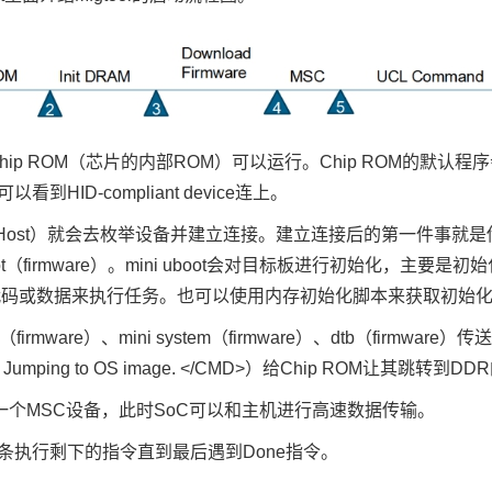
p ROM（芯片的内部ROM）可以运行。Chip ROM的默认
HID-compliant device连上。
Host）就会去枚举设备并建立连接。建立连接后的第一件事就是传送一个m
oot（firmware）。mini uboot会对目标板进行初始化，主要
取内存初始化代码或数据来执行任务。也可以使用内存初始化脚本来获取初始
irmware）、mini system（firmware）、dtb（firm
jump" > Jumping to OS image. </CMD>）给Chip ROM让其跳
举为一个MSC设备，此时SoC可以和主机进行高速数据传输。
的脚本逐条执行剩下的指令直到最后遇到Done指令。