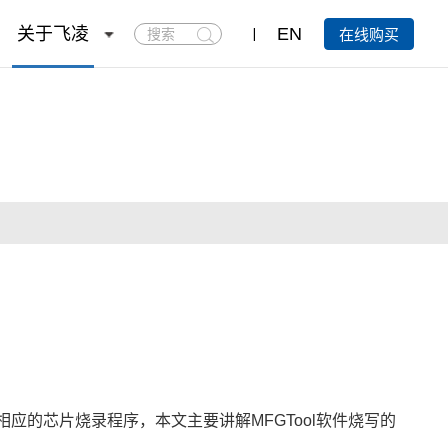
搜
关于飞凌
EN
在线购买
索
线来给相应的芯片烧录程序，本文主要讲解
MFGTool软件烧写
的