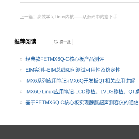
MX6Q核心板,工业级iM
X6Q核心板,兼容一同底
上一篇：高效学习Linux内核——从源码中的宏下手
板。具有抗震,抗氧化,
抗干扰,更快速升级产品
等优势。保定飞凌嵌入
推荐阅读
换一批
式专注imx6,imx6开发
板,飞思卡尔imx6等AR
经典款FETMX6Q-C核心板产品测评
M嵌入式核心控制系统
研发、设计和生产,是im
EIM实测--EIM总线如何测试可用性及稳定性
x6,imx6开发板,飞思卡
iMX6系列应用笔记-iMX6Q开发板QT相关应用讲解
尔imx6提供者,imx6系
iMX6Q Linux应用笔记-LCD移植、LVDS移植、Q
列产品现已畅销全国,欢
迎咨询!
基于FETMX6Q-C核心板实现膀胱超声测容仪的通