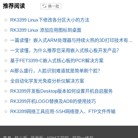
推荐阅读
换一批
步减少用户二次开发难度，开放
了底板原理图，并提供了RK339
RK3399 Linux下修改各分区大小的方法
9用户手册、芯片手册，加上优质
的技术服务，让您的方案从构思
RK3399 Linux 添加应用图标到桌面
到上市时间缩短。
一篇读懂！嵌入式ARM处理器与持续火热的3D打印技术有何
关联
一文读懂，为什么推荐您采用嵌入式核心板开发产品？
基于FET3399-C嵌入式核心板的PCR解决方案
AI那么盛行，人脸识别难道就是简单刷个脸？
全自动化学发光免疫分析仪解决方案
RK3399开发板Desktop版本如何设置开机自启服务
RK3399开机LOGO替换及ADB的使用技巧
RK3399网络工具应用-SSH网络登入、FTP文件传输