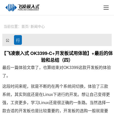
EN
在线购买
产品中心
当前位置：
首页
新闻中心
行业应用
公
行
技术与支持
司
业
【飞凌嵌入式 OK3399-C+开发板试用体验】+最后的体
在线文档
验和总结（四）
动
资
方案定制
最后一篇体验文章了，也算结束对
OK3399
这款
开发板
的体验
态
讯
了。
关于飞凌
这段时间来呢，就是不断的在两个系统间切换，体验了三款
天猫商城
系统，其实到底还是在Linux下进行的开发。想让自己变得更
淘宝商城
强，工资更多，学习Linux还是很正确的一条路。当然选择一
款合适的开发板也是比较重要的，开发板的选购一般就是要
新闻中心