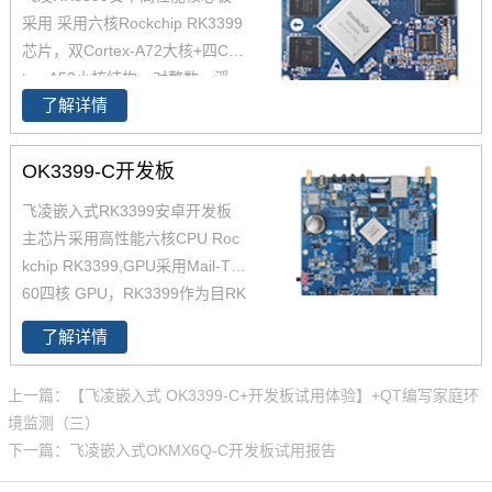
采用 采用六核Rockchip RK3399
芯片，双Cortex-A72大核+四Cor
tex-A53小核结构，对整数、浮
了解详情
点、内存等作了大幅优化，在整
体性能、功耗及核心面积三个方
面提升。以下将对瑞芯微芯片RK
OK3399-C开发板
3399参数,RK3399核心板方案及
飞凌嵌入式RK3399安卓开发板
其性能做具体介绍。如您对飞凌
主芯片采用高性能六核CPU Roc
RK3399系列核心板有兴趣，欢
kchip RK3399,GPU采用Mail-T8
迎咨询了解。
60四核 GPU，RK3399作为目RK
产品线中低功耗、高性能的代
了解详情
表，可满足人脸识别设备、机器
人、无人机、IoT物联网领域应
上一篇：【飞凌嵌入式 OK3399-C+开发板试用体验】+QT编写家庭环
用。飞凌RK3399开发板在整体
境监测（三）
性能、功耗及核心面积做了大幅
下一篇：飞凌嵌入式OKMX6Q-C开发板试用报告
度优化，更加满足工业设计需
求。飞凌RK3399开发板为进一