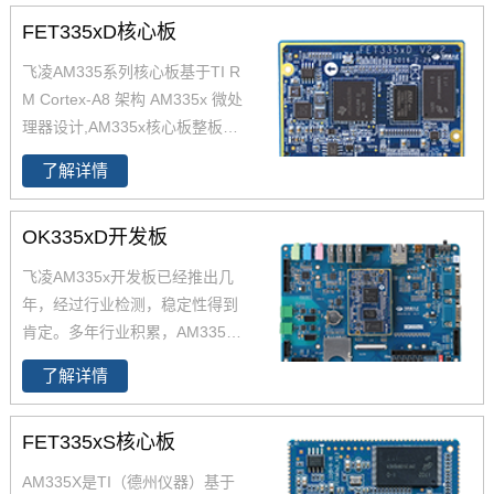
FET335xD核心板
飞凌AM335系列核心板基于TI R
M Cortex-A8 架构 AM335x 微处
理器设计,AM335x核心板整板尺
寸47*71mm；AM335X核心板芯
了解详情
片全部采用工业级用料；AM335
x核心板引脚丰富，引出200pinC
OK335xD开发板
PU引脚，原生支持6路UART；A
M335x核心板支持
Linux3.2
操作
飞凌AM335x开发板已经推出几
系统。更多AM335x系列概述，A
年，经过行业检测，稳定性得到
M335处理器特点请联系在线客服
肯定。多年行业积累，AM335x
的解决方案涉及各行各业，欢迎
了解详情
进店咨询。飞凌AM335x开发板
基于TI Cortex-A8 AM335x CPU
FET335xS核心板
设计开发，主频800MHz，支持Li
nux。AM335x开发板工业级宽
AM335X是TI（德州仪器）基于