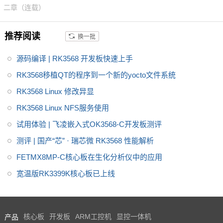
小。根据AM335x的性能及功
二章（连载）
能，飞凌推荐了非常多的解决方
案分享。
推荐阅读
换一批
源码编译 | RK3568 开发板快速上手
RK3568移植QT的程序到一个新的yocto文件系统
RK3568 Linux 修改异显
RK3568 Linux NFS服务使用
试用体验 | 飞凌嵌入式OK3568-C开发板测评
测评 | 国产“芯” · 瑞芯微 RK3568 性能解析
FETMX8MP-C核心板在生化分析仪中的应用
宽温版RK3399K核心板已上线
产品
核心板
开发板
ARM工控机
显控一体机