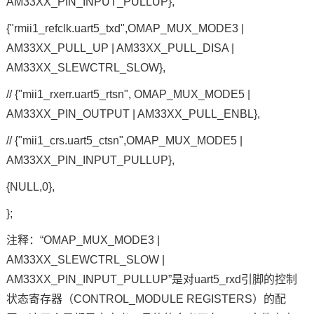
AM33XX_PIN_INPUT_PULLUP},
{"rmii1_refclk.uart5_txd",OMAP_MUX_MODE3 |
AM33XX_PULL_UP | AM33XX_PULL_DISA |
AM33XX_SLEWCTRL_SLOW},
// {"mii1_rxerr.uart5_rtsn", OMAP_MUX_MODE5 |
AM33XX_PIN_OUTPUT | AM33XX_PULL_ENBL},
// {"mii1_crs.uart5_ctsn",OMAP_MUX_MODE5 |
AM33XX_PIN_INPUT_PULLUP},
{NULL,0},
};
注释：“OMAP_MUX_MODE3 |
AM33XX_SLEWCTRL_SLOW |
AM33XX_PIN_INPUT_PULLUP”是对uart5_rxd引脚的控制
状态寄存器（CONTROL_MODULE REGISTERS）的配