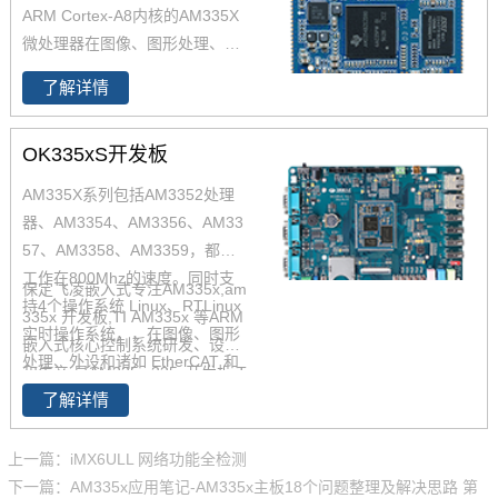
温，配合丰富的外设接口，适用
ARM Cortex-A8内核的AM335X
于各种恶劣环境应用。
微处理器在图像、图形处理、外
设和诸如 EtherCAT 和 PROFIB
了解详情
US 的工业接口选项方面进行了
增强。飞凌嵌入式提供AM335x
OK335xS开发板
核心板，具有小尺寸模块稳定性
高等优点，AM335x核心板接口
AM335X系列包括AM3352处理
资源多，满足硬件开发要求；AM
器、AM3354、AM3356、AM33
335x工业级芯片10年生命周期，
57、AM3358、AM3359，都可
供货有保障。更多AM335x系列
工作在800Mhz的速度。同时支
保定飞凌嵌入式专注AM335x,am
概述，AM335x处理器特点，欢
持4个操作系统 Linux、RTLinux
335x 开发板,TI AM335x 等ARM
迎致电咨询。
实时操作系统，，在图像、图形
嵌入式核心控制系统研发、设计
处理、外设和诸如 EtherCAT 和
和生产,是AM335x,335x开发板,T
PROFIBUS 的工业接口选项方面
了解详情
I AM335x 提供者, AM335x 系列
进行了增强。飞凌OK335xS开发
产品现已畅销全国,欢迎咨询!
板基于AM335x处理器开发，主
上一篇：iMX6ULL 网络功能全检测
频800MHz，邮票孔封装，体积
下一篇：AM335x应用笔记-AM335x主板18个问题整理及解决思路 第