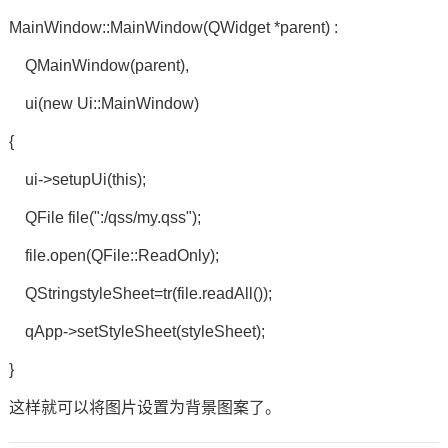
MainWindow::MainWindow(QWidget *parent) :
QMainWindow(parent),
ui(new Ui::MainWindow)
{
ui->setupUi(this);
QFile file(":/qss/my.qss");
file.open(QFile::ReadOnly);
QStringstyleSheet=tr(file.readAll());
qApp->setStyleSheet(styleSheet);
}
这样就可以将图片设置为背景图案了。