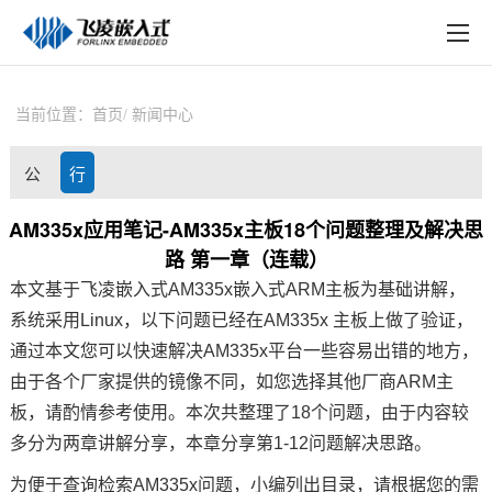
EN
在线购买
产品中心
当前位置：
首页
新闻中心
行业应用
公
行
技术与支持
司
业
AM335x应用笔记-AM335x主板18个问题整理及解决思
在线文档
路 第一章（连载）
动
资
方案定制
本文基于飞凌嵌入式AM
335x
嵌入式ARM
主板为基础讲解，
态
讯
系统采用Linux，以下问题已经在AM335x 主板上做了验证，
关于飞凌
通过本文您可以快速解决AM335x平台一些容易出错的地方，
由于各个厂家提供的镜像不同，如您选择其他厂商ARM主
天猫商城
板，请酌情参考使用。本次共整理了18个问题，
由于内容较
淘宝商城
多
分为两章讲解分享，本章分享第1-12问题解决思路。
为便于查询检索AM335x问题，小编列出目录，请根据您的需
新闻中心