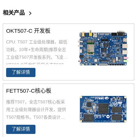
相关产品
>
OKT507-C 开发板
CPU: T507 工业级处理器，超低
功耗，10年+生命周期|推荐全志
工业级T507开发板系列，飞凌O
KT507-C开发板采用全志T507
了解详情
四核工业级处理器 T507设计开
发，Cortex-A53架构，工业级宽
温，性能强，低功耗，是一款高
FETT507-C核心板
性价比的工业级产品，提供丰富
推荐T507，全志T507核心板采
的开发设计资料，提供产品规格
用工业级处理器设计开发，提供
书，软硬件手册等，全志的T507
T507规格书，T507各类设计资
适用于车载电子、电力、医疗、
料。FETT507-C核心板集成全志
工业控制、物联网、智能终端等
了解详情
T507四核工业级处理器设计开
领域。