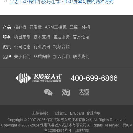
耗-飞凌
全志T507操作小技巧连载1-T507屏幕切换的两种方式
产品
核心板
开发板
ARM工控机
显控一体机
服务
项目定制
技术支持
售后服务
官方论坛
资讯
公司动态
行业资讯
视频合辑
品牌
关于我们
品质保障
加入我们
联系我们
400-699-6866
友情链接：
飞凌论坛
ElfBoard
合规声明
Copyright © 2007-2026 保定飞凌嵌入式技术有限公司 All Rights Reserved
Copyright © 2007-2024 保定飞凌嵌入式技术有限公司 All Rights Reserved
冀ICP
备12004394号-4
网站地图