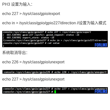
PH3 设置为输入：
echo 227 > /sys/class/gpio/export
echo in > /sys/class/gpio/gpio227/direction //设置为输入模式
系统取消导出：
echo 226 > /sys/class/gpio/unexport
echo 227 > /sys/class/gpio/unexport