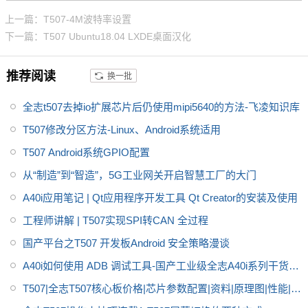
发，Cortex-A53架构，主频1.5G
上一篇：T507-4M波特率设置
Hz，集成G31 GPU，内存2GB D
下一篇：T507 Ubuntu18.04 LXDE桌面汉化
DR3L，存储8GB eMMC。整板
工业级运行温宽，支持绝大部分
推荐阅读
换一批
当前流行的视频及图片格式解
码，具有稳定可靠的工业级产品
全志t507去掉io扩展芯片后仍使用mipi5640的方法-飞凌知识库
性能、低功耗以及丰富的用户接
口等优势，搭载Linux、Androi
T507修改分区方法-Linux、Android系统适用
d、Ubuntu*操作系统，适用于车
T507 Android系统GPIO配置
载电子、电力、医疗、工业控
从“制造”到“智造”，5G工业网关开启智慧工厂的大门
制、物联网、智能终端等领域
A40i应用笔记 | Qt应用程序开发工具 Qt Creator的安装及使用
工程师讲解 | T507实现SPI转CAN 全过程
国产平台之T507 开发板Android 安全策略漫谈
A40i如何使用 ADB 调试工具-国产工业级全志A40i系列干货分
享
T507|全志T507核心板价格|芯片参数配置|资料|原理图|性能|功