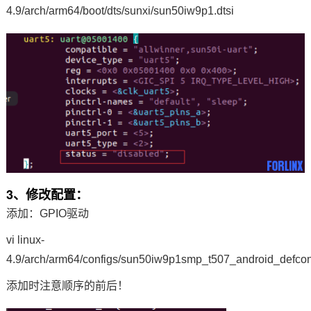
4.9/arch/arm64/boot/dts/sunxi/sun50iw9p1.dtsi
3、修改配置：
添加：GPIO驱动
vi linux-
4.9/arch/arm64/configs/sun50iw9p1smp_t507_android_defcon
添加时注意顺序的前后！