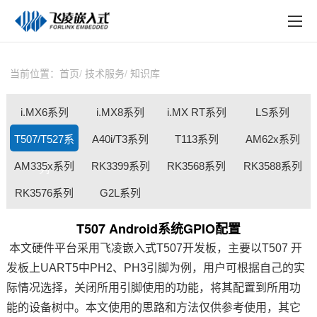
EN
在线购买
产品中心
当前位置：
首页
技术服务
知识库
行业应用
i.MX6系列
i.MX8系列
i.MX RT系列
LS系列
技术与支持
T507/T527系
A40i/T3系列
T113系列
AM62x系列
在线文档
AM335x系列
RK3399系列
RK3568系列
RK3588系列
列
方案定制
RK3576系列
G2L系列
关于飞凌
T507 Android系统GPIO配置
本文硬件平台采用
飞凌嵌入式
T507
开发板
，主要以T507 开
天猫商城
发板上UART5中PH2、PH3
引脚
为例，
用户可根据自己的实
淘宝商城
际情况选择，关闭所用引脚使用的功能，
将其配置到所用功
能的设备树中。本文使用的思路和方法仅供参考使用，其它
新闻中心