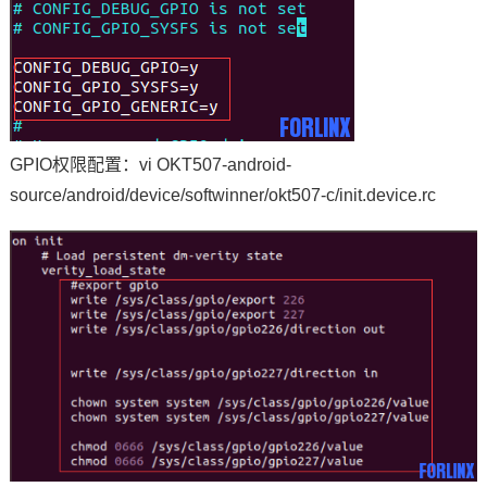
GPIO权限配置：vi OKT507-android-
source/android/device/softwinner/okt507-c/init.device.rc