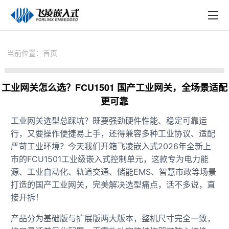
EN
在线购买
产品中心
当前位置：
首页
行业应用
工业网关怎么选？FCU1501 国产工业网关，全场景适配
技术与支持
更可靠
在线文档
工业网关
选型总踩坑？既要强劲硬件性能、稳定可靠运
行，又要操作便捷易上手，还得兼容多种工业协议、适配
方案定制
严苛工业环境？今天我们开箱
飞凌嵌入式
2026年全新上
关于飞凌
市的FCU1501工业级
嵌入式
控制单元
，这款专为
电力
能
源、工业自动化、
轨道交通
、储能EMS、智慧市政等场景
天猫商城
打造的国产工业网关，完美解决选型痛点，话不多说，直
接开拆！
淘宝商城
产品分为基础版与扩展版两大版本，整机尺寸完全一致，
新闻中心