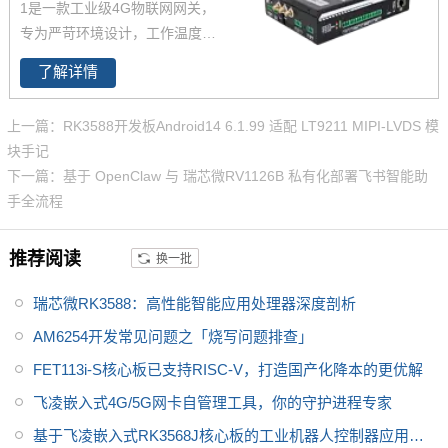
1是一款工业级4G物联网网关，
频并发接入与AI推理，广泛应用
专为严苛环境设计，工作温度范
于智慧交通、智能制造、能源巡
围达-40℃至85℃，支持标准导
检等边缘计算领域。
了解详情
轨安装，便于集成于各类工业现
场。设备配备双网口、多路RS48
上一篇：RK3588开发板Android14 6.1.99 适配 LT9211 MIPI-LVDS 模
5接口及CAN总线，可灵活接入
块手记
多种工业设备，并支持Modbus T
下一篇：基于 OpenClaw 与 瑞芯微RV1126B 私有化部署飞书智能助
CP/RTU等主流协议的智能转换
手全流程
与透传。具备边缘计算能力，实
现本地数据处理与远程高效协
推荐阅读
换一批
同，保障稳定可靠的远程数据采
集与监控，可广泛适用于工业物
瑞芯微RK3588：高性能智能应用处理器深度剖析
联网、智能终端、远程运维及储
能、新能源等应用场景。
AM6254开发常见问题之「烧写问题排查」
FET113i-S核心板已支持RISC-V，打造国产化降本的更优解
飞凌嵌入式4G/5G网卡自管理工具，你的守护进程专家
基于飞凌嵌入式RK3568J核心板的工业机器人控制器应用方