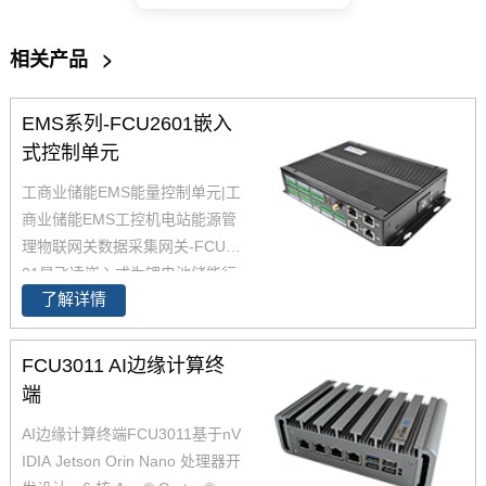
相关产品
>
EMS系列-FCU2601嵌入
式控制单元
工商业储能EMS能量控制单元|
工
商业储能EMS工控机电站能源管
理物联网关数据采集网关-FCU26
01是飞凌嵌入式为锂电池储能行
了解详情
业设计的EMS能量控制单元产
品，设计兼具高性能，多接口，
低功耗，广泛满足各类储能系统
FCU3011 AI边缘计算终
的本地能源管理应用需求。FCU
端
2601嵌入式控制单元综合考虑到
AI边缘计算终端FCU3011基于nV
了储能行业不同场景的差异化需
IDIA Jetson Orin Nano 处理器开
求，在硬件，防护，认证，软件