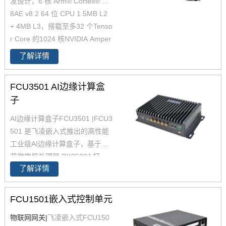
发设计，6 核 Arm® Cortex® A7
等方面都做了充分的准备，以确
8AE v8.2 64 位 CPU 1.5MB L2
保产品的适用性、稳定性和可靠
+ 4MB L3，搭载至多32 个Tenso
性。
适用工商业储能、电网侧储
r Core 的1024 核NVIDIA Amper
能、源网侧储能
e 架构 GPU1，AI性能最高可达4
了解详情
0TOPS2，可应用在智慧交通、
智慧工厂、智慧建筑等行业，用
FCU3501 AI边缘计算盒
于边缘侧AI计算。产品采用无风
子
扇被动散热设计，经过了严苛的
环境、EMC测试，确保其工作稳
AI边缘计算盒子FCU3501 |FCU3
定可靠。
501 是飞凌嵌入式推出的高性能
工业级AI边缘计算盒子，基于瑞
芯微旗舰处理器 RK3588J 打
了解详情
造，集成 4×Cortex-A76 + 4×Cor
tex-A55 八核CPU 与 6 TOPS N
PU，是一款专为复杂场景设计的
FCU1501嵌入式控制单元
智能8K编解视觉分析智能盒。
AI
物联网网关|
飞凌嵌入式FCU150
边缘计算盒子
支持16路1080P视