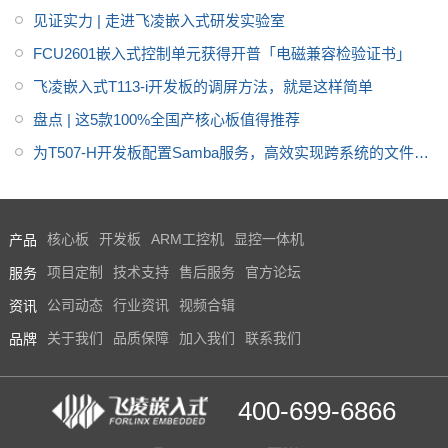
案
见证实力 | 走进飞凌嵌入式研发实验室
FCU2601嵌入式控制单元获得开普「电磁兼容检验证书」
飞凌嵌入式T113-i开发板的调屏方法，就是这样简单
盘点 | 这5款100%全国产核心板值得推荐
为T507-H开发板配置Samba服务，高效实现跨系统的文件共
享
产品
核心板
开发板
ARM工控机
显控一体机
服务
项目定制
技术支持
售后服务
官方论坛
资讯
公司动态
行业资讯
视频合辑
品牌
关于我们
品质保障
加入我们
联系我们
400-699-6866