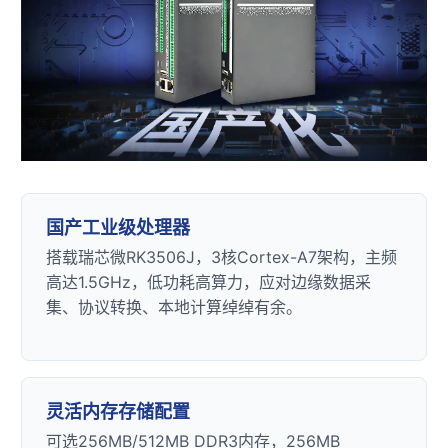
国产工业级处理器
搭载瑞芯微RK3506J，3核
Cortex
-
A7
架构，主频
高达1.5GHz，低功耗高算力，应对边缘数据采
集、协议转换、本地计算绰绰有余。
灵活内存存储配置
可选256MB/512MB DDR3内存，256MB